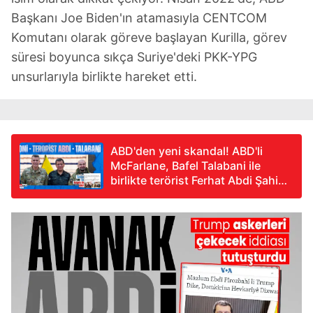
Başkanı Joe Biden'ın atamasıyla CENTCOM
Komutanı olarak göreve başlayan Kurilla, görev
süresi boyunca sıkça Suriye'deki PKK-YPG
unsurlarıyla birlikte hareket etti.
ABD'den yeni skandal! ABD'li
McFarlane, Bafel Talabani ile
birlikte terörist Ferhat Abdi Şahin
ve Salih Müslim'i ziyaret etti