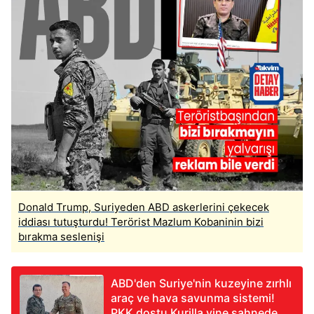
Donald Trump, Suriyeden ABD askerlerini çekecek
iddiası tutuşturdu! Terörist Mazlum Kobaninin bizi
bırakma seslenişi
ABD'den Suriye'nin kuzeyine zırhlı
araç ve hava savunma sistemi!
PKK dostu Kurilla yine sahnede...