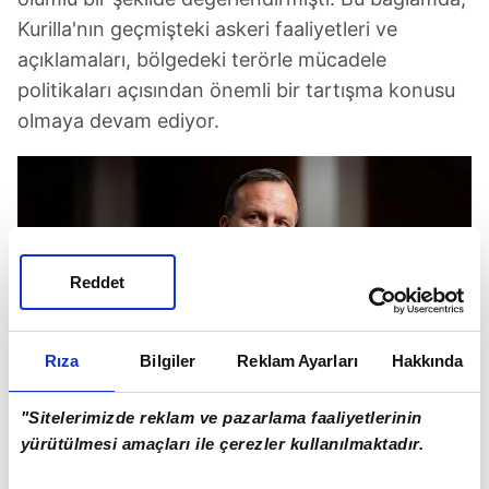
Kurilla'nın geçmişteki askeri faaliyetleri ve
açıklamaları, bölgedeki terörle mücadele
politikaları açısından önemli bir tartışma konusu
olmaya devam ediyor.
Reddet
Rıza
Bilgiler
Reklam Ayarları
Hakkında
"Sitelerimizde reklam ve pazarlama faaliyetlerinin
yürütülmesi amaçları ile çerezler kullanılmaktadır.
General Michael Erik Kurilla, geçtiğimiz yıl Nisan
ayında terör örgütü PKK'nın Suriye kolu YPG'nin