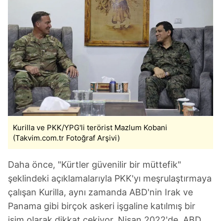
verileriniz işlenmekte olup gerekli olan çerezler bilgi
toplumu hizmetlerinin sunulması amacıyla
kullanılmaktadır. Diğer çerezler, sitemizin daha işlevsel
kılınması ve kişiselleştirilmesi ve sizlere yönelik
reklam/pazarlama faaliyetlerinin yapılması, amaçlarıyla
sınırlı olarak açık rızanız dahilinde kullanılacaktır.
Çerezlere ilişkin tercihlerinizi aşağıda yer alan panel
vasıtasıyla belirleyebilirsiniz. Çerezlere ilişkin detaylı bilgi
için Ayarlar butonuna tıklayabilir,
Çerez Bilgilendirme
Metnimizi
ziyaret edebilirsiniz.
Kurilla ve PKK/YPG'li terörist Mazlum Kobani
(Takvim.com.tr Fotoğraf Arşivi)
6698 sayılı Kişisel Verilerin Korunması Kanunu uyarınca
hazırlanmış Aydınlatma Metnimizi okumak ve sitemizde
Daha önce, "Kürtler güvenilir bir müttefik"
ilgili mevzuata uygun olarak kullanılan çerezlerle ilgili bilgi
şeklindeki açıklamalarıyla PKK'yı meşrulaştırmaya
almak için lütfen
tıklayınız
.
çalışan Kurilla, aynı zamanda ABD'nin Irak ve
Panama gibi birçok askeri işgaline katılmış bir
isim olarak dikkat çekiyor. Nisan 2022'de, ABD