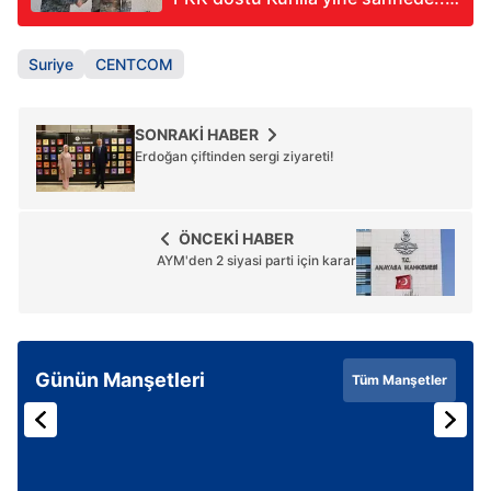
Panama'dan Irak'a kanlı işgal
geçmişi
Suriye
CENTCOM
SONRAKİ HABER
Erdoğan çiftinden sergi ziyareti!
ÖNCEKİ HABER
AYM'den 2 siyasi parti için karar
Günün Manşetleri
Tüm Manşetler