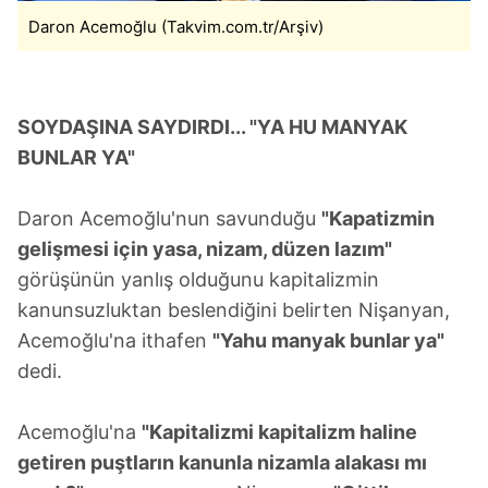
Daron Acemoğlu (Takvim.com.tr/Arşiv)
Çerezlere ilişkin tercihlerinizi aşağıda yer alan panel
vasıtasıyla belirleyebilirsiniz. Çerezlere ilişkin detaylı bilgi
için Ayarlar butonuna tıklayabilir,
Çerez Bilgilendirme
Metnimizi
ziyaret edebilirsiniz.
SOYDAŞINA SAYDIRDI... "YA HU MANYAK
BUNLAR YA"
6698 sayılı Kişisel Verilerin Korunması Kanunu uyarınca
hazırlanmış Aydınlatma Metnimizi okumak ve sitemizde
Daron Acemoğlu'nun savunduğu
"Kapatizmin
ilgili mevzuata uygun olarak kullanılan çerezlerle ilgili bilgi
almak için lütfen
tıklayınız
.
gelişmesi için yasa, nizam, düzen lazım"
görüşünün yanlış olduğunu kapitalizmin
kanunsuzluktan beslendiğini belirten Nişanyan,
Acemoğlu'na ithafen
"Yahu manyak bunlar ya"
dedi.
Acemoğlu'na
"Kapitalizmi kapitalizm haline
getiren puştların kanunla nizamla alakası mı