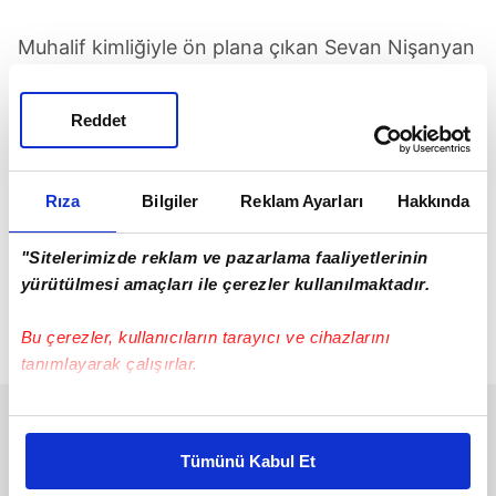
Muhalif kimliğiyle ön plana çıkan Sevan Nişanyan
Daron Acemoğlu'nun teorilerini yerden yere
vurdu.
Reddet
"KÖKTEN YANLIŞ, HER ŞEYİ YANLIŞ"
Rıza
Bilgiler
Reklam Ayarları
Hakkında
Acemoğlu'nun teorilerini
"Obama çağının kutsal
"Sitelerimizde reklam ve pazarlama faaliyetlerinin
değerlerini çok güzel savunan bir kitap"
diye
yürütülmesi amaçları ile çerezler kullanılmaktadır.
tanımlayan Nişanyan,
"Kökten yanlış! Her şeyi
yanlış... Başlangıç noktası yanlış"
şeklinde
Bu çerezler, kullanıcıların tarayıcı ve cihazlarını
konuştu.
tanımlayarak çalışırlar.
Bu çerezlere izin vermeniz halinde sizlere özel
kişiselleştirilmiş reklamlar sunabilir, sayfalarımızda sizlere
Tümünü Kabul Et
daha iyi reklam deneyimi yaşatabiliriz. Bunu yaparken