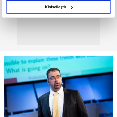
amacımızın size daha iyi bir reklam deneyimi sunmak
olduğunu ve sizlere en iyi içerikleri sunabilmek adına
Kişiselleştir
elimizden gelen çabayı gösterdiğimizi ve bu noktada,
reklamların maliyetlerimizi karşılamak noktasında tek gelir
kalemimiz olduğunu sizlere hatırlatmak isteriz.
Her halükârda, kullanıcılar, bu çerezlere izin vermedikleri
takdirde, kullanıcılara hedefli reklamlar
gösterilmeyecektir."
Sizlere daha iyi bir hizmet sunabilmek için İnternet
Sitemizde kendimize ve üçüncü kişilere ait çerezler
kullanılmaktadır. Bu çerezler vasıtasıyla çeşitli kişisel
verileriniz işlenmekte olup gerekli olan çerezler bilgi
toplumu hizmetlerinin sunulması amacıyla
kullanılmaktadır. Diğer çerezler, sitemizin daha işlevsel
kılınması ve kişiselleştirilmesi ve sizlere yönelik
reklam/pazarlama faaliyetlerinin yapılması, amaçlarıyla
sınırlı olarak açık rızanız dahilinde kullanılacaktır.