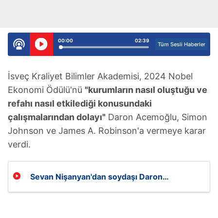
00:00
02:39
Tüm Sesli Haberler
İsveç Kraliyet Bilimler Akademisi, 2024 Nobel
Ekonomi Ödülü'nü
"kurumların nasıl oluştuğu ve
refahı nasıl etkilediği konusundaki
çalışmalarından dolayı"
Daron Acemoğlu, Simon
Johnson ve James A. Robinson'a vermeye karar
verdi.
Sevan Nişanyan'dan soydaşı Daron
Acemoğlu'na zehir zemberek sözler