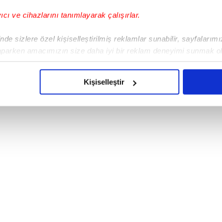
yıcı ve cihazlarını tanımlayarak çalışırlar.
de sizlere özel kişiselleştirilmiş reklamlar sunabilir, sayfalarım
aparken amacımızın size daha iyi bir reklam deneyimi sunmak ol
imizden gelen çabayı gösterdiğimizi ve bu noktada, reklamların ma
olduğunu sizlere hatırlatmak isteriz.
Kişiselleştir
çerezlere izin vermedikleri takdirde, kullanıcılara hedefli reklaml
abilmek için İnternet Sitemizde kendimize ve üçüncü kişilere ait 
isel verileriniz işlenmekte olup gerekli olan çerezler bilgi toplum
 çerezler, sitemizin daha işlevsel kılınması ve kişiselleştirilmes
 yapılması, amaçlarıyla sınırlı olarak açık rızanız dahilinde kulla
aşağıda yer alan panel vasıtasıyla belirleyebilirsiniz. Çerezlere iliş
lgilendirme Metnimizi
ziyaret edebilirsiniz.
Korunması Kanunu uyarınca hazırlanmış Aydınlatma Metnimizi okum