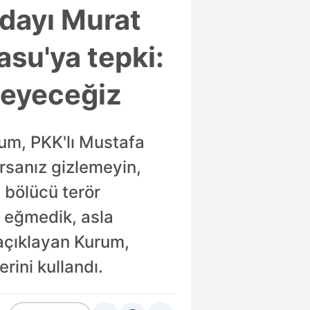
adayı Murat
su'ya tepki:
meyeceğiz
rum, PKK'lı Mustafa
orsanız gizlemeyin,
 bölücü terör
n eğmedik, asla
açıklayan Kurum,
rini kullandı.