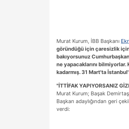
mevzuata uygun olarak kullanılan
Murat Kurum, İBB Başkanı
Ek
göründüğü için çaresizlik için
bakıyorsunuz Cumhurbaşkanı 
ne yapacaklarını bilmiyorlar
kadarmış. 31 Mart'ta İstanbu
"İTTİFAK YAPIYORSANIZ Gİ
Murat Kurum; Başak Demirtaş'
Başkan adaylığından geri çeki
verdi: