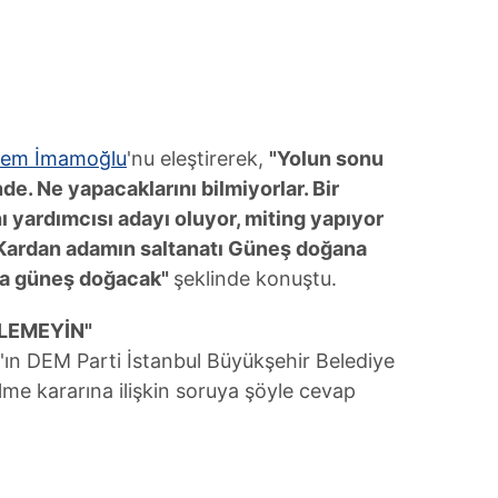
 çerezlerle ilgili bilgi almak için lütfen
tıklayınız
.
rem İmamoğlu
'nu eleştirerek,
"Yolun sonu
de. Ne yapacaklarını bilmiyorlar. Bir
yardımcısı adayı oluyor, miting yapıyor
. Kardan adamın saltanatı Güneş doğana
l'a güneş doğacak"
şeklinde konuştu.
ZLEMEYİN"
ın DEM Parti İstanbul Büyükşehir Belediye
lme kararına ilişkin soruya şöyle cevap