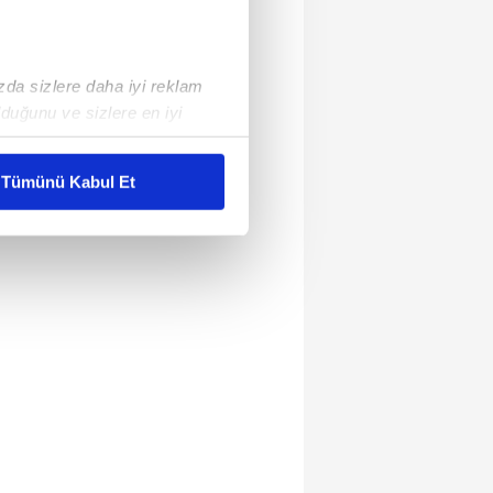
ızda sizlere daha iyi reklam
duğunu ve sizlere en iyi
liyetlerimizi karşılamak
Tümünü Kabul Et
ar gösterilmeyecektir."
çerezler kullanılmaktadır. Bu
u hizmetlerinin sunulması
i ve sizlere yönelik
nılacaktır.
kin detaylı bilgi için Ayarlar
ak ve sitemizde ilgili