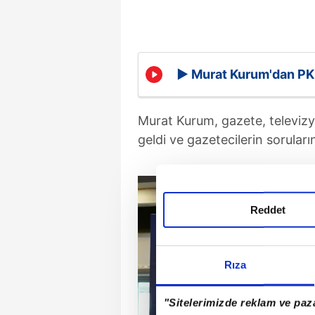
▶️ Murat Kurum'dan PK
Murat Kurum, gazete, televizyon
geldi ve gazetecilerin soruların
Reddet
Rıza
"Sitelerimizde reklam ve paza