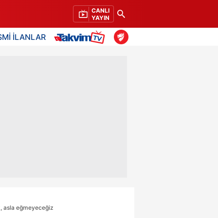
CANLI
YAYIN
SMİ İLANLAR
k, asla eğmeyeceğiz