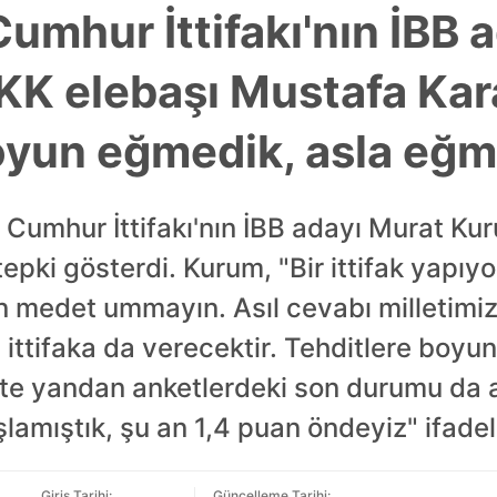
umhur İttifakı'nın İBB 
K elebaşı Mustafa Kara
oyun eğmedik, asla eğ
. Cumhur İttifakı'nın İBB adayı Murat Ku
epki gösterdi. Kurum, "Bir ittifak yapıy
n medet ummayın. Asıl cevabı milletimiz
i ittifaka da verecektir. Tehditlere boyu
te yandan anketlerdeki son durumu da 
lamıştık, şu an 1,4 puan öndeyiz" ifadele
Giriş Tarihi:
Güncelleme Tarihi: