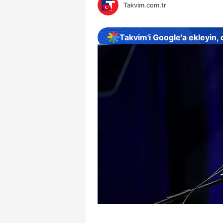
Takvim.com.tr
Takvim'i Google'a ekleyin,