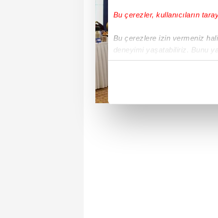
Bu çerezler, kullanıcıların tara
Bu çerezlere izin vermeniz halin
deneyimi yaşatabiliriz. Bunu y
içerikleri sunabilmek adına el
noktasında tek gelir kalemimiz 
Her halükârda, kullanıcılar, bu 
Sizlere daha iyi bir hizmet sun
çerezler vasıtasıyla çeşitli kiş
amacıyla kullanılmaktadır. Diğer
reklam/pazarlama faaliyetlerinin
Çerezlere ilişkin tercihlerinizi 
butonuna tıklayabilir,
Çerez Bi
6698 sayılı Kişisel Verilerin 