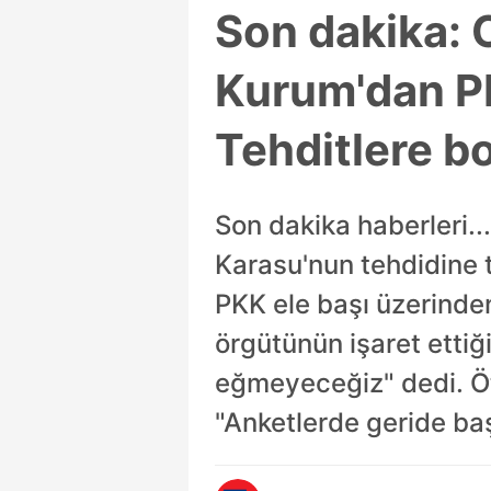
Son dakika: C
Kurum'dan PK
Tehditlere b
Son dakika haberleri..
Karasu'nun tehdidine t
PKK ele başı üzerinde
örgütünün işaret ettiğ
eğmeyeceğiz" dedi. Ö
"Anketlerde geride baş