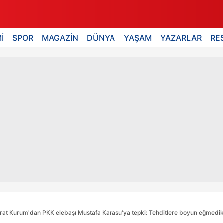
İ
SPOR
MAGAZİN
DÜNYA
YAŞAM
YAZARLAR
RE
Murat Kurum'dan PKK elebaşı Mustafa Karasu'ya tepki: Tehditlere boyun eğmedi