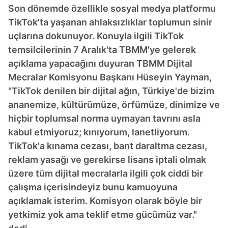
Son dönemde özellikle sosyal medya platformu
TikTok'ta yaşanan ahlaksızlıklar toplumun sinir
uçlarına dokunuyor. Konuyla ilgili TikTok
temsilcilerinin 7 Aralık'ta TBMM'ye gelerek
açıklama yapacağını duyuran TBMM Dijital
Mecralar Komisyonu Başkanı Hüseyin Yayman,
"TikTok denilen bir dijital ağın, Türkiye'de bizim
ananemize, kültürümüze, örfümüze, dinimize ve
hiçbir toplumsal norma uymayan tavrını asla
kabul etmiyoruz; kınıyorum, lanetliyorum.
TikTok'a kınama cezası, bant daraltma cezası,
reklam yasağı ve gerekirse lisans iptali olmak
üzere tüm dijital mecralarla ilgili çok ciddi bir
çalışma içerisindeyiz bunu kamuoyuna
açıklamak isterim. Komisyon olarak böyle bir
yetkimiz yok ama teklif etme gücümüz var."