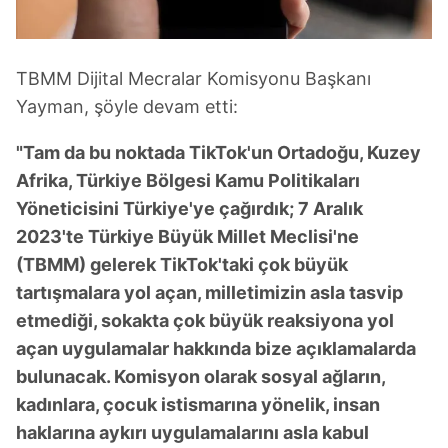
toplumu hizmetlerinin sunulması amacıyla
kullanılmaktadır. Diğer çerezler, sitemizin daha işlevsel
kılınması ve kişiselleştirilmesi ve sizlere yönelik
TBMM Dijital Mecralar Komisyonu Başkanı
reklam/pazarlama faaliyetlerinin yapılması, amaçlarıyla
Yayman, şöyle devam etti:
sınırlı olarak açık rızanız dahilinde kullanılacaktır.
"Tam da bu noktada TikTok'un Ortadoğu, Kuzey
Çerezlere ilişkin tercihlerinizi aşağıda yer alan panel
Afrika, Türkiye Bölgesi Kamu Politikaları
vasıtasıyla belirleyebilirsiniz. Çerezlere ilişkin detaylı bilgi
için Ayarlar butonuna tıklayabilir,
Çerez Bilgilendirme
Yöneticisini Türkiye'ye çağırdık; 7 Aralık
Metnimizi
ziyaret edebilirsiniz.
2023'te Türkiye Büyük Millet Meclisi'ne
(TBMM) gelerek TikTok'taki çok büyük
6698 sayılı Kişisel Verilerin Korunması Kanunu uyarınca
tartışmalara yol açan, milletimizin asla tasvip
hazırlanmış Aydınlatma Metnimizi okumak ve sitemizde
etmediği, sokakta çok büyük reaksiyona yol
ilgili mevzuata uygun olarak kullanılan çerezlerle ilgili bilgi
açan uygulamalar hakkında bize açıklamalarda
almak için lütfen
tıklayınız
.
bulunacak. Komisyon olarak sosyal ağların,
kadınlara, çocuk istismarına yönelik, insan
haklarına aykırı uygulamalarını asla kabul