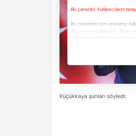
Bu çerezler, kullanıcıların tara
Bu çerezlere izin vermeniz halin
deneyimi yaşatabiliriz. Bunu y
içerikleri sunabilmek adına el
noktasında tek gelir kalemimiz 
Her halükârda, kullanıcılar, bu 
Sizlere daha iyi bir hizmet sun
çerezler vasıtasıyla çeşitli kiş
amacıyla kullanılmaktadır. Diğer
Küçükkaya şunları söyledi:
reklam/pazarlama faaliyetlerinin
Çerezlere ilişkin tercihlerinizi 
butonuna tıklayabilir,
Çerez Bi
6698 sayılı Kişisel Verilerin 