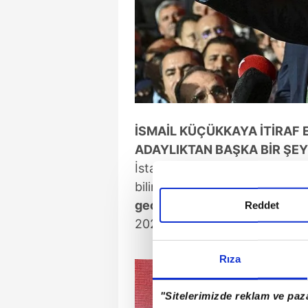
İSMAİL KÜÇÜKKAYA İTİRAF 
ADAYLIKTAN BAŞKA BİR ŞEY
İstanbul Büyükşehir Belediye 
bilinen
CHP
yandaşı İsmail K
geçmiyor."
diyerek Ekrem İma
Reddet
2028 hayalleri peşinde koşuldu
Rıza
"Sitelerimizde reklam ve paza