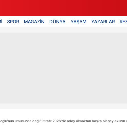
İ
SPOR
MAGAZİN
DÜNYA
YAŞAM
YAZARLAR
RE
ğlu'nun umurunda değil" itirafı: 2028'de aday olmaktan başka bir şey aklını