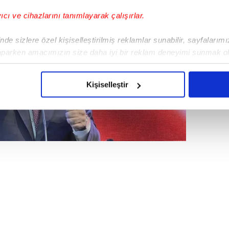
yıcı ve cihazlarını tanımlayarak çalışırlar.
de sizlere özel kişiselleştirilmiş reklamlar sunabilir, sayfalarım
aparken amacımızın size daha iyi bir reklam deneyimi sunmak ol
imizden gelen çabayı gösterdiğimizi ve bu noktada, reklamların ma
olduğunu sizlere hatırlatmak isteriz.
Kişiselleştir
çerezlere izin vermedikleri takdirde, kullanıcılara hedefli reklaml
abilmek için İnternet Sitemizde kendimize ve üçüncü kişilere ait 
isel verileriniz işlenmekte olup gerekli olan çerezler bilgi toplum
 çerezler, sitemizin daha işlevsel kılınması ve kişiselleştirilmes
 yapılması, amaçlarıyla sınırlı olarak açık rızanız dahilinde kulla
aşağıda yer alan panel vasıtasıyla belirleyebilirsiniz. Çerezlere iliş
lgilendirme Metnimizi
ziyaret edebilirsiniz.
Korunması Kanunu uyarınca hazırlanmış Aydınlatma Metnimizi okum