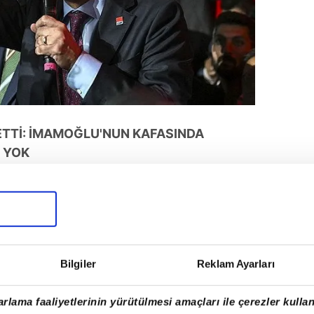
ETTİ: İMAMOĞLU'NUN KAFASINDA
 YOK
Başkanı Ekrem İmamoğlu'na yakınlığıyla
üçükkaya,
"Başka hiçbir şey aklının ucundan
moğlu'nun İstanbul'u umursamadığını ve
ğunu itiraf etti.
Bilgiler
Reklam Ayarları
rlama faaliyetlerinin yürütülmesi amaçları ile çerezler kullan