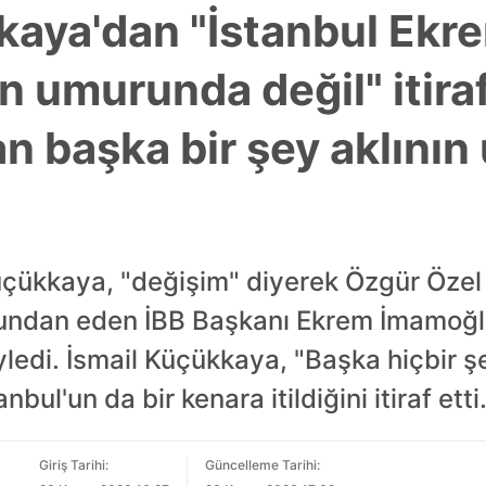
kaya'dan "İstanbul Ekr
 umurunda değil" itiraf
n başka bir şey aklını
çükkaya, "değişim" diyerek Özgür Özel i
ğundan eden İBB Başkanı Ekrem İmamoğl
ledi. İsmail Küçükkaya, "Başka hiçbir ş
bul'un da bir kenara itildiğini itiraf etti
Giriş Tarihi:
Güncelleme Tarihi: