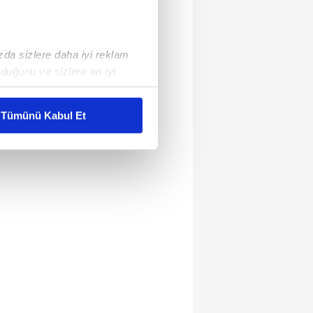
ızda sizlere daha iyi reklam
duğunu ve sizlere en iyi
liyetlerimizi karşılamak
Tümünü Kabul Et
ar gösterilmeyecektir."
çerezler kullanılmaktadır. Bu
u hizmetlerinin sunulması
i ve sizlere yönelik
nılacaktır.
kin detaylı bilgi için Ayarlar
ak ve sitemizde ilgili