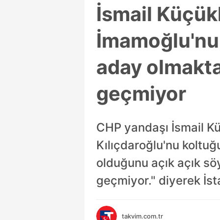
İsmail Küçük
İmamoğlu'nun
aday olmakta
geçmiyor
CHP yandaşı İsmail Kü
Kılıçdaroğlu'nu koltu
olduğunu açık açık söy
geçmiyor." diyerek İstan
takvim.com.tr