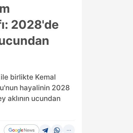
em
ı: 2028'de
n ucundan
le birlikte Kemal
u'nun hayalinin 2028
ey aklının ucundan
.