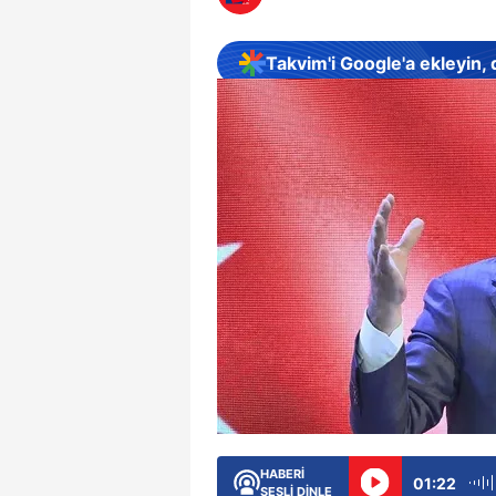
Takvim'i Google'a ekleyin,
HABERİ
01:22
SESLİ DİNLE