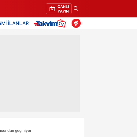
CANLI
YAYIN
SMİ İLANLAR
n ucundan geçmiyor