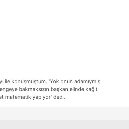
 çerezlerle ilgili bilgi almak için lütfen
tıklayınız
.
yı ile konuşmuştum. 'Yok onun adamıymış
dengeye bakmaksızın başkan elinde kağıt
set matematik yapıyor' dedi.