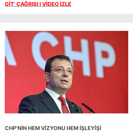
GİT' ÇAĞRISI I VİDEO İZLE
CHP'NİN HEM VİZYONU HEM İŞLEYİŞİ