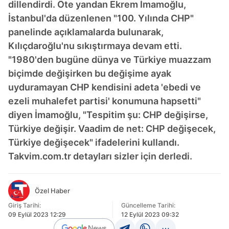
dillendirdi. Öte yandan Ekrem İmamoğlu,
İstanbul'da düzenlenen "100. Yılında CHP"
panelinde açıklamalarda bulunarak,
Kılıçdaroğlu'nu sıkıştırmaya devam etti.
"1980'den bugüne dünya ve Türkiye muazzam
biçimde değişirken bu değişime ayak
uyduramayan CHP kendisini adeta 'ebedi ve
ezeli muhalefet partisi' konumuna hapsetti"
diyen İmamoğlu, "Tespitim şu: CHP değişirse,
Türkiye değişir. Vaadim de net: CHP değişecek,
Türkiye değişecek" ifadelerini kullandı.
Takvim.com.tr detayları sizler için derledi.
Özel Haber
Giriş Tarihi:
Güncelleme Tarihi:
09 Eylül 2023 12:29
12 Eylül 2023 09:32