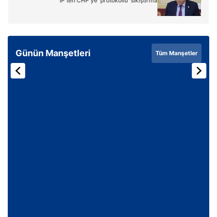
İP'ten CHP'ye 'protokollü' sıkıştırma
Günün Manşetleri
Tüm Manşetler