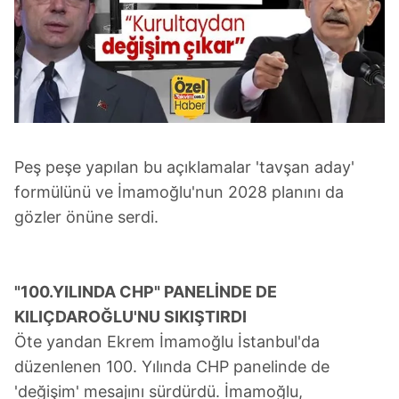
kullanılmaktadır. Diğer çerezler, sitemizin daha işlevsel
kılınması ve kişiselleştirilmesi ve sizlere yönelik
reklam/pazarlama faaliyetlerinin yapılması, amaçlarıyla
sınırlı olarak açık rızanız dahilinde kullanılacaktır.
Çerezlere ilişkin tercihlerinizi aşağıda yer alan panel
vasıtasıyla belirleyebilirsiniz. Çerezlere ilişkin detaylı bilgi
Peş peşe yapılan bu açıklamalar 'tavşan aday'
için Ayarlar butonuna tıklayabilir,
Çerez Bilgilendirme
Metnimizi
ziyaret edebilirsiniz.
formülünü ve İmamoğlu'nun 2028 planını da
gözler önüne serdi.
6698 sayılı Kişisel Verilerin Korunması Kanunu uyarınca
hazırlanmış Aydınlatma Metnimizi okumak ve sitemizde
ilgili mevzuata uygun olarak kullanılan çerezlerle ilgili bilgi
"100.YILINDA CHP" PANELİNDE DE
almak için lütfen
tıklayınız
.
KILIÇDAROĞLU'NU SIKIŞTIRDI
Öte yandan Ekrem İmamoğlu İstanbul'da
düzenlenen 100. Yılında CHP panelinde de
'değişim' mesajını sürdürdü. İmamoğlu,