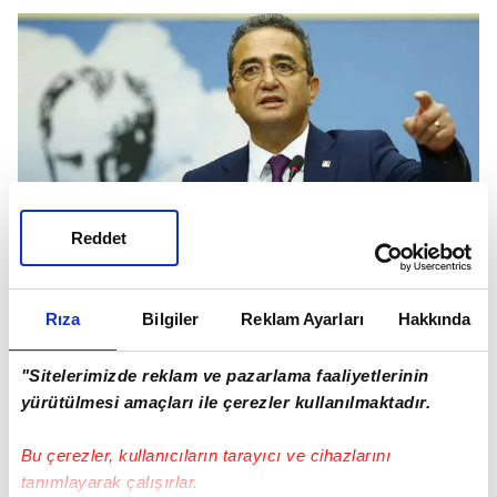
Reddet
Rıza
Bilgiler
Reklam Ayarları
Hakkında
"KURULTAYDAN DEĞİŞİM ÇIKAR, ADAY ÖZGÜR
ÖZEL"
"Sitelerimizde reklam ve pazarlama faaliyetlerinin
İmamoğlu'nun bu çıkışıyla paralel olarak CHP'deki
yürütülmesi amaçları ile çerezler kullanılmaktadır.
'değişim'ciler arasında yer alan ve Kemal
Kılıçdaroğlu'nu devirmeye yönelik planlanan
Bu çerezler, kullanıcıların tarayıcı ve cihazlarını
zoom cuntasının baş aktörlerinden olan Bülent
tanımlayarak çalışırlar.