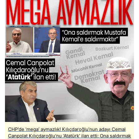
CHP’de ‘mega’ aymazlık! Kılıçdaroğlu’nun adayı Cemal
Canpolat Kılıçdaroğlu’nu ‘Atatürk’ ilan etti: Ona saldırmak