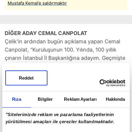
Mustafa Kemal’e saldırmaktır
DİĞER ADAY CEMAL CANPOLAT
Çelik'in ardından bugün açıklama yapan Cemal
Canpolat, "Kuruluşunun 100. Yılında, 100 yıllık
çınarın İstanbul İl Başkanlığına adayım. Geçmişte
başardık!" diyerek Çarşamba günü kapsamlı bir
açıklama yapacağını duyurdu.
Reddet
OLAY İDDİA: EKREM İMAMOĞLU CANPOLAT'LA
GÖRÜŞTÜ: BU İŞE GİRME
Rıza
Bilgiler
Reklam Ayarları
Hakkında
Adayların belirlenmesinin ardından bomba bir
iddia gündeme geldi.
"Sitelerimizde reklam ve pazarlama faaliyetlerinin
yürütülmesi amaçları ile çerezler kullanılmaktadır.
CHP yandaşı Şaban Sevinç İBB Başkanı Ekrem