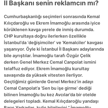
İl Başkanı senin reklamcın mı?
Cumhurbaşkanlığı seçimleri sonrasında Kemal
Kılıçdaroğlu ve Ekrem İmamoğlu arasında iyice
körüklenen kavga yerele de inmiş durumda.
CHP kurultaya doğru ilerlerken özellikle
İstanbul’da ‘değişimciler’ ve ‘Kemalciler’ kavgası
yaşanıyor. Öyle ki İstanbul İl Başkanı adaylarında
bile ayrıştılar. İmamoğlu tarafı Özgür Çelik
derken Genel Merkez Cemal Canpolat ismini
telaffuz ediyor. Ekrem İmamoğlu kurultay
savaşında da yüksek vitesten ilerliyor.
Geçtiğimiz günlerde Genel Merkez’in adayı
Cemal Canpolat’a ‘Sen bu işe girme’ dediği
bilinen İmamoğlu bu kez Avcılar’da bir otelde
delegeleri topladı. Kemal Kılıçdaroğlu yandaşı
Barış Yarkadaş, kulis bilgilerini “ İmamoğlu