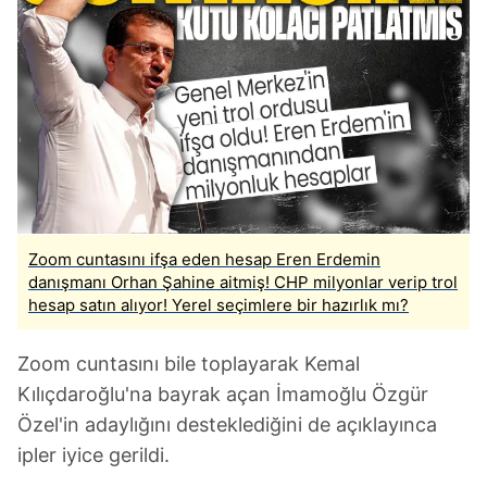
Zoom cuntasını ifşa eden hesap Eren Erdemin
danışmanı Orhan Şahine aitmiş! CHP milyonlar verip trol
hesap satın alıyor! Yerel seçimlere bir hazırlık mı?
Zoom cuntasını bile toplayarak Kemal
Kılıçdaroğlu'na bayrak açan İmamoğlu Özgür
Özel'in adaylığını desteklediğini de açıklayınca
ipler iyice gerildi.