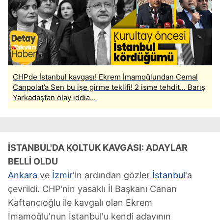
CHPde İstanbul kavgası! Ekrem İmamoğlundan Cemal
Canpolat’a Sen bu işe girme teklifi! 2 isme tehdit... Barış
Yarkadaştan olay iddia...
İSTANBUL'DA KOLTUK KAVGASI: ADAYLAR
BELLİ OLDU
Ankara
ve
İzmir
'in ardından gözler
İstanbul
'a
çevrildi. CHP'nin yasaklı İl Başkanı Canan
Kaftancıoğlu ile kavgalı olan Ekrem
İmamoğlu'nun İstanbul'u kendi adayının