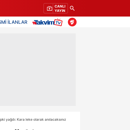
CANLI
YAYIN
SMİ İLANLAR
pki yağdı: Kara leke olarak anılacaksınız