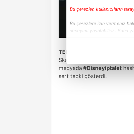
Bu çerezler, kullanıcıların tara
Bu çerezlere izin vermeniz halin
deneyimi yaşatabiliriz. Bunu y
içerikleri sunabilmek adına el
noktasında tek gelir kalemimiz 
TEPKİLER ÇIĞ GİBİ BÜYÜDÜ
Her halükârda, kullanıcılar, bu 
Skandal karar sonrası Disney'
medyada
#Disneyiptalet
hash
Sizlere daha iyi bir hizmet sun
sert tepki gösterdi.
çerezler vasıtasıyla çeşitli kiş
amacıyla kullanılmaktadır. Diğer
reklam/pazarlama faaliyetlerinin
Çerezlere ilişkin tercihlerinizi 
butonuna tıklayabilir,
Çerez Bi
6698 sayılı Kişisel Verilerin 