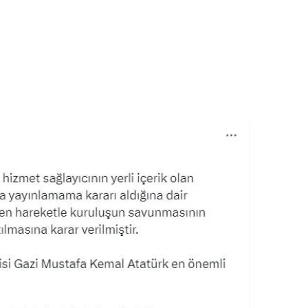
 çerezlerle ilgili bilgi almak için lütfen
tıklayınız
.