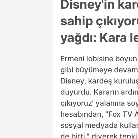
Disney'in kar
sahip çıkıyo
yağdı: Kara l
Ermeni lobisine boyun 
gibi büyümeye devam e
Disney, kardeş kurulu
duyurdu. Kararın ardın
çıkıyoruz’ yalanına s
hesabından, "Fox TV A
sosyal medyada kullanı
de bitti." diyerek tepki