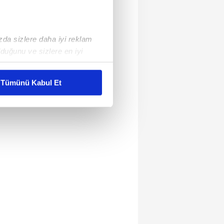
ızda sizlere daha iyi reklam
duğunu ve sizlere en iyi
liyetlerimizi karşılamak
Tümünü Kabul Et
ar gösterilmeyecektir."
çerezler kullanılmaktadır. Bu
u hizmetlerinin sunulması
i ve sizlere yönelik
nılacaktır.
kin detaylı bilgi için Ayarlar
ak ve sitemizde ilgili