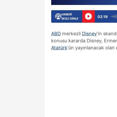
HABERİ
02:19
SESLİ DİNLE
ABD
merkezli
Disney
'in skand
konusu kararda Disney, Ermeni 
Atatürk
'ün yayınlanacak olan d