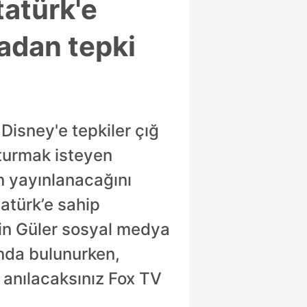
tatürk'e
yadan tepki
 Disney'e tepkiler çığ
turmak isteyen
n yayınlanacağını
atürk’e sahip
gin Güler sosyal medya
ında bulunurken,
k anılacaksınız Fox TV