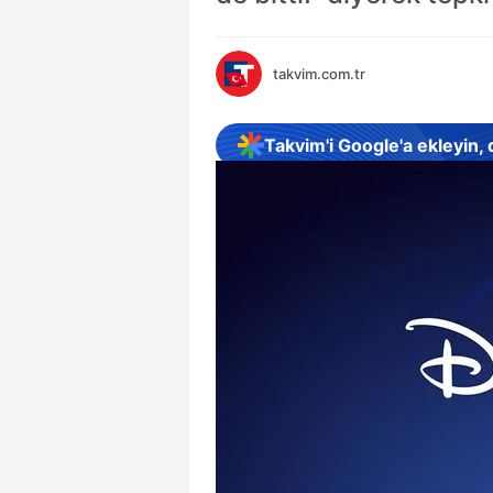
takvim.com.tr
Takvim'i Google'a ekleyin,