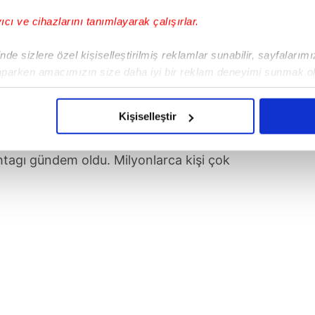
yıcı ve cihazlarını tanımlayarak çalışırlar.
de sizlere özel kişiselleştirilmiş reklamlar sunabilir, sayfalarım
aparken amacımızın size daha iyi bir reklam deneyimi sunmak ol
imizden gelen çabayı gösterdiğimizi ve bu noktada, reklamların ma
olduğunu sizlere hatırlatmak isteriz.
Kişiselleştir
çerezlere izin vermedikleri takdirde, kullanıcılara hedefli reklaml
e tepkiler yağmaya başladı. Sosyal
tagı gündem oldu. Milyonlarca kişi çok
abilmek için İnternet Sitemizde kendimize ve üçüncü kişilere ait 
isel verileriniz işlenmekte olup gerekli olan çerezler bilgi toplum
 çerezler, sitemizin daha işlevsel kılınması ve kişiselleştirilmes
 yapılması, amaçlarıyla sınırlı olarak açık rızanız dahilinde kulla
aşağıda yer alan panel vasıtasıyla belirleyebilirsiniz. Çerezlere iliş
lgilendirme Metnimizi
ziyaret edebilirsiniz.
Korunması Kanunu uyarınca hazırlanmış Aydınlatma Metnimizi okum