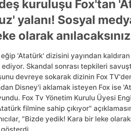
deş kuruluşu Fox'tan 'A
ruz' yalanı! Sosyal med
eke olarak anılacaksınız
eğip 'Atatürk' dizisini yayından kaldıran
diyor. Skandal sonrası tepkileri savuş
şunu devreye sokarak dizinin Fox TV'de
dan Disney'i aklamak isteyen Fox ise 'At
oyundu. Fox Tv Yönetim Kurulu Üyesi En
tatürk filmine sahip çıkıyor" açıklamas
cılar, "Bizde yedik! Kara bir leke olara
 gösterdi.