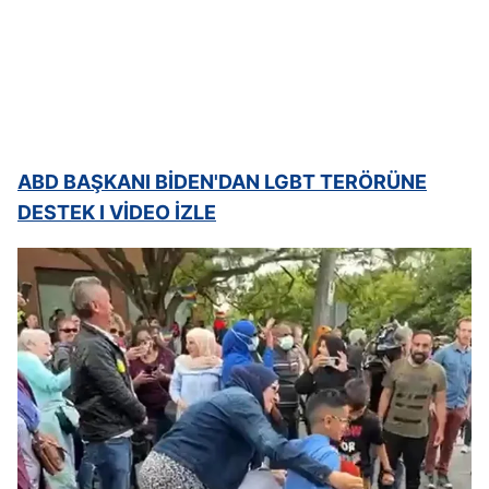
hazırlanmış Aydınlatma Metnimizi okumak ve sitemizde
ilgili mevzuata uygun olarak kullanılan çerezlerle ilgili bilgi
almak için lütfen
tıklayınız
.
ABD BAŞKANI BİDEN'DAN LGBT TERÖRÜNE
DESTEK I VİDEO İZLE