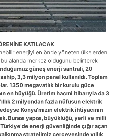
 çerezlerle ilgili bilgi almak için lütfen
tıklayınız
.
ÖRENİNE KATILACAK
enebilir enerjiyi en önde yöneten ülkelerden
a bu alanda merkez olduğunu belirterek
unduğumuz güneş enerji santrali, 20
ahip, 3,3 milyon panel kullanıldı. Toplam
lar. 1350 megavatlık bir kurulu güce
nın en büyüğü. Üretim hacmi itibarıyla da 3
 Yıllık 2 milyondan fazla nüfusun elektrik
redeyse Konya'mızın elektrik ihtiyacının
. Burası yapısı, büyüklüğü, yerli ve milli
n, Türkiye'de enerji güvenliğinde çığır açan
kalkınma stratejimiz çerçevesinde yıllık