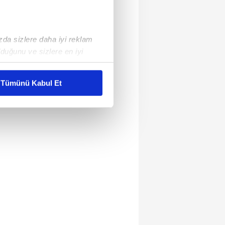
ızda sizlere daha iyi reklam
duğunu ve sizlere en iyi
liyetlerimizi karşılamak
Tümünü Kabul Et
ar gösterilmeyecektir."
çerezler kullanılmaktadır. Bu
u hizmetlerinin sunulması
i ve sizlere yönelik
nılacaktır.
kin detaylı bilgi için Ayarlar
ak ve sitemizde ilgili