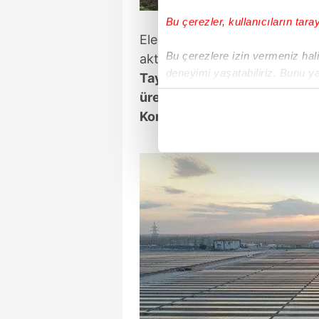
Bu çerezler, kullanıcıların tara
Elektrik üretiminin başladığı 
Bu çerezlere izin vermeniz halin
aktaran Altunyaldız,
"2 Mayıs
deneyimi yaşatabiliriz. Bunu y
Tayyip Erdoğan'ın Konya'yı te
içerikleri sunabilmek adına el
üretiyor ama bir törenle inş
noktasında tek gelir kalemimiz 
Konya'mıza armağan edecek
Her halükârda, kullanıcılar, bu 
Sizlere daha iyi bir hizmet sun
çerezler vasıtasıyla çeşitli kiş
amacıyla kullanılmaktadır. Diğer
reklam/pazarlama faaliyetlerinin
Çerezlere ilişkin tercihlerinizi 
butonuna tıklayabilir,
Çerez Bi
6698 sayılı Kişisel Verilerin 