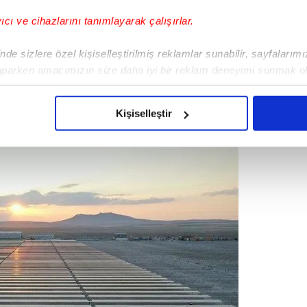
yıcı ve cihazlarını tanımlayarak çalışırlar.
Karapınar GES'in açılışa hazır olduğunu
de sizlere özel kişiselleştirilmiş reklamlar sunabilir, sayfalarım
 Salı günü Cumhurbaşkanımız Recep
aparken amacımızın size daha iyi bir reklam deneyimi sunmak ol
şrifleriyle hizmete alıyoruz. Zaten enerji
imizden gelen çabayı gösterdiğimizi ve bu noktada, reklamların ma
allah Cumhurbaşkanımız, bunu ülkemize,
olduğunu sizlere hatırlatmak isteriz.
"
dedi.
Kişiselleştir
çerezlere izin vermedikleri takdirde, kullanıcılara hedefli reklaml
abilmek için İnternet Sitemizde kendimize ve üçüncü kişilere ait 
isel verileriniz işlenmekte olup gerekli olan çerezler bilgi toplum
 çerezler, sitemizin daha işlevsel kılınması ve kişiselleştirilmes
 yapılması, amaçlarıyla sınırlı olarak açık rızanız dahilinde kulla
aşağıda yer alan panel vasıtasıyla belirleyebilirsiniz. Çerezlere iliş
lgilendirme Metnimizi
ziyaret edebilirsiniz.
Korunması Kanunu uyarınca hazırlanmış Aydınlatma Metnimizi okum