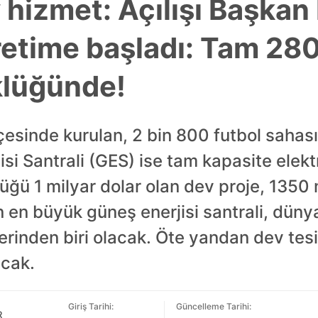
 hizmet: Açılışı Başkan
retime başladı: Tam 280
klüğünde!
lçesinde kurulan, 2 bin 800 futbol saha
si Santrali (GES) ise tam kapasite elekt
üğü 1 milyar dolar olan dev proje, 1350
n en büyük güneş enerjisi santrali, dün
erinden biri olacak. Öte yandan dev tesi
acak.
Giriş Tarihi:
Güncelleme Tarihi:
R