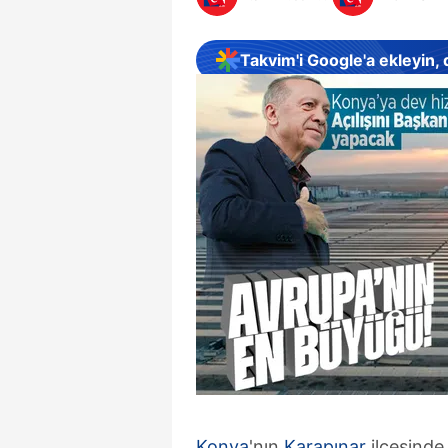
Takvim'i Google'a ekleyin,
Konya
'nın
Karapınar
ilçesinde