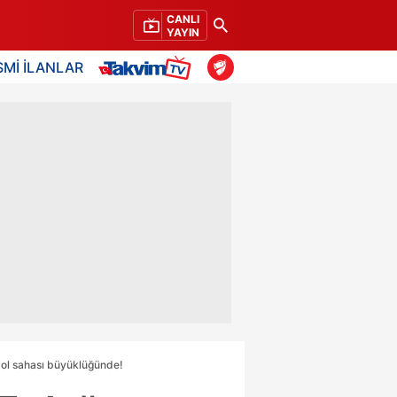
CANLI
YAYIN
SMİ İLANLAR
bol sahası büyüklüğünde!