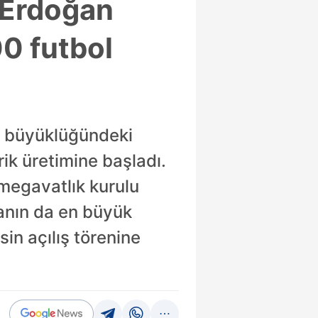
 Erdoğan
0 futbol
sı büyüklüğündeki
rik üretimine başladı.
 megavatlık kurulu
yanın da en büyük
sin açılış törenine