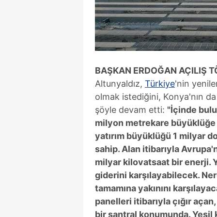
mevzuata uygun olarak kullanılan
BAŞKAN ERDOĞAN AÇILIŞ T
Altunyaldız,
Türkiye
'nin yenil
olmak istediğini, Konya'nın d
şöyle devam etti:
"İçinde bul
milyon metrekare büyüklüğe s
yatırım büyüklüğü 1 milyar do
sahip. Alan itibarıyla Avrupa'
milyar kilovatsaat bir enerji.
giderini karşılayabilecek. Ne
tamamına yakınını karşılayacak
panelleri itibarıyla çığır aça
bir santral konumunda. Yeşil 