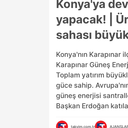
Konya'ya dev
yapacak! | Ü
sahası büyü
Konya'nın Karapınar i
Karapınar Güneş Enerji
Toplam yatırım büyükl
güce sahip. Avrupa'nı
güneş enerjisi santrall
Başkan Erdoğan katıl
takvim.com.tr
AJANSLA