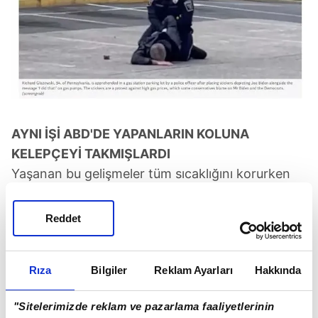
AYNI İŞİ ABD'DE YAPANLARIN KOLUNA
KELEPÇEYİ TAKMIŞLARDI
Yaşanan bu gelişmeler tüm sıcaklığını korurken
CHP'li
İzmir Büyükşehir Belediyesi
çalışanı Mahir
Akkoyun'un tasarladığı çıkartmaların bir
Reddet
benzerinin uygulandığı ABD'de etiket yapıştıran
şahısların 'kamu düzenini bozmak' ve 'özel mülke
Rıza
Bilgiler
Reklam Ayarları
Hakkında
zarar' suçlarından tutuklandığı ortaya çıktı.
"Sitelerimizde reklam ve pazarlama faaliyetlerinin