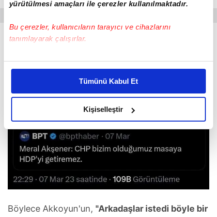
yürütülmesi amaçları ile çerezler kullanılmaktadır.
Bu çerezler, kullanıcıların tarayıcı ve cihazlarını
tanımlayarak çalışırlar.
Bu çerezlere izin vermeniz halinde sizlere özel
kişiselleştirilmiş reklamlar sunabilir, sayfalarımızda sizlere
Tümünü Kabul Et
daha iyi reklam deneyimi yaşatabiliriz. Bunu yaparken
amacımızın size daha iyi bir reklam deneyimi sunmak
olduğunu ve sizlere en iyi içerikleri sunabilmek adına
Kişiselleştir
elimizden gelen çabayı gösterdiğimizi ve bu noktada,
reklamların maliyetlerimizi karşılamak noktasında tek gelir
kalemimiz olduğunu sizlere hatırlatmak isteriz.
Her halükârda, kullanıcılar, bu çerezlere izin vermedikleri
takdirde, kullanıcılara hedefli reklamlar
gösterilmeyecektir."
Böylece Akkoyun'un,
"Arkadaşlar istedi böyle bir
Sizlere daha iyi bir hizmet sunabilmek için İnternet