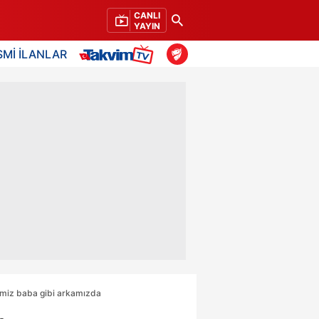
CANLI
YAYIN
SMİ İLANLAR
imiz baba gibi arkamızda