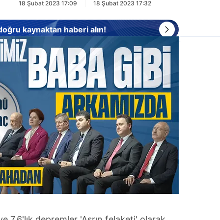
18 Şubat 2023 17:09
18 Şubat 2023 17:32
 doğru kaynaktan haberi alın!
e 7.6'lık depremler 'Asrın felaketi' olarak