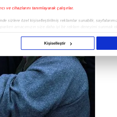
yıcı ve cihazlarını tanımlayarak çalışırlar.
de sizlere özel kişiselleştirilmiş reklamlar sunabilir, sayfalarım
aparken amacımızın size daha iyi bir reklam deneyimi sunmak ol
imizden gelen çabayı gösterdiğimizi ve bu noktada, reklamların ma
olduğunu sizlere hatırlatmak isteriz.
Kişiselleştir
çerezlere izin vermedikleri takdirde, kullanıcılara hedefli reklaml
abilmek için İnternet Sitemizde kendimize ve üçüncü kişilere ait 
isel verileriniz işlenmekte olup gerekli olan çerezler bilgi toplum
 çerezler, sitemizin daha işlevsel kılınması ve kişiselleştirilmes
 yapılması, amaçlarıyla sınırlı olarak açık rızanız dahilinde kulla
aşağıda yer alan panel vasıtasıyla belirleyebilirsiniz. Çerezlere iliş
lgilendirme Metnimizi
ziyaret edebilirsiniz.
Korunması Kanunu uyarınca hazırlanmış Aydınlatma Metnimizi okum