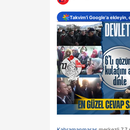
Takvim'i Google'a ekleyin,
Kahramanmaraş
merkezli 7.7 v