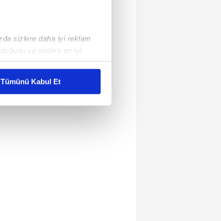
ızda sizlere daha iyi reklam
duğunu ve sizlere en iyi
liyetlerimizi karşılamak
Tümünü Kabul Et
ar gösterilmeyecektir."
çerezler kullanılmaktadır. Bu
u hizmetlerinin sunulması
i ve sizlere yönelik
nılacaktır.
kin detaylı bilgi için Ayarlar
ak ve sitemizde ilgili