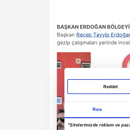
BAŞKAN ERDOĞAN BÖLGEYİ 
Başkan
Recep Tayyip Erdoğa
gezip çalışmaları yerinde ince
Reddet
Rıza
"Sitelerimizde reklam ve paza