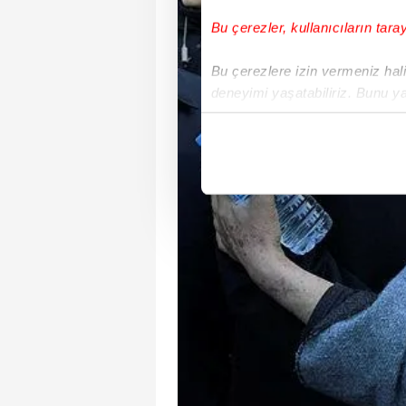
Bu çerezler, kullanıcıların tara
Bu çerezlere izin vermeniz halin
deneyimi yaşatabiliriz. Bunu y
içerikleri sunabilmek adına el
noktasında tek gelir kalemimiz 
Her halükârda, kullanıcılar, bu 
Sizlere daha iyi bir hizmet sun
çerezler vasıtasıyla çeşitli kiş
amacıyla kullanılmaktadır. Diğer
reklam/pazarlama faaliyetlerinin
Çerezlere ilişkin tercihlerinizi 
butonuna tıklayabilir,
Çerez Bi
6698 sayılı Kişisel Verilerin 