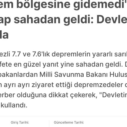
em bölgesine gidemedi
ap sahadan geldi: Devl
da
 7.7 ve 7.6'lık depremlerin yararlı sar
ete en güzel yanıt yine sahadan geldi
 bakanlardan Milli Savunma Bakanı Hulus
 ayrı ayrı ziyaret ettiği depremzedeler 
ferber olduğuna dikkat çekerek, "Devleti
kullandı.
Giriş Tarihi:
Güncelleme Tarihi: