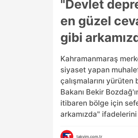
"Devlet depr
en güzel cev
gibi arkamız
Kahramanmaraş merkezli
siyaset yapan muhalef
çalışmalarını yürüten
Bakanı Bekir Bozdağ'ın
itibaren bölge için se
arkamızda" ifadelerini 
takvim.com.tr