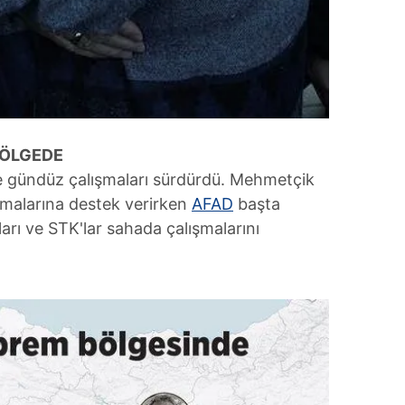
 çerezlerle ilgili bilgi almak için lütfen
tıklayınız
.
BÖLGEDE
 gündüz çalışmaları sürdürdü. Mehmetçik
malarına destek verirken
AFAD
başta
rı ve STK'lar sahada çalışmalarını