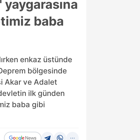
" yaygarasına
etimiz baba
ılırken enkaz üstünde
. Deprem bölgesinde
i Akar ve Adalet
devletin ilk günden
miz baba gibi