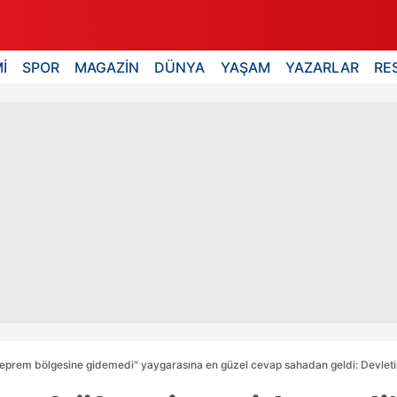
İ
SPOR
MAGAZİN
DÜNYA
YAŞAM
YAZARLAR
RE
deprem bölgesine gidemedi" yaygarasına en güzel cevap sahadan geldi: Devlet