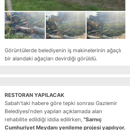
vasıtasıyla belirleyebilirsiniz. Çerezlere ilişkin detaylı bilgi
için Ayarlar butonuna tıklayabilir,
Çerez Bilgilendirme
Metnimizi
ziyaret edebilirsiniz.
6698 sayılı Kişisel Verilerin Korunması Kanunu uyarınca
hazırlanmış Aydınlatma Metnimizi okumak ve sitemizde
ilgili mevzuata uygun olarak kullanılan çerezlerle ilgili bilgi
Görüntülerde belediyenin iş makinelerinin ağaçlı
almak için lütfen
tıklayınız
.
bir alandaki ağaçları devirdiği görüldü.
RESTORAN YAPILACAK
Sabah'taki habere göre tepki sonrası Gaziemir
Belediyesi'nden yapılan açıklamada alan
rehabilite edildiği iddia edilirken,
"Sarnıç
Cumhuriyet Meydanı yenileme projesi yapılıyor.