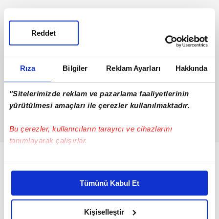
Reddet
Rıza
Bilgiler
Reklam Ayarları
Hakkında
"Sitelerimizde reklam ve pazarlama faaliyetlerinin
yürütülmesi amaçları ile çerezler kullanılmaktadır.
Bu çerezler, kullanıcıların tarayıcı ve cihazlarını
tanımlayarak çalışırlar.
Bu çerezlere izin vermeniz halinde sizlere özel
kişiselleştirilmiş reklamlar sunabilir, sayfalarımızda sizlere
Tümünü Kabul Et
daha iyi reklam deneyimi yaşatabiliriz. Bunu yaparken
amacımızın size daha iyi bir reklam deneyimi sunmak
olduğunu ve sizlere en iyi içerikleri sunabilmek adına
Kişiselleştir