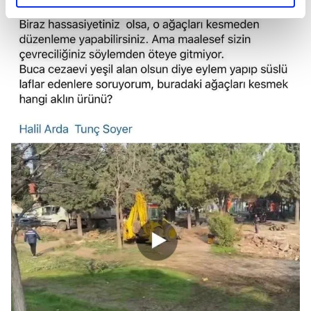
elimizden gelen çabayı gösterdiğimizi ve bu noktada,
reklamların maliyetlerimizi karşılamak noktasında tek gelir
kalemimiz olduğunu sizlere hatırlatmak isteriz.
Her halükârda, kullanıcılar, bu çerezlere izin vermedikleri
takdirde, kullanıcılara hedefli reklamlar
gösterilmeyecektir."
Sizlere daha iyi bir hizmet sunabilmek için İnternet
Sitemizde kendimize ve üçüncü kişilere ait çerezler
kullanılmaktadır. Bu çerezler vasıtasıyla çeşitli kişisel
verileriniz işlenmekte olup gerekli olan çerezler bilgi
toplumu hizmetlerinin sunulması amacıyla
kullanılmaktadır. Diğer çerezler, sitemizin daha işlevsel
kılınması ve kişiselleştirilmesi ve sizlere yönelik
reklam/pazarlama faaliyetlerinin yapılması, amaçlarıyla
sınırlı olarak açık rızanız dahilinde kullanılacaktır.
Çerezlere ilişkin tercihlerinizi aşağıda yer alan panel