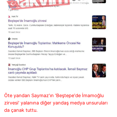
6698 sayılı Kişisel Verilerin Korunması Kanunu uyarınca
hazırlanmış Aydınlatma Metnimizi okumak ve sitemizde
ilgili mevzuata uygun olarak kullanılan çerezlerle ilgili bilgi
almak için lütfen
tıklayınız
.
Öte yandan Saymaz'ın 'Beştepe'de İmamoğlu
zirvesi' yalanına diğer yandaş medya unsuruları
da çanak tuttu.