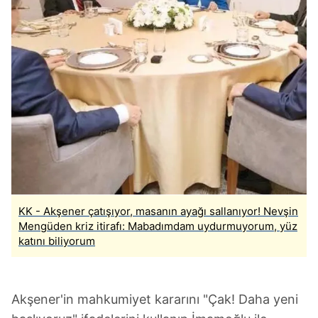
KK - Akşener çatışıyor, masanın ayağı sallanıyor! Nevşin
Mengüden kriz itirafı: Mabadımdam uydurmuyorum, yüz
katını biliyorum
Akşener'in mahkumiyet kararını "Çak! Daha yeni