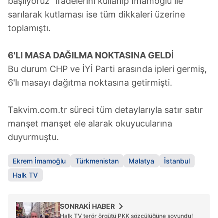
başlıyoruz" ifadelerini kullanıp İmamoğlu ile
sarılarak kutlaması ise tüm dikkaleri üzerine
toplamıştı.
6'LI MASA DAĞILMA NOKTASINA GELDİ
Bu durum CHP ve İYİ Parti arasında ipleri germiş,
6'lı masayı dağıtma noktasına getirmişti.
Takvim.com.tr süreci tüm detaylarıyla satır satır
manşet manşet ele alarak okuyucularına
duyurmuştu.
Ekrem İmamoğlu
Türkmenistan
Malatya
İstanbul
Halk TV
SONRAKİ HABER
Halk TV terör örgütü PKK sözcülüğüne soyundu!