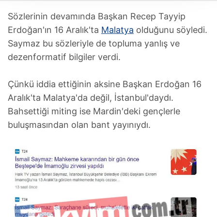
takdirde, kullanıcılara hedefli reklamlar
Sözlerinin devamında Başkan Recep Tayyip
gösterilmeyecektir."
Erdoğan'ın 16 Aralık'ta
Malatya
olduğunu söyledi.
Saymaz bu sözleriyle de topluma yanlış ve
Sizlere daha iyi bir hizmet sunabilmek için İnternet
dezenformatif bilgiler verdi.
Sitemizde kendimize ve üçüncü kişilere ait çerezler
kullanılmaktadır. Bu çerezler vasıtasıyla çeşitli kişisel
verileriniz işlenmekte olup gerekli olan çerezler bilgi
Çünkü iddia ettiğinin aksine Başkan Erdoğan 16
toplumu hizmetlerinin sunulması amacıyla
Aralık'ta Malatya'da değil, İstanbul'daydı.
kullanılmaktadır. Diğer çerezler, sitemizin daha işlevsel
Bahsettiği miting ise Mardin'deki gençlerle
kılınması ve kişiselleştirilmesi ve sizlere yönelik
buluşmasından olan bant yayınıydı.
reklam/pazarlama faaliyetlerinin yapılması, amaçlarıyla
sınırlı olarak açık rızanız dahilinde kullanılacaktır.
Çerezlere ilişkin tercihlerinizi aşağıda yer alan panel
vasıtasıyla belirleyebilirsiniz. Çerezlere ilişkin detaylı bilgi
için Ayarlar butonuna tıklayabilir,
Çerez Bilgilendirme
Metnimizi
ziyaret edebilirsiniz.