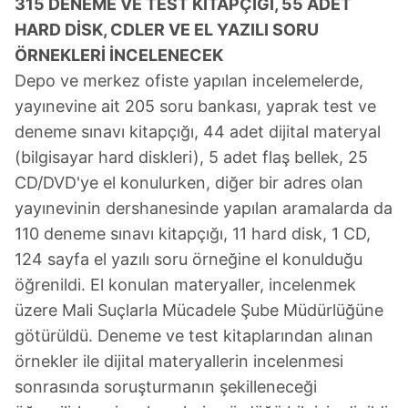
315 DENEME VE TEST KİTAPÇIĞI, 55 ADET
HARD DİSK, CDLER VE EL YAZILI SORU
ÖRNEKLERİ İNCELENECEK
Depo ve merkez ofiste yapılan incelemelerde,
yayınevine ait 205 soru bankası, yaprak test ve
deneme sınavı kitapçığı, 44 adet dijital materyal
(bilgisayar hard diskleri), 5 adet flaş bellek, 25
CD/DVD'ye el konulurken, diğer bir adres olan
yayınevinin dershanesinde yapılan aramalarda da
110 deneme sınavı kitapçığı, 11 hard disk, 1 CD,
124 sayfa el yazılı soru örneğine el konulduğu
öğrenildi. El konulan materyaller, incelenmek
üzere Mali Suçlarla Mücadele Şube Müdürlüğüne
götürüldü. Deneme ve test kitaplarından alınan
örnekler ile dijital materyallerin incelenmesi
sonrasında soruşturmanın şekilleneceği