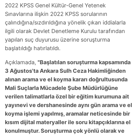
kullanılmaktadır. Bu çerezler vasıtasıyla çeşitli kişisel
2022 KPSS Genel Kültür-Genel Yetenek
verileriniz işlenmekte olup gerekli olan çerezler bilgi
Sınavlarına ilişkin 2022 KPSS sorularının
toplumu hizmetlerinin sunulması amacıyla
çalındığına/sızdırıldığına yönelik çıkan iddialarla
kullanılmaktadır. Diğer çerezler, sitemizin daha işlevsel
kılınması ve kişiselleştirilmesi ve sizlere yönelik
ilgili olarak Devlet Denetleme Kurulu tarafından
reklam/pazarlama faaliyetlerinin yapılması, amaçlarıyla
yapılan suç duyurusu üzerine soruşturma
sınırlı olarak açık rızanız dahilinde kullanılacaktır.
başlatıldığı hatırlatıldı.
Çerezlere ilişkin tercihlerinizi aşağıda yer alan panel
Açıklamada,
"Başlatılan soruşturma kapsamında
vasıtasıyla belirleyebilirsiniz. Çerezlere ilişkin detaylı bilgi
3 Ağustos'ta Ankara Sulh Ceza Hakimliğinden
için Ayarlar butonuna tıklayabilir,
Çerez Bilgilendirme
alınan arama ve el koyma kararı doğrultusunda
Metnimizi
ziyaret edebilirsiniz.
Mali Suçlarla Mücadele Şube Müdürlüğüne
verilen talimatlarla özel bir eğitim kurumuna ait
6698 sayılı Kişisel Verilerin Korunması Kanunu uyarınca
hazırlanmış Aydınlatma Metnimizi okumak ve sitemizde
yayınevi ve dershanesinde aynı gün arama ve el
ilgili mevzuata uygun olarak kullanılan çerezlerle ilgili bilgi
koyma işlemi yapılmış, aramalar neticesinde bir
almak için lütfen
tıklayınız
.
kısım dijital materyaller ile soru kitapçıklarına el
konulmuştur. Soruşturma çok yönlü olarak ve