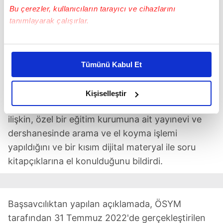
Bu çerezler, kullanıcıların tarayıcı ve cihazlarını
tanımlayarak çalışırlar.
Bu çerezlere izin vermeniz halinde sizlere özel
kişiselleştirilmiş reklamlar sunabilir, sayfalarımızda sizlere
SORUŞTURMA ÇOK YÖNLÜ OLARAK VE
Tümünü Kabul Et
daha iyi reklam deneyimi yaşatabiliriz. Bunu yaparken
TİTİZLİKLE SÜRDÜRÜLMEKTEDİR
amacımızın size daha iyi bir reklam deneyimi sunmak
Ankara Cumhuriyet Başsavcılığı, 2022-KPSS
olduğunu ve sizlere en iyi içerikleri sunabilmek adına
Kişiselleştir
Lisans sorularının sızdırıldığıyla ilgili iddialara
elimizden gelen çabayı gösterdiğimizi ve bu noktada,
reklamların maliyetlerimizi karşılamak noktasında tek gelir
ilişkin, özel bir eğitim kurumuna ait yayınevi ve
kalemimiz olduğunu sizlere hatırlatmak isteriz.
dershanesinde arama ve el koyma işlemi
yapıldığını ve bir kısım dijital materyal ile soru
Her halükârda, kullanıcılar, bu çerezlere izin vermedikleri
kitapçıklarına el konulduğunu bildirdi.
takdirde, kullanıcılara hedefli reklamlar
gösterilmeyecektir."
Sizlere daha iyi bir hizmet sunabilmek için İnternet
Başsavcılıktan yapılan açıklamada, ÖSYM
Sitemizde kendimize ve üçüncü kişilere ait çerezler
tarafından 31 Temmuz 2022'de gerçekleştirilen