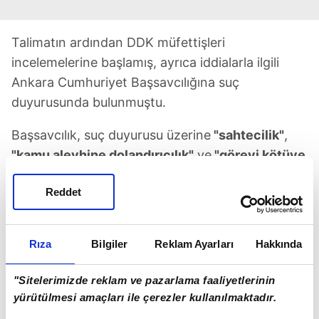
Talimatın ardından DDK müfettişleri
incelemelerine başlamış, ayrıca iddialarla ilgili
Ankara Cumhuriyet Başsavcılığına suç
duyurusunda bulunmuştu.
Başsavcılık, suç duyurusu üzerine
"sahtecilik"
,
"kamu aleyhine dolandırıcılık"
ve
"görevi kötüye
kullanma"
suçlarından soruşturma açmıştı.
Reddet
Rıza
Bilgiler
Reklam Ayarları
Hakkında
"Sitelerimizde reklam ve pazarlama faaliyetlerinin
yürütülmesi amaçları ile çerezler kullanılmaktadır.