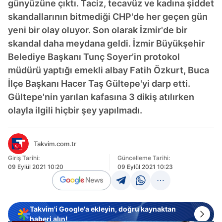
günyüzüne çıktı. Taciz, tecavüz ve kadına şiddet
skandallarının bitmediği CHP'de her geçen gün
yeni bir olay oluyor. Son olarak İzmir'de bir
skandal daha meydana geldi. İzmir Büyükşehir
Belediye Başkanı Tunç Soyer’in protokol
müdürü yaptığı emekli albay Fatih Özkurt, Buca
İlçe Başkanı Hacer Taş Gültepe'yi darp etti.
Gültepe'nin yarılan kafasına 3 dikiş atılırken
olayla ilgili hiçbir şey yapılmadı.
Takvim.com.tr
Giriş Tarihi:
Güncelleme Tarihi:
09 Eylül 2021 10:20
09 Eylül 2021 10:23
Takvim'i Google'a ekleyin, doğru kaynaktan
haberi alın!