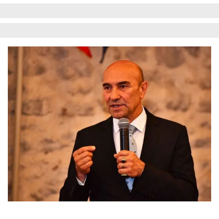
Çerezlere ilişkin tercihlerinizi aşağıda yer alan panel
vasıtasıyla belirleyebilirsiniz. Çerezlere ilişkin detaylı bilgi
için Ayarlar butonuna tıklayabilir,
Çerez Bilgilendirme
Metnimizi
ziyaret edebilirsiniz.
6698 sayılı Kişisel Verilerin Korunması Kanunu uyarınca
hazırlanmış Aydınlatma Metnimizi okumak ve sitemizde
ilgili mevzuata uygun olarak kullanılan çerezlerle ilgili bilgi
almak için lütfen
tıklayınız
.