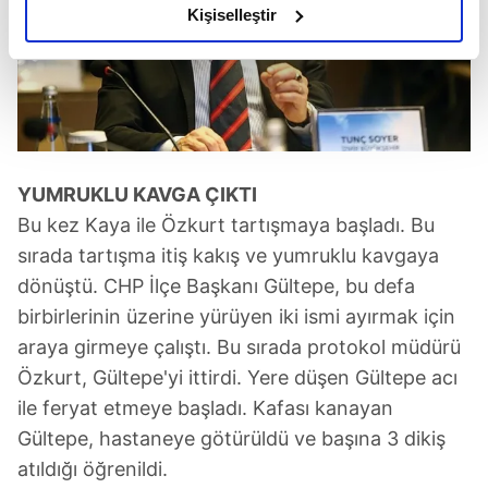
olduğunu ve sizlere en iyi içerikleri sunabilmek adına
Kişiselleştir
elimizden gelen çabayı gösterdiğimizi ve bu noktada,
reklamların maliyetlerimizi karşılamak noktasında tek gelir
kalemimiz olduğunu sizlere hatırlatmak isteriz.
Her halükârda, kullanıcılar, bu çerezlere izin vermedikleri
takdirde, kullanıcılara hedefli reklamlar
YUMRUKLU KAVGA ÇIKTI
gösterilmeyecektir."
Bu kez Kaya ile Özkurt tartışmaya başladı. Bu
Sizlere daha iyi bir hizmet sunabilmek için İnternet
sırada tartışma itiş kakış ve yumruklu kavgaya
Sitemizde kendimize ve üçüncü kişilere ait çerezler
dönüştü. CHP İlçe Başkanı Gültepe, bu defa
kullanılmaktadır. Bu çerezler vasıtasıyla çeşitli kişisel
birbirlerinin üzerine yürüyen iki ismi ayırmak için
verileriniz işlenmekte olup gerekli olan çerezler bilgi
araya girmeye çalıştı. Bu sırada protokol müdürü
toplumu hizmetlerinin sunulması amacıyla
Özkurt, Gültepe'yi ittirdi. Yere düşen Gültepe acı
kullanılmaktadır. Diğer çerezler, sitemizin daha işlevsel
kılınması ve kişiselleştirilmesi ve sizlere yönelik
ile feryat etmeye başladı. Kafası kanayan
reklam/pazarlama faaliyetlerinin yapılması, amaçlarıyla
Gültepe, hastaneye götürüldü ve başına 3 dikiş
sınırlı olarak açık rızanız dahilinde kullanılacaktır.
atıldığı öğrenildi.