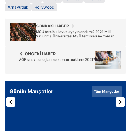
Arnavutluk
Hollywood
SONRAKİ HABER
MSÜ tercih kılavuzu yayınlandı mı? 2021 Milli
Savunma Üniversitesi MSÜ tercihleri ne zaman
yapılacak?
ÖNCEKİ HABER
AÖF sınav sonuçları ne zaman açıklanır 2021?
Günün Manşetleri
Tüm Manşetler