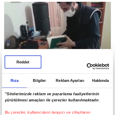
Reddet
Adalet Bakanlığı, Thodex'in kurucu ve yöneticisi
Fatih Faruk Özer'in kırmızı bültenle aranması ve
Rıza
Bilgiler
Reklam Ayarları
Hakkında
Arnavutluk'tan iadesi için işlem başlattı.
"Sitelerimizde reklam ve pazarlama faaliyetlerinin
yürütülmesi amaçları ile çerezler kullanılmaktadır.
Bu çerezler, kullanıcıların tarayıcı ve cihazlarını