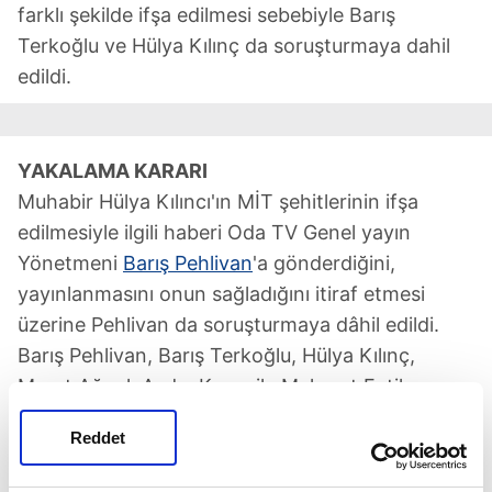
farklı şekilde ifşa edilmesi sebebiyle Barış
Terkoğlu ve Hülya Kılınç da soruşturmaya dahil
edildi.
YAKALAMA KARARI
Muhabir Hülya Kılıncı'ın MİT şehitlerinin ifşa
edilmesiyle ilgili haberi Oda TV Genel yayın
Yönetmeni
Barış Pehlivan
'a gönderdiğini,
yayınlanmasını onun sağladığını itiraf etmesi
üzerine Pehlivan da soruşturmaya dâhil edildi.
Barış Pehlivan, Barış Terkoğlu, Hülya Kılınç,
Murat Ağırel, Aydın Keser ile Mehmet Fatih
Çelik'in de ifadelerine başvuruldu. Terkoğlu,
Reddet
Pehlivan ve Kılınç tutuklanırken, diğer üç şüpheli
adli kontrol kararıyla serbest bırakıldı.