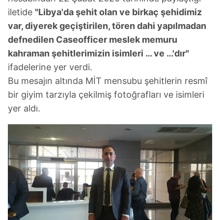
iletide
"Libya'da şehit olan ve birkaç şehidimiz
var, diyerek geçiştirilen, tören dahi yapılmadan
defnedilen Caseofficer meslek memuru
kahraman şehitlerimizin isimleri … ve …'dır"
ifadelerine yer verdi.
Bu mesajın altında MİT mensubu şehitlerin resmî
bir giyim tarzıyla çekilmiş fotoğrafları ve isimleri
yer aldı.