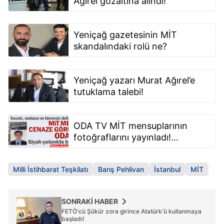
Ağırel gözaltına alındı!
hazırlanmış Aydınlatma Metnimizi okumak ve sitemizde
ilgili mevzuata uygun olarak kullanılan çerezlerle ilgili bilgi
almak için lütfen
tıklayınız
.
Yeniçağ gazetesinin MİT
skandalındaki rolü ne?
Yeniçağ yazarı Murat Ağırel’e
tutuklama talebi!
ODA TV MİT mensuplarının
fotoğraflarını yayınladı!
Uluslararası istihbarat örgütleri,
şehidin fotoğrafından
Milli İstihbarat Teşkilatı
Barış Pehlivan
İstanbul
MİT
arkadaşlarına ulaşacak!
SONRAKİ HABER
FETÖ'cü Şükür zora girince Atatürk'ü kullanmaya
başladı!