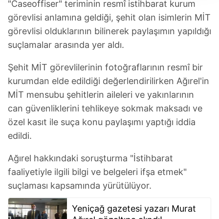
"Caseoffiser" teriminin resmî istihbarat kurum
takdirde, kullanıcılara hedefli reklamlar
görevlisi anlamına geldiği, şehit olan isimlerin MİT
gösterilmeyecektir."
görevlisi olduklarının bilinerek paylaşımın yapıldığı
Sizlere daha iyi bir hizmet sunabilmek için İnternet
suçlamalar arasında yer aldı.
Sitemizde kendimize ve üçüncü kişilere ait çerezler
kullanılmaktadır. Bu çerezler vasıtasıyla çeşitli kişisel
Şehit MİT görevlilerinin fotoğraflarının resmî bir
verileriniz işlenmekte olup gerekli olan çerezler bilgi
kurumdan elde edildiği değerlendirilirken Ağırel'in
toplumu hizmetlerinin sunulması amacıyla
MİT mensubu şehitlerin aileleri ve yakınlarının
kullanılmaktadır. Diğer çerezler, sitemizin daha işlevsel
can güvenliklerini tehlikeye sokmak maksadı ve
kılınması ve kişiselleştirilmesi ve sizlere yönelik
özel kasıt ile suça konu paylaşımı yaptığı iddia
reklam/pazarlama faaliyetlerinin yapılması, amaçlarıyla
sınırlı olarak açık rızanız dahilinde kullanılacaktır.
edildi.
Ağırel hakkındaki soruşturma "İstihbarat
Çerezlere ilişkin tercihlerinizi aşağıda yer alan panel
vasıtasıyla belirleyebilirsiniz. Çerezlere ilişkin detaylı bilgi
faaliyetiyle ilgili bilgi ve belgeleri ifşa etmek"
için Ayarlar butonuna tıklayabilir,
Çerez Bilgilendirme
suçlaması kapsamında yürütülüyor.
Metnimizi
ziyaret edebilirsiniz.
Yeniçağ gazetesi yazarı Murat
6698 sayılı Kişisel Verilerin Korunması Kanunu uyarınca