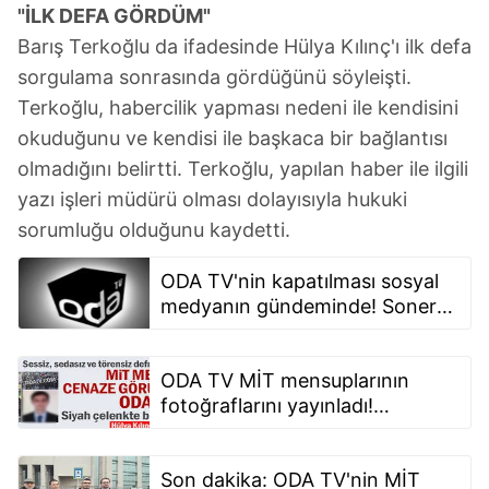
"İLK DEFA GÖRDÜM"
için Ayarlar butonuna tıklayabilir,
Çerez Bilgilendirme
Barış Terkoğlu da ifadesinde Hülya Kılınç'ı ilk defa
Metnimizi
ziyaret edebilirsiniz.
sorgulama sonrasında gördüğünü söyleişti.
6698 sayılı Kişisel Verilerin Korunması Kanunu uyarınca
Terkoğlu, habercilik yapması nedeni ile kendisini
hazırlanmış Aydınlatma Metnimizi okumak ve sitemizde
okuduğunu ve kendisi ile başkaca bir bağlantısı
ilgili mevzuata uygun olarak kullanılan çerezlerle ilgili bilgi
olmadığını belirtti. Terkoğlu, yapılan haber ile ilgili
almak için lütfen
tıklayınız
.
yazı işleri müdürü olması dolayısıyla hukuki
sorumluğu olduğunu kaydetti.
ODA TV'nin kapatılması sosyal
medyanın gündeminde! Soner
Yalçın'a neden dokunulmuyor?
ODA TV MİT mensuplarının
fotoğraflarını yayınladı!
Uluslararası istihbarat örgütleri,
şehidin fotoğrafından
Son dakika: ODA TV'nin MİT
arkadaşlarına ulaşacak!