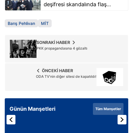
deşifresi skandalında flaş
gelişme! Barış Pehlivan ifade
vermek üzere adliyeye geldi
Barış Pehlivan
MİT
SONRAKİ HABER
PKK propagandasına 4 gözaltı
ÖNCEKİ HABER
ODA TV'nin diğer sitesi de kapatıldı!
Günün Manşetleri
Tüm Manşetler