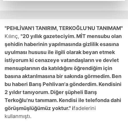
reklamların maliyetlerimizi karşılamak noktasında tek gelir
kalemimiz olduğunu sizlere hatırlatmak isteriz.
Her halükârda, kullanıcılar, bu çerezlere izin vermedikleri
"PEHLİVAN'I TANIRIM, TERKOĞLU'NU TANIMAM"
takdirde, kullanıcılara hedefli reklamlar
Kılınç,
"20 yıllık gazeteciyim. MİT mensubu olan
gösterilmeyecektir."
şehidin haberinin yapılmasında gizlilik esasına
Sizlere daha iyi bir hizmet sunabilmek için İnternet
uyulması hususu ile ilgili olarak beyan etmek
Sitemizde kendimize ve üçüncü kişilere ait çerezler
istiyorum ki cenazeye vatandaşların ve devlet
kullanılmaktadır. Bu çerezler vasıtasıyla çeşitli kişisel
mensuplarının da katıldığını öğrendiğim için
verileriniz işlenmekte olup gerekli olan çerezler bilgi
basına aktarılmasına bir sakında görmedim. Ben
toplumu hizmetlerinin sunulması amacıyla
bu haberi Barış Pehlivan'a gönderdim. Kendisini
kullanılmaktadır. Diğer çerezler, sitemizin daha işlevsel
2 yıldır tanıyorum. Diğer şüpheli Barış
kılınması ve kişiselleştirilmesi ve sizlere yönelik
reklam/pazarlama faaliyetlerinin yapılması, amaçlarıyla
Terkoğlu'nu tanımam. Kendisi ile telefonda dahi
sınırlı olarak açık rızanız dahilinde kullanılacaktır.
görüşmüşlüğümüz yoktur." i
fadelerini
kullanmıştı.
Çerezlere ilişkin tercihlerinizi aşağıda yer alan panel
vasıtasıyla belirleyebilirsiniz. Çerezlere ilişkin detaylı bilgi