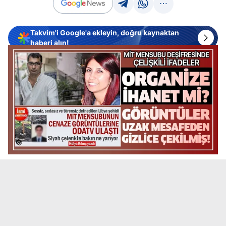
Takvim'i Google'a ekleyin, doğru kaynaktan
haberi alın!