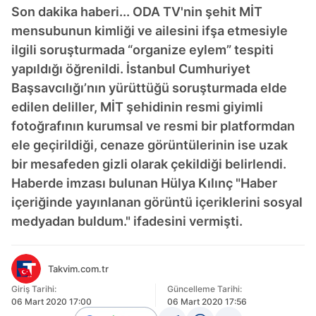
Son dakika haberi... ODA TV'nin şehit MİT
mensubunun kimliği ve ailesini ifşa etmesiyle
ilgili soruşturmada “organize eylem” tespiti
yapıldığı öğrenildi. İstanbul Cumhuriyet
Başsavcılığı’nın yürüttüğü soruşturmada elde
edilen deliller, MİT şehidinin resmi giyimli
fotoğrafının kurumsal ve resmi bir platformdan
ele geçirildiği, cenaze görüntülerinin ise uzak
bir mesafeden gizli olarak çekildiği belirlendi.
Haberde imzası bulunan Hülya Kılınç "Haber
içeriğinde yayınlanan görüntü içeriklerini sosyal
medyadan buldum." ifadesini vermişti.
Takvim.com.tr
Giriş Tarihi:
Güncelleme Tarihi:
06 Mart 2020 17:00
06 Mart 2020 17:56