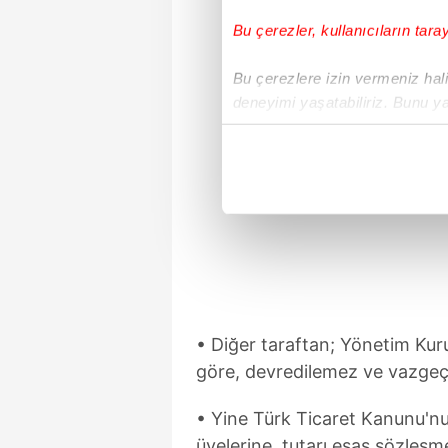
Bu çerezler, kullanıcıların tara
Bu çerezlere izin vermeniz halin
deneyimi yaşatabiliriz. Bunu y
içerikleri sunabilmek adına el
noktasında tek gelir kalemimiz 
Her halükârda, kullanıcılar, bu 
Sizlere daha iyi bir hizmet sun
çerezler vasıtasıyla çeşitli kiş
amacıyla kullanılmaktadır. Diğer
reklam/pazarlama faaliyetlerinin
• Diğer taraftan; Yönetim Kur
Çerezlere ilişkin tercihlerinizi 
göre, devredilemez ve vazgeçi
butonuna tıklayabilir,
Çerez Bi
• Yine Türk Ticaret Kanunu'n
6698 sayılı Kişisel Verilerin 
üyelerine, tutarı esas sözleşm