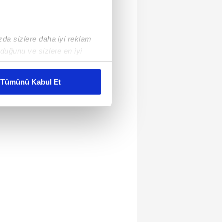
ızda sizlere daha iyi reklam
duğunu ve sizlere en iyi
liyetlerimizi karşılamak
Tümünü Kabul Et
ar gösterilmeyecektir."
çerezler kullanılmaktadır. Bu
u hizmetlerinin sunulması
i ve sizlere yönelik
nılacaktır.
kin detaylı bilgi için Ayarlar
ak ve sitemizde ilgili