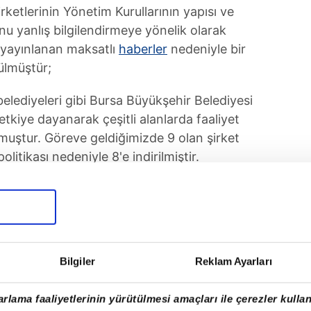
rketlerinin Yönetim Kurullarının yapısı ve
unu yanlış bilgilendirmeye yönelik olarak
 yayınlanan maksatlı
haberler
nedeniyle bir
ülmüştür;
belediyeleri gibi Bursa Büyükşehir Belediyesi
etkiye dayanarak çeşitli alanlarda faaliyet
muştur. Göreve geldiğimizde 9 olan şirket
olitikası nedeniyle 8'e indirilmiştir.
yısı azaltılmaya devam edilecektir.
bi şirket Yönetim Kurullarında, sadece Ak
unmamaktadır. Yönetim Kurullarında seçilmiş
yelerimiz, Büyükşehir Belediyesi
Bilgiler
Reklam Ayarları
 temsilcilerimiz, özel sektör temsilcilerimiz
msilcisi de yer almaktadır.
rlama faaliyetlerinin yürütülmesi amaçları ile çerezler kullan