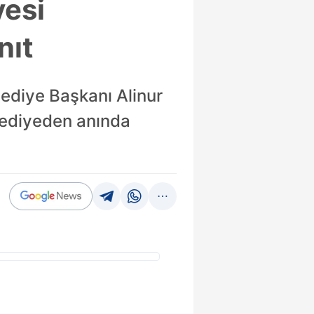
yesi
nıt
lediye Başkanı Alinur
elediyeden anında