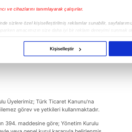
yıcı ve cihazlarını tanımlayarak çalışırlar.
de sizlere özel kişiselleştirilmiş reklamlar sunabilir, sayfalarım
aparken amacımızın size daha iyi bir reklam deneyimi sunmak ol
imizden gelen çabayı gösterdiğimizi ve bu noktada, reklamların ma
olduğunu sizlere hatırlatmak isteriz.
Kişiselleştir
çerezlere izin vermedikleri takdirde, kullanıcılara hedefli reklaml
abilmek için İnternet Sitemizde kendimize ve üçüncü kişilere ait 
isel verileriniz işlenmekte olup gerekli olan çerezler bilgi toplum
 çerezler, sitemizin daha işlevsel kılınması ve kişiselleştirilmes
 yapılması, amaçlarıyla sınırlı olarak açık rızanız dahilinde kulla
ulu Üyelerimiz; Türk Ticaret Kanunu'na
aşağıda yer alan panel vasıtasıyla belirleyebilirsiniz. Çerezlere iliş
lemez görev ve yetkileri kullanmaktadır.
lgilendirme Metnimizi
ziyaret edebilirsiniz.
un 394. maddesine göre; Yönetim Kurulu
Korunması Kanunu uyarınca hazırlanmış Aydınlatma Metnimizi okum
eyle veya genel kurul kararıyla belirlenmiş