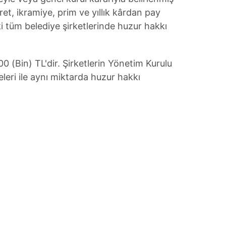
 çerezlerle ilgili bilgi almak için lütfen
tıklayınız
.
ret, ikramiye, prim ve yıllık kârdan pay
 tüm belediye şirketlerinde huzur hakkı
00 (Bin) TL'dir. Şirketlerin Yönetim Kurulu
leri ile aynı miktarda huzur hakkı