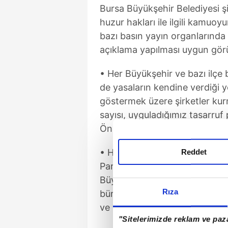
Bursa Büyükşehir Belediyesi şi
huzur hakları ile ilgili kamuoy
bazı basın yayın organlarında
açıklama yapılması uygun gör
• Her Büyükşehir ve bazı ilçe 
de yasaların kendine verdiği y
göstermek üzere şirketler kur
sayısı, uyguladığımız tasarruf p
Önümüzdeki günlerde şirket sa
• Haberlerde iddia edildiği gi
Reddet
Parti teşkilat mensupları bul
Büyükşehir Belediye Meclisi ü
Rıza
bürokratlarımız, meslek odaları
ve de CHP'li ilçe belediyesi te
"Sitelerimizde reklam ve paza