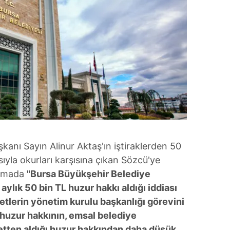
anı Sayın Alinur Aktaş'ın iştiraklerden 50
asıyla okurları karşısına çıkan Sözcü'ye
lamada
"Bursa Büyükşehir Belediye
aylık 50 bin TL huzur hakkı aldığı iddiası
ketlerin yönetim kurulu başkanlığı görevini
 huzur hakkının, emsal belediye
ketten aldığı huzur hakkından daha düşük