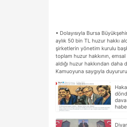
• Dolayısıyla Bursa Büyükşehir
aylık 50 bin TL huzur hakkı ald
şirketlerin yönetim kurulu başk
toplam huzur hakkının, emsal 
aldığı huzur hakkından daha d
Kamuoyuna saygıyla duyururu
Hakan
dönd
dava
haber
Diya