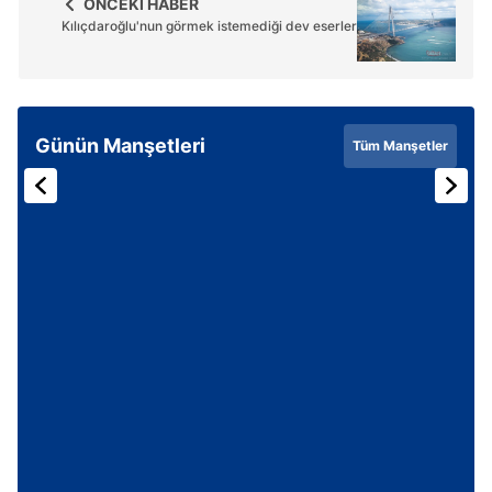
ÖNCEKİ HABER
ilgili mevzuata uygun olarak kullanılan çerezlerle ilgili bilgi
Kılıçdaroğlu'nun görmek istemediği dev eserler
almak için lütfen
tıklayınız
.
Günün Manşetleri
Tüm Manşetler