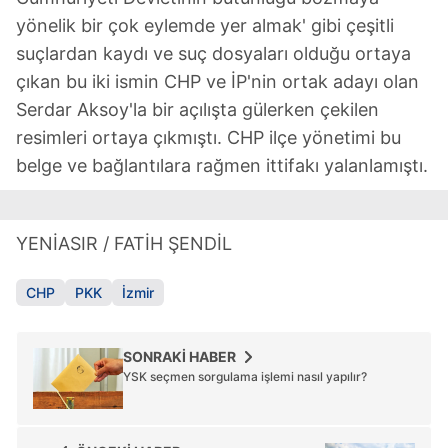
gösterilmeyecektir."
yönelik bir çok eylemde yer almak' gibi çeşitli
suçlardan kaydı ve suç dosyaları olduğu ortaya
Sizlere daha iyi bir hizmet sunabilmek için İnternet
çıkan bu iki ismin CHP ve İP'nin ortak adayı olan
Sitemizde kendimize ve üçüncü kişilere ait çerezler
kullanılmaktadır. Bu çerezler vasıtasıyla çeşitli kişisel
Serdar Aksoy'la bir açılışta gülerken çekilen
verileriniz işlenmekte olup gerekli olan çerezler bilgi
resimleri ortaya çıkmıştı. CHP ilçe yönetimi bu
toplumu hizmetlerinin sunulması amacıyla
belge ve bağlantılara rağmen ittifakı yalanlamıştı.
kullanılmaktadır. Diğer çerezler, sitemizin daha işlevsel
kılınması ve kişiselleştirilmesi ve sizlere yönelik
reklam/pazarlama faaliyetlerinin yapılması, amaçlarıyla
YENİASIR / FATİH ŞENDİL
sınırlı olarak açık rızanız dahilinde kullanılacaktır.
CHP
PKK
İzmir
Çerezlere ilişkin tercihlerinizi aşağıda yer alan panel
vasıtasıyla belirleyebilirsiniz. Çerezlere ilişkin detaylı bilgi
için Ayarlar butonuna tıklayabilir,
Çerez Bilgilendirme
SONRAKİ HABER
Metnimizi
ziyaret edebilirsiniz.
YSK seçmen sorgulama işlemi nasıl yapılır?
6698 sayılı Kişisel Verilerin Korunması Kanunu uyarınca
hazırlanmış Aydınlatma Metnimizi okumak ve sitemizde