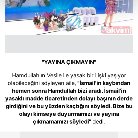
kalemimiz olduğunu sizlere hatırlatmak isteriz.
Her halükârda, kullanıcılar, bu çerezlere izin vermedikleri
takdirde, kullanıcılara hedefli reklamlar
gösterilmeyecektir."
Sizlere daha iyi bir hizmet sunabilmek için İnternet
Sitemizde kendimize ve üçüncü kişilere ait çerezler
"YAYINA ÇIKMAYIN"
kullanılmaktadır. Bu çerezler vasıtasıyla çeşitli kişisel
verileriniz işlenmekte olup gerekli olan çerezler bilgi
Hamdullah'ın Vesile ile yasak bir ilişki yaşıyor
toplumu hizmetlerinin sunulması amacıyla
olabileceğini söyleyen aile,
"İsmail'in kaybından
kullanılmaktadır. Diğer çerezler, sitemizin daha işlevsel
hemen sonra Hamdullah bizi aradı. İsmail'in
kılınması ve kişiselleştirilmesi ve sizlere yönelik
yasaklı madde ticaretinden dolayı başının derde
reklam/pazarlama faaliyetlerinin yapılması, amaçlarıyla
girdiğini ve bu yüzden kaçtığını söyledi. Bize bu
sınırlı olarak açık rızanız dahilinde kullanılacaktır.
olayı kimseye duyurmamızı ve yayına
çıkmamamızı söyledi"
dedi.
Çerezlere ilişkin tercihlerinizi aşağıda yer alan panel
vasıtasıyla belirleyebilirsiniz. Çerezlere ilişkin detaylı bilgi
için Ayarlar butonuna tıklayabilir,
Çerez Bilgilendirme