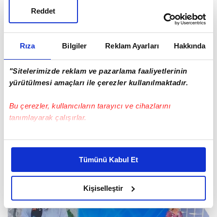
Reddet
Rıza
Bilgiler
Reklam Ayarları
Hakkında
"Sitelerimizde reklam ve pazarlama faaliyetlerinin
yürütülmesi amaçları ile çerezler kullanılmaktadır.
Bu çerezler, kullanıcıların tarayıcı ve cihazlarını
tanımlayarak çalışırlar.
Bu çerezlere izin vermeniz halinde sizlere özel
kişiselleştirilmiş reklamlar sunabilir, sayfalarımızda sizlere
Tümünü Kabul Et
daha iyi reklam deneyimi yaşatabiliriz. Bunu yaparken
amacımızın size daha iyi bir reklam deneyimi sunmak
olduğunu ve sizlere en iyi içerikleri sunabilmek adına
Kişiselleştir
elimizden gelen çabayı gösterdiğimizi ve bu noktada,
reklamların maliyetlerimizi karşılamak noktasında tek gelir