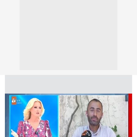
Metnimizi
ziyaret edebilirsiniz.
6698 sayılı Kişisel Verilerin Korunması Kanunu uyarınca
hazırlanmış Aydınlatma Metnimizi okumak ve sitemizde
ilgili mevzuata uygun olarak kullanılan çerezlerle ilgili bilgi
almak için lütfen
tıklayınız
.