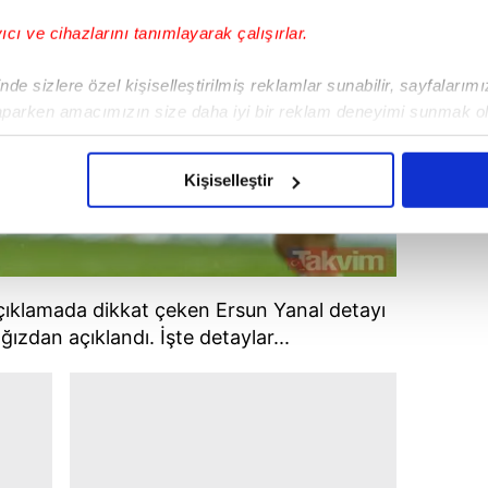
yıcı ve cihazlarını tanımlayarak çalışırlar.
de sizlere özel kişiselleştirilmiş reklamlar sunabilir, sayfalarım
aparken amacımızın size daha iyi bir reklam deneyimi sunmak ol
imizden gelen çabayı gösterdiğimizi ve bu noktada, reklamların ma
olduğunu sizlere hatırlatmak isteriz.
Kişiselleştir
çerezlere izin vermedikleri takdirde, kullanıcılara hedefli reklaml
abilmek için İnternet Sitemizde kendimize ve üçüncü kişilere ait 
isel verileriniz işlenmekte olup gerekli olan çerezler bilgi toplum
çıklamada dikkat çeken Ersun Yanal detayı
 çerezler, sitemizin daha işlevsel kılınması ve kişiselleştirilmes
ğızdan açıklandı. İşte detaylar...
 yapılması, amaçlarıyla sınırlı olarak açık rızanız dahilinde kulla
aşağıda yer alan panel vasıtasıyla belirleyebilirsiniz. Çerezlere iliş
lgilendirme Metnimizi
ziyaret edebilirsiniz.
Korunması Kanunu uyarınca hazırlanmış Aydınlatma Metnimizi okum