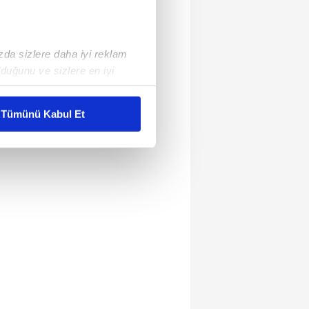
ızda sizlere daha iyi reklam
duğunu ve sizlere en iyi
liyetlerimizi karşılamak
Tümünü Kabul Et
ar gösterilmeyecektir."
çerezler kullanılmaktadır. Bu
u hizmetlerinin sunulması
i ve sizlere yönelik
nılacaktır.
kin detaylı bilgi için Ayarlar
ak ve sitemizde ilgili