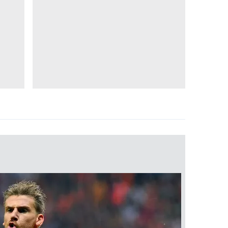
 çerezlerle ilgili bilgi almak için lütfen
tıklayınız
.