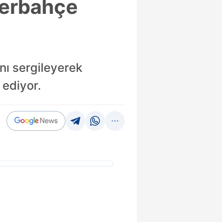
nerbahçe
ını sergileyerek
 ediyor.