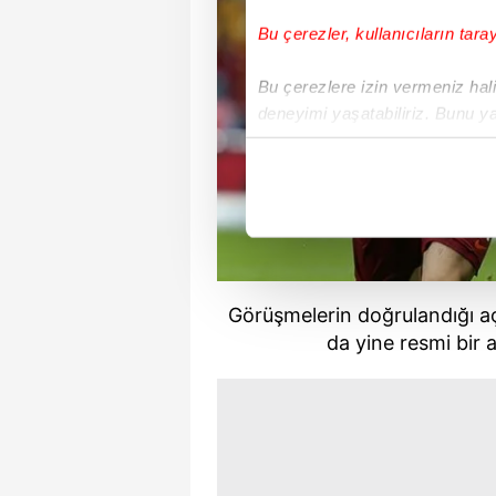
Bu çerezler, kullanıcıların tara
Bu çerezlere izin vermeniz halin
deneyimi yaşatabiliriz. Bunu y
içerikleri sunabilmek adına el
noktasında tek gelir kalemimiz 
Her halükârda, kullanıcılar, bu 
Sizlere daha iyi bir hizmet sun
çerezler vasıtasıyla çeşitli kiş
Görüşmelerin doğrulandığı a
amacıyla kullanılmaktadır. Diğer
da yine resmi bir a
reklam/pazarlama faaliyetlerinin
Çerezlere ilişkin tercihlerinizi 
butonuna tıklayabilir,
Çerez Bi
6698 sayılı Kişisel Verilerin 