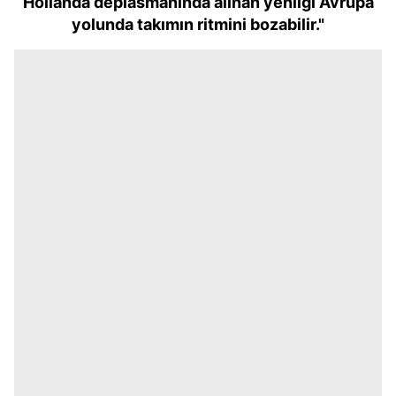
Hollanda
deplasmanında
alınan yenilgi
Avrupa
yolunda
takımın ritmini
bozabilir."