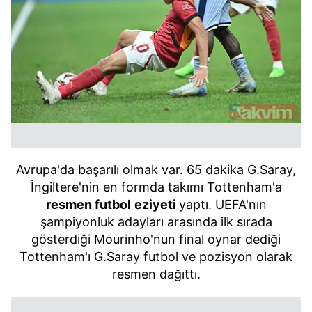
Avrupa'da başarılı olmak var. 65 dakika G.Saray,
İngiltere'nin en formda takımı Tottenham'a
resmen futbol
eziyeti
yaptı. UEFA'nın
şampiyonluk adayları arasında ilk sırada
gösterdiği Mourinho'nun final oynar dediği
Tottenham'ı G.Saray futbol ve pozisyon olarak
resmen dağıttı.