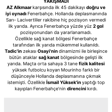
YAKIŞMADI
AZ Alkmaar
karşısında ilk 45 dakikayı
doğru ve
iyi oynadı
Fenerbahçe. Hollanda deplasmanında
Sarı- Lacivertliler rakibine hiç pozisyon vermedi
ilk yarıda. Ayrıca Fenerbahça yüzde yüz
2 gol
pozisyonundan da yararlanamadı.
Özellikle sağ kanat bölgesi Fenerbahçe
tarafından ilk yarıda mükemmel kullanıldı.
Tadic'in
zekası
Osayi'nin
dinamizmi ile birleşince
bütün ataklar
sağ ka
nat
bölgesinde gelişti ilk
yarıda. Maçta orta sahaya 3 tane
fizik
kalitesi
yüksek futbolcu koyan
Mourinho farklı bir
düşünceyle
Hollanda deplasmanına çıkmak
istemişti. Özellikle
İsmail
Yüksek'in
yaptığı top
kayıpları
Fenerbahçe'nin
direncini
kırdı.