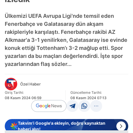
Ülkemizi UEFA Avrupa Ligi'nde temsil eden
Fenerbahçe ve Galatasaray dün akşam
rakipleriyle karşılaştı. Fenerbahçe rakibi AZ
Alkmaar'a 3-1 yenilirken, Galatasaray ise evinde
konuk ettiği Tottenham'ı 3-2 mağlup etti. Spor
yazarları da bu maçları değerlendirdi. İşte spor
yazarlarından flaş sözler...
Özel Haber
Giriş Tarihi:
Güncelleme Tarihi:
08 Kasım 2024 06:59
08 Kasım 2024 07:13
Takvim'i Google'a ekleyin, doğru kaynaktan
haberi alın!