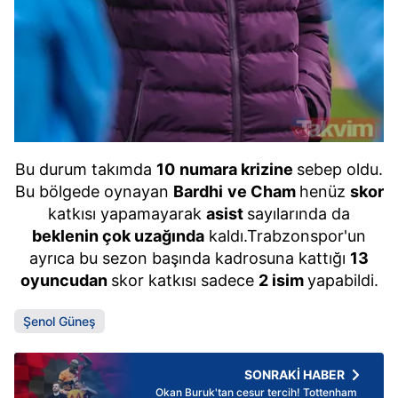
Bu durum takımda
10
numara krizine
sebep oldu.
Bu bölgede oynayan
Bardhi
ve Cham
henüz
skor
katkısı yapamayarak
asist
sayılarında da
beklenin çok uzağında
kaldı.Trabzonspor'un
ayrıca bu sezon başında kadrosuna kattığı
13
oyuncudan
skor katkısı sadece
2 isim
yapabildi.
Şenol Güneş
SONRAKİ HABER
Okan Buruk'tan cesur tercih! Tottenham