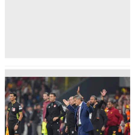
toplumu hizmetlerinin sunulması amacıyla
kullanılmaktadır. Diğer çerezler, sitemizin daha işlevsel
kılınması ve kişiselleştirilmesi ve sizlere yönelik
reklam/pazarlama faaliyetlerinin yapılması, amaçlarıyla
sınırlı olarak açık rızanız dahilinde kullanılacaktır.
Çerezlere ilişkin tercihlerinizi aşağıda yer alan panel
vasıtasıyla belirleyebilirsiniz. Çerezlere ilişkin detaylı bilgi
için Ayarlar butonuna tıklayabilir,
Çerez Bilgilendirme
Metnimizi
ziyaret edebilirsiniz.
6698 sayılı Kişisel Verilerin Korunması Kanunu uyarınca
hazırlanmış Aydınlatma Metnimizi okumak ve sitemizde
ilgili mevzuata uygun olarak kullanılan çerezlerle ilgili bilgi
almak için lütfen
tıklayınız
.