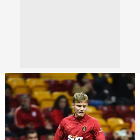
kullanılmaktadır. Bu çerezler vasıtasıyla çeşitli kişisel
verileriniz işlenmekte olup gerekli olan çerezler bilgi
toplumu hizmetlerinin sunulması amacıyla
kullanılmaktadır. Diğer çerezler, sitemizin daha işlevsel
kılınması ve kişiselleştirilmesi ve sizlere yönelik
reklam/pazarlama faaliyetlerinin yapılması, amaçlarıyla
sınırlı olarak açık rızanız dahilinde kullanılacaktır.
Çerezlere ilişkin tercihlerinizi aşağıda yer alan panel
vasıtasıyla belirleyebilirsiniz. Çerezlere ilişkin detaylı bilgi
için Ayarlar butonuna tıklayabilir,
Çerez Bilgilendirme
Metnimizi
ziyaret edebilirsiniz.
6698 sayılı Kişisel Verilerin Korunması Kanunu uyarınca
hazırlanmış Aydınlatma Metnimizi okumak ve sitemizde
ilgili mevzuata uygun olarak kullanılan çerezlerle ilgili bilgi
almak için lütfen
tıklayınız
.