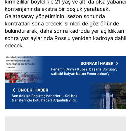
kırmızılılar böylelikle 21 yaş ve altı da olsa yabancı
kontenjanında ekstra bir boşluk yaratacak.
Galatasaray yönetiminin, sezon sonunda
kontratları sona erecek isimleri de göz önünde
bulundurarak, daha sonra kadroda yer açıldıktan
sonra yaz aylarında Ross'u yeniden kadroya dahil
edecek.
SONRAKİ HABER
Fener'in Dünya Kupası başarısı Avrupa’yı
salladı! İtalyan basını Fenerbahçe’yi
Inter’le kıyasladı
ÖNCEKİ HABER
Son dakika Beşiktaş haberleri... Sol bek
transferinde kötü haber! Arjantinli yıldız
Enzo Diaz'ın akıbeti belli oldu