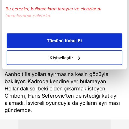
Bu çerezler, kullanıcıların tarayıcı ve cihazlarını
tanımlayarak çalışırlar.
Bu çerezlere izin vermeniz halinde sizlere özel
kişiselleştirilmiş reklamlar sunabilir, sayfalarımızda sizlere
Tümünü Kabul Et
daha iyi reklam deneyimi yaşatabiliriz. Bunu yaparken
amacımızın size daha iyi bir reklam deneyimi sunmak
SEFEROVİC DE YOLCU
olduğunu ve sizlere en iyi içerikleri sunabilmek adına
Kişiselleştir
elimizden gelen çabayı gösterdiğimizi ve bu noktada,
Sarı-kırmızılıların, devre arasında Patrick Van
reklamların maliyetlerimizi karşılamak noktasında tek gelir
Aanholt ile yolları ayırmasına kesin gözüyle
kalemimiz olduğunu sizlere hatırlatmak isteriz.
bakılıyor. Kadroda kendine yer bulamayan
Hollandalı sol beki elden çıkarmak isteyen
Her halükârda, kullanıcılar, bu çerezlere izin vermedikleri
Cimbom, Haris Seferovic'ten de istediği katkıyı
takdirde, kullanıcılara hedefli reklamlar
alamadı. İsviçreli oyuncuyla da yolların ayrılması
gösterilmeyecektir."
gündemde.
Sizlere daha iyi bir hizmet sunabilmek için İnternet
Sitemizde kendimize ve üçüncü kişilere ait çerezler