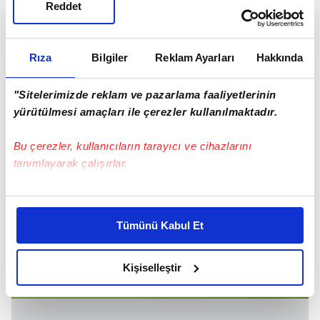
Reddet
malikanede spor, sinema ve bilardo salonları,
yüzme havuzu, 30 oda ve 500 metrekarelik
misafirhane bulunuyor.
Rıza
Bilgiler
Reklam Ayarları
Hakkında
"Sitelerimizde reklam ve pazarlama faaliyetlerinin
yürütülmesi amaçları ile çerezler kullanılmaktadır.
Bu çerezler, kullanıcıların tarayıcı ve cihazlarını
tanımlayarak çalışırlar.
Bu çerezlere izin vermeniz halinde sizlere özel
kişiselleştirilmiş reklamlar sunabilir, sayfalarımızda sizlere
Tümünü Kabul Et
daha iyi reklam deneyimi yaşatabiliriz. Bunu yaparken
amacımızın size daha iyi bir reklam deneyimi sunmak
olduğunu ve sizlere en iyi içerikleri sunabilmek adına
Kişiselleştir
elimizden gelen çabayı gösterdiğimizi ve bu noktada,
reklamların maliyetlerimizi karşılamak noktasında tek gelir
kalemimiz olduğunu sizlere hatırlatmak isteriz.