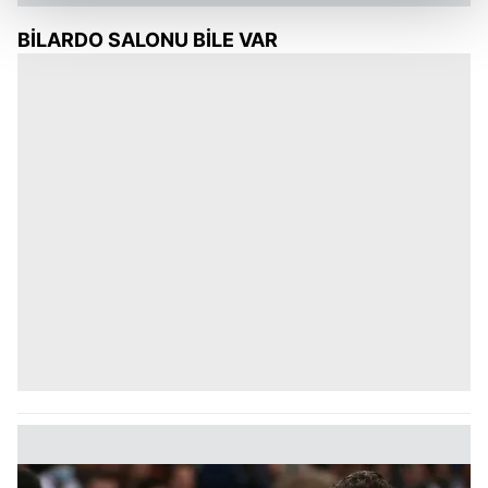
BİLARDO SALONU BİLE VAR
Her halükârda, kullanıcılar, bu çerezlere izin vermedikleri
takdirde, kullanıcılara hedefli reklamlar
gösterilmeyecektir."
Sizlere daha iyi bir hizmet sunabilmek için İnternet
Sitemizde kendimize ve üçüncü kişilere ait çerezler
kullanılmaktadır. Bu çerezler vasıtasıyla çeşitli kişisel
verileriniz işlenmekte olup gerekli olan çerezler bilgi
toplumu hizmetlerinin sunulması amacıyla
kullanılmaktadır. Diğer çerezler, sitemizin daha işlevsel
kılınması ve kişiselleştirilmesi ve sizlere yönelik
reklam/pazarlama faaliyetlerinin yapılması, amaçlarıyla
sınırlı olarak açık rızanız dahilinde kullanılacaktır.
Çerezlere ilişkin tercihlerinizi aşağıda yer alan panel
vasıtasıyla belirleyebilirsiniz. Çerezlere ilişkin detaylı bilgi
için Ayarlar butonuna tıklayabilir,
Çerez Bilgilendirme