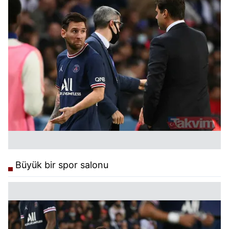
Metnimizi
ziyaret edebilirsiniz.
6698 sayılı Kişisel Verilerin Korunması Kanunu uyarınca
hazırlanmış Aydınlatma Metnimizi okumak ve sitemizde
ilgili mevzuata uygun olarak kullanılan çerezlerle ilgili bilgi
almak için lütfen
tıklayınız
.
Büyük bir spor salonu