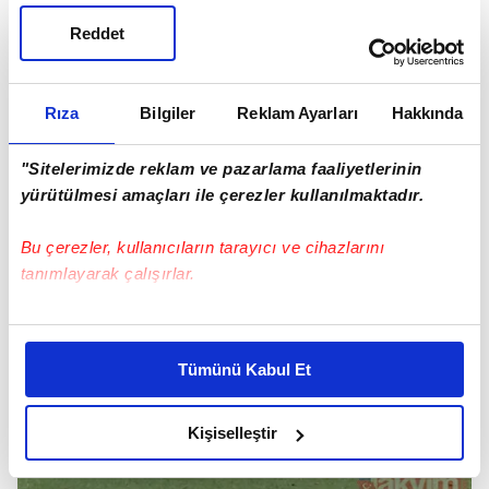
Reddet
Rıza
Bilgiler
Reklam Ayarları
Hakkında
"Sitelerimizde reklam ve pazarlama faaliyetlerinin
yürütülmesi amaçları ile çerezler kullanılmaktadır.
Bu çerezler, kullanıcıların tarayıcı ve cihazlarını
tanımlayarak çalışırlar.
Bu çerezlere izin vermeniz halinde sizlere özel
kişiselleştirilmiş reklamlar sunabilir, sayfalarımızda sizlere
Tümünü Kabul Et
daha iyi reklam deneyimi yaşatabiliriz. Bunu yaparken
amacımızın size daha iyi bir reklam deneyimi sunmak
olduğunu ve sizlere en iyi içerikleri sunabilmek adına
Kişiselleştir
elimizden gelen çabayı gösterdiğimizi ve bu noktada,
reklamların maliyetlerimizi karşılamak noktasında tek gelir