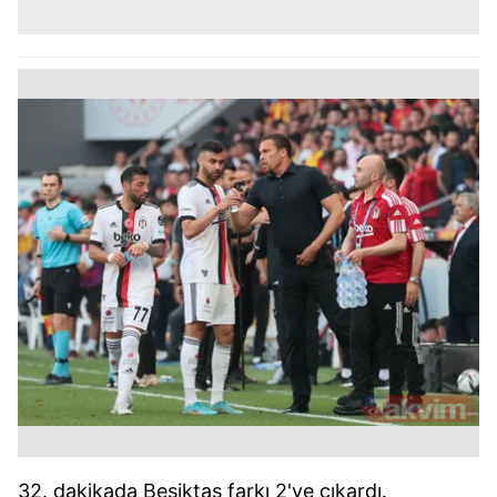
32. dakikada Beşiktaş farkı 2'ye çıkardı.