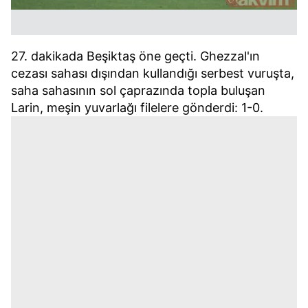
için Ayarlar butonuna tıklayabilir,
Çerez Bilgilendirme
Metnimizi
ziyaret edebilirsiniz.
6698 sayılı Kişisel Verilerin Korunması Kanunu uyarınca
27. dakikada Beşiktaş öne geçti. Ghezzal'ın
hazırlanmış Aydınlatma Metnimizi okumak ve sitemizde
cezası sahası dışından kullandığı serbest vuruşta,
ilgili mevzuata uygun olarak kullanılan çerezlerle ilgili bilgi
saha sahasının sol çaprazında topla buluşan
almak için lütfen
tıklayınız
.
Larin, meşin yuvarlağı filelere gönderdi: 1-0.