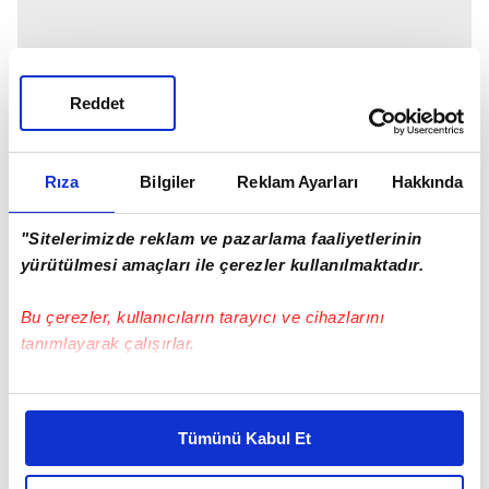
Reddet
Rıza
Bilgiler
Reklam Ayarları
Hakkında
"Sitelerimizde reklam ve pazarlama faaliyetlerinin
yürütülmesi amaçları ile çerezler kullanılmaktadır.
Bu çerezler, kullanıcıların tarayıcı ve cihazlarını
tanımlayarak çalışırlar.
Bu çerezlere izin vermeniz halinde sizlere özel
kişiselleştirilmiş reklamlar sunabilir, sayfalarımızda sizlere
Tümünü Kabul Et
daha iyi reklam deneyimi yaşatabiliriz. Bunu yaparken
amacımızın size daha iyi bir reklam deneyimi sunmak