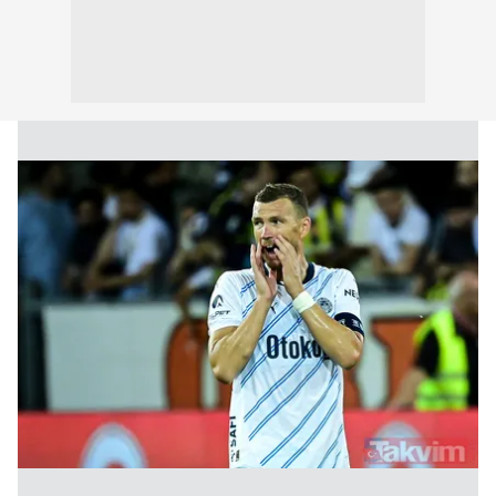
Çerezlere ilişkin tercihlerinizi aşağıda yer alan panel
vasıtasıyla belirleyebilirsiniz. Çerezlere ilişkin detaylı bilgi
için Ayarlar butonuna tıklayabilir,
Çerez Bilgilendirme
Metnimizi
ziyaret edebilirsiniz.
6698 sayılı Kişisel Verilerin Korunması Kanunu uyarınca
hazırlanmış Aydınlatma Metnimizi okumak ve sitemizde
ilgili mevzuata uygun olarak kullanılan çerezlerle ilgili bilgi
almak için lütfen
tıklayınız
.