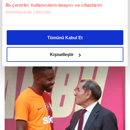
Bu çerezler, kullanıcıların tarayıcı ve cihazlarını
tanımlayarak çalışırlar.
Bu çerezlere izin vermeniz halinde sizlere özel
kişiselleştirilmiş reklamlar sunabilir, sayfalarımızda sizlere
Tümünü Kabul Et
daha iyi reklam deneyimi yaşatabiliriz. Bunu yaparken
amacımızın size daha iyi bir reklam deneyimi sunmak
olduğunu ve sizlere en iyi içerikleri sunabilmek adına
Kişiselleştir
elimizden gelen çabayı gösterdiğimizi ve bu noktada,
reklamların maliyetlerimizi karşılamak noktasında tek gelir
kalemimiz olduğunu sizlere hatırlatmak isteriz.
Her halükârda, kullanıcılar, bu çerezlere izin vermedikleri
takdirde, kullanıcılara hedefli reklamlar
gösterilmeyecektir."
Sizlere daha iyi bir hizmet sunabilmek için İnternet
Sitemizde kendimize ve üçüncü kişilere ait çerezler