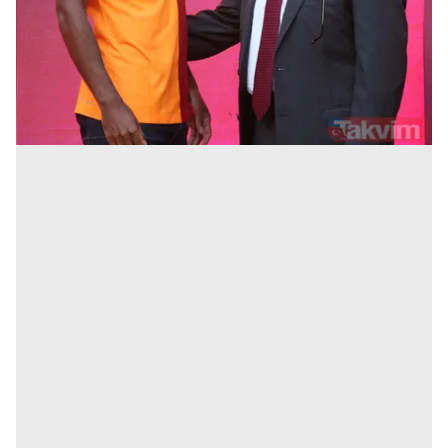
kullanılmaktadır. Bu çerezler vasıtasıyla çeşitli kişisel
verileriniz işlenmekte olup gerekli olan çerezler bilgi
toplumu hizmetlerinin sunulması amacıyla
kullanılmaktadır. Diğer çerezler, sitemizin daha işlevsel
kılınması ve kişiselleştirilmesi ve sizlere yönelik
reklam/pazarlama faaliyetlerinin yapılması, amaçlarıyla
sınırlı olarak açık rızanız dahilinde kullanılacaktır.
Çerezlere ilişkin tercihlerinizi aşağıda yer alan panel
vasıtasıyla belirleyebilirsiniz. Çerezlere ilişkin detaylı bilgi
için Ayarlar butonuna tıklayabilir,
Çerez Bilgilendirme
Metnimizi
ziyaret edebilirsiniz.
6698 sayılı Kişisel Verilerin Korunması Kanunu uyarınca
hazırlanmış Aydınlatma Metnimizi okumak ve sitemizde
ilgili mevzuata uygun olarak kullanılan çerezlerle ilgili bilgi
almak için lütfen
tıklayınız
.