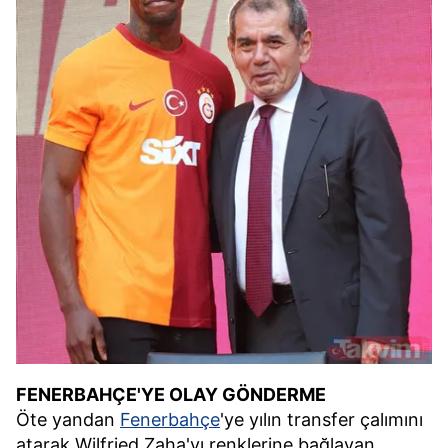
FENERBAHÇE'YE OLAY GÖNDERME
Öte yandan
Fenerbahçe
'ye yılın transfer çalımını
atarak Wilfried Zaha'yı renklerine bağlayan