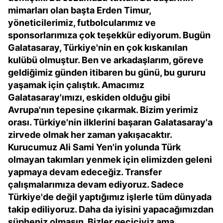
mimarları olan başta Erden Timur,
yöneticilerimiz, futbolcularımız ve
sponsorlarımıza çok teşekkür ediyorum. Bugün
Galatasaray, Türkiye'nin en çok kıskanılan
kulübü olmuştur. Ben ve arkadaşlarım, göreve
geldiğimiz günden itibaren bu günü, bu gururu
yaşamak için çalıştık. Amacımız
Galatasaray'ımızı, eskiden olduğu gibi
Avrupa'nın tepesine çıkarmak. Bizim yerimiz
orası. Türkiye'nin ilklerini başaran Galatasaray'a
zirvede olmak her zaman yakışacaktır.
Kurucumuz Ali Sami Yen'in yolunda Türk
olmayan takımları yenmek için elimizden geleni
yapmaya devam edeceğiz. Transfer
çalışmalarımıza devam ediyoruz. Sadece
Türkiye'de değil yaptığımız işlerle tüm dünyada
takip ediliyoruz. Daha da iyisini yapacağımızdan
şüpheniz olmasın. Bizler geçiciyiz ama