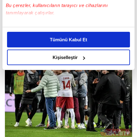
OKAN BURUK KIRMIZI KART GÖRDÜ
Bu çerezler, kullanıcıların tarayıcı ve cihazlarını
tanımlayarak çalışırlar.
Bu sırada olaya müdahale etmek isteyen Teknik
Direktör Okan Buruk'a hakem kırmızı kart
Bu çerezlere izin vermeniz halinde sizlere özel
gösterdi.
kişiselleştirilmiş reklamlar sunabilir, sayfalarımızda sizlere
Tümünü Kabul Et
daha iyi reklam deneyimi yaşatabiliriz. Bunu yaparken
amacımızın size daha iyi bir reklam deneyimi sunmak
olduğunu ve sizlere en iyi içerikleri sunabilmek adına
Kişiselleştir
elimizden gelen çabayı gösterdiğimizi ve bu noktada,
reklamların maliyetlerimizi karşılamak noktasında tek gelir
kalemimiz olduğunu sizlere hatırlatmak isteriz.
Her halükârda, kullanıcılar, bu çerezlere izin vermedikleri
takdirde, kullanıcılara hedefli reklamlar
gösterilmeyecektir."
Sizlere daha iyi bir hizmet sunabilmek için İnternet
Sitemizde kendimize ve üçüncü kişilere ait çerezler