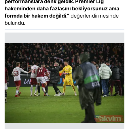
performanslara denk geldik. Premier Lig
hakeminden daha fazlasını bekliyorsunuz ama
formda bir hakem değildi."
değerlendirmesinde
bulundu.