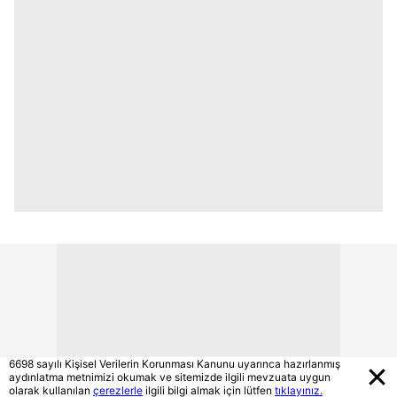
6698 sayılı Kişisel Verilerin Korunması Kanunu uyarınca hazırlanmış
aydınlatma metnimizi okumak ve sitemizde ilgili mevzuata uygun
olarak kullanılan
çerezlerle
ilgili bilgi almak için lütfen
tıklayınız.