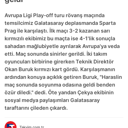
Avrupa Ligi Play-off turu rövanş maçında
temsilcimiz Galatasaray deplasmanda Sparta
Prag ile karşılaştı. İlk maçı 3-2 kazanan sarı
kırmızılı ekibimiz bu maçta ise 4-1'lik sonuçla
sahadan mağlubiyetle ayrılarak Avrupa'ya veda
etti. Maç sonunda sinirler gerildi. İki takım
oyuncuları birbirine girerken Teknik Direktör
Okan Buruk kırmızı kart gördü. Karşılaşmanın
ardından konuya açıklık getiren Buruk, "Haraslin
maç sonunda soyunma odasına geldi benden
özür diledi." dedi. Öte yandan Çekya ekibinin
sosyal medya paylaşımları Galatasaray
taraftarını çileden çıkardı.
Takvim.com.tr