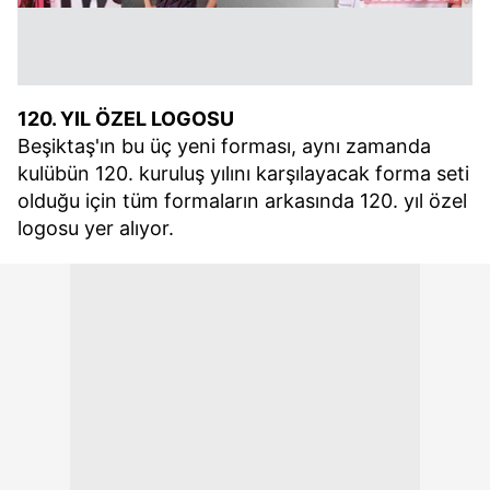
hazırlanmış Aydınlatma Metnimizi okumak ve sitemizde
ilgili mevzuata uygun olarak kullanılan çerezlerle ilgili bilgi
almak için lütfen
tıklayınız
.
120. YIL ÖZEL LOGOSU
Beşiktaş'ın bu üç yeni forması, aynı zamanda
kulübün 120. kuruluş yılını karşılayacak forma seti
olduğu için tüm formaların arkasında 120. yıl özel
logosu yer alıyor.