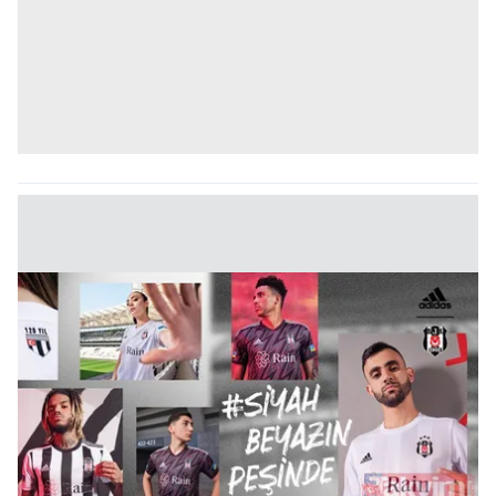
gösterilmeyecektir."
Sizlere daha iyi bir hizmet sunabilmek için İnternet
Sitemizde kendimize ve üçüncü kişilere ait çerezler
kullanılmaktadır. Bu çerezler vasıtasıyla çeşitli kişisel
verileriniz işlenmekte olup gerekli olan çerezler bilgi
toplumu hizmetlerinin sunulması amacıyla
kullanılmaktadır. Diğer çerezler, sitemizin daha işlevsel
kılınması ve kişiselleştirilmesi ve sizlere yönelik
reklam/pazarlama faaliyetlerinin yapılması, amaçlarıyla
sınırlı olarak açık rızanız dahilinde kullanılacaktır.
Çerezlere ilişkin tercihlerinizi aşağıda yer alan panel
vasıtasıyla belirleyebilirsiniz. Çerezlere ilişkin detaylı bilgi
için Ayarlar butonuna tıklayabilir,
Çerez Bilgilendirme
Metnimizi
ziyaret edebilirsiniz.
6698 sayılı Kişisel Verilerin Korunması Kanunu uyarınca