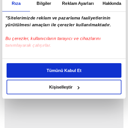
forma konseptine güzel bir örnek olarak yeni
Rıza
Bilgiler
Reklam Ayarları
Hakkında
sezonda yerini alıyor.
"Sitelerimizde reklam ve pazarlama faaliyetlerinin
yürütülmesi amaçları ile çerezler kullanılmaktadır.
Bu çerezler, kullanıcıların tarayıcı ve cihazlarını
tanımlayarak çalışırlar.
Bu çerezlere izin vermeniz halinde sizlere özel
kişiselleştirilmiş reklamlar sunabilir, sayfalarımızda sizlere
Tümünü Kabul Et
daha iyi reklam deneyimi yaşatabiliriz. Bunu yaparken
amacımızın size daha iyi bir reklam deneyimi sunmak
olduğunu ve sizlere en iyi içerikleri sunabilmek adına
Kişiselleştir
elimizden gelen çabayı gösterdiğimizi ve bu noktada,
reklamların maliyetlerimizi karşılamak noktasında tek gelir
kalemimiz olduğunu sizlere hatırlatmak isteriz.
Her halükârda, kullanıcılar, bu çerezlere izin vermedikleri
takdirde, kullanıcılara hedefli reklamlar