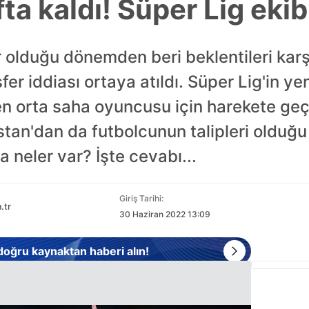
ta kaldı! Süper Lig ekibi 
r olduğu dönemden beri beklentileri ka
fer iddiası ortaya atıldı. Süper Lig'in yen
orta saha oyuncusu için harekete geçtiğ
an'dan da futbolcunun talipleri olduğu i
a neler var? İşte cevabı...
Giriş Tarihi:
.tr
30 Haziran 2022 13:09
 doğru kaynaktan haberi alın!