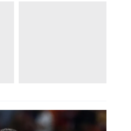
 çerezlerle ilgili bilgi almak için lütfen
tıklayınız
.