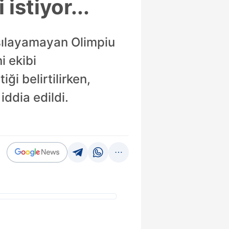
istiyor...
rşılayamayan Olimpiu
i ekibi
i belirtilirken,
ddia edildi.