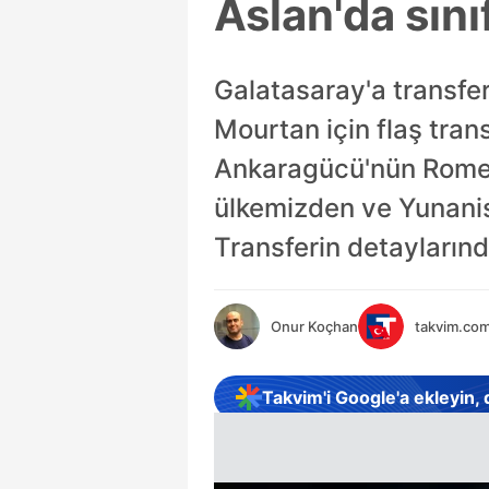
Aslan'da sınıf
Galatasaray'a transfe
Mourtan için flaş trans
Ankaragücü'nün Romen 
ülkemizden ve Yunanist
Transferin detaylarınd
Onur Koçhan
takvim.com
Takvim'i Google'a ekleyin,