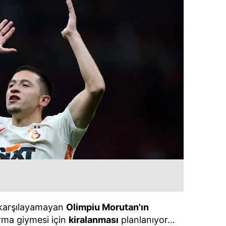
ri karşılayamayan
Olimpiu Morutan'ın
orma giymesi için
kiralanması
planlanıyor…