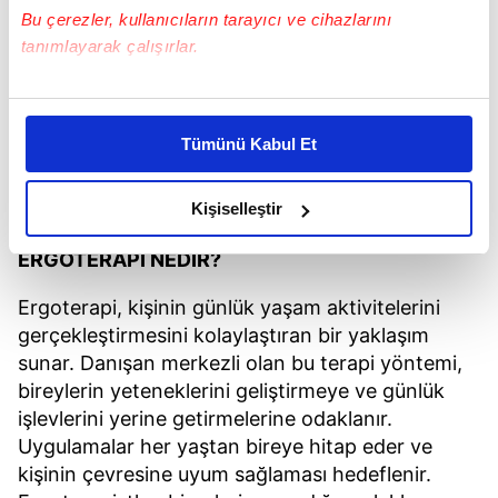
Bu çerezler, kullanıcıların tarayıcı ve cihazlarını
tanımlayarak çalışırlar.
Bu çerezlere izin vermeniz halinde sizlere özel
kişiselleştirilmiş reklamlar sunabilir, sayfalarımızda sizlere
Tümünü Kabul Et
daha iyi reklam deneyimi yaşatabiliriz. Bunu yaparken
amacımızın size daha iyi bir reklam deneyimi sunmak
olduğunu ve sizlere en iyi içerikleri sunabilmek adına
Kişiselleştir
elimizden gelen çabayı gösterdiğimizi ve bu noktada,
ERGOTERAPİ NEDİR?
reklamların maliyetlerimizi karşılamak noktasında tek gelir
kalemimiz olduğunu sizlere hatırlatmak isteriz.
Ergoterapi, kişinin günlük yaşam aktivitelerini
gerçekleştirmesini kolaylaştıran bir yaklaşım
Her halükârda, kullanıcılar, bu çerezlere izin vermedikleri
sunar. Danışan merkezli olan bu terapi yöntemi,
takdirde, kullanıcılara hedefli reklamlar
bireylerin yeteneklerini geliştirmeye ve günlük
gösterilmeyecektir."
işlevlerini yerine getirmelerine odaklanır.
Uygulamalar her yaştan bireye hitap eder ve
Sizlere daha iyi bir hizmet sunabilmek için İnternet
kişinin çevresine uyum sağlaması hedeflenir.
Sitemizde kendimize ve üçüncü kişilere ait çerezler