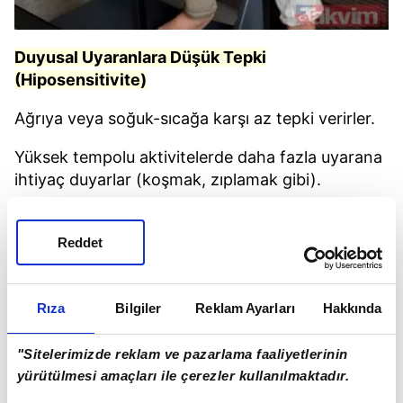
Duyusal Uyaranlara Düşük Tepki
(Hiposensitivite)
Ağrıya veya soğuk-sıcağa karşı az tepki verirler.
Yüksek tempolu aktivitelerde daha fazla uyarana
ihtiyaç duyarlar (koşmak, zıplamak gibi).
Sık sık kendilerini vurur veya eşyalarla sert temas
arayışı içerisine girerler.
Reddet
Rıza
Bilgiler
Reklam Ayarları
Hakkında
"Sitelerimizde reklam ve pazarlama faaliyetlerinin
yürütülmesi amaçları ile çerezler kullanılmaktadır.