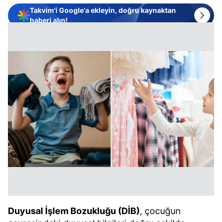
Takvim'i Google'a ekleyin, doğru kaynaktan
haberi alın!
Duyusal İşlem Bozukluğu (DİB)
, çocuğun