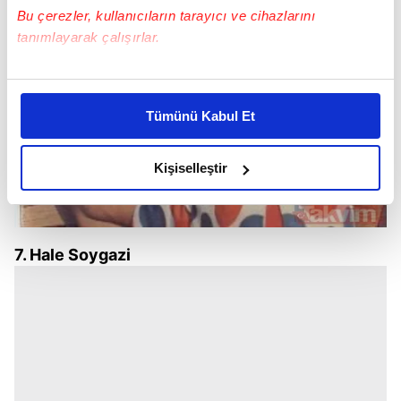
Bu çerezler, kullanıcıların tarayıcı ve cihazlarını
tanımlayarak çalışırlar.
Bu çerezlere izin vermeniz halinde sizlere özel
kişiselleştirilmiş reklamlar sunabilir, sayfalarımızda sizlere
Tümünü Kabul Et
daha iyi reklam deneyimi yaşatabiliriz. Bunu yaparken
amacımızın size daha iyi bir reklam deneyimi sunmak
olduğunu ve sizlere en iyi içerikleri sunabilmek adına
Kişiselleştir
elimizden gelen çabayı gösterdiğimizi ve bu noktada,
reklamların maliyetlerimizi karşılamak noktasında tek gelir
kalemimiz olduğunu sizlere hatırlatmak isteriz.
7. Hale Soygazi
Her halükârda, kullanıcılar, bu çerezlere izin vermedikleri
takdirde, kullanıcılara hedefli reklamlar
gösterilmeyecektir."
Sizlere daha iyi bir hizmet sunabilmek için İnternet
Sitemizde kendimize ve üçüncü kişilere ait çerezler