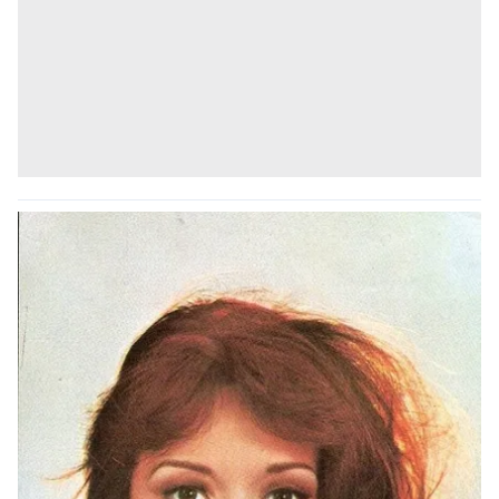
kullanılmaktadır. Bu çerezler vasıtasıyla çeşitli kişisel
verileriniz işlenmekte olup gerekli olan çerezler bilgi
toplumu hizmetlerinin sunulması amacıyla
kullanılmaktadır. Diğer çerezler, sitemizin daha işlevsel
kılınması ve kişiselleştirilmesi ve sizlere yönelik
reklam/pazarlama faaliyetlerinin yapılması, amaçlarıyla
sınırlı olarak açık rızanız dahilinde kullanılacaktır.
Çerezlere ilişkin tercihlerinizi aşağıda yer alan panel
vasıtasıyla belirleyebilirsiniz. Çerezlere ilişkin detaylı bilgi
için Ayarlar butonuna tıklayabilir,
Çerez Bilgilendirme
Metnimizi
ziyaret edebilirsiniz.
6698 sayılı Kişisel Verilerin Korunması Kanunu uyarınca
hazırlanmış Aydınlatma Metnimizi okumak ve sitemizde
ilgili mevzuata uygun olarak kullanılan çerezlerle ilgili bilgi
almak için lütfen
tıklayınız
.