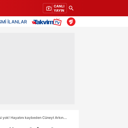
CANLI
YAYIN
SMİ İLANLAR
si yok! Hayatını kaybeden Cüneyt Arkın....