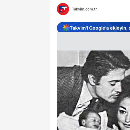
Takvim.com.tr
Takvim'i Google'a ekleyin,