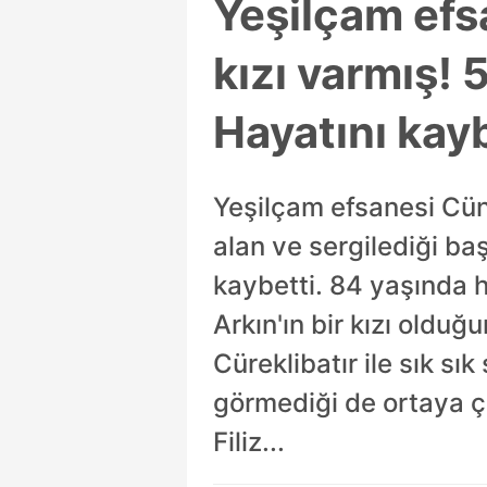
Yeşilçam efs
kızı varmış! 
Hayatını kay
Yeşilçam efsanesi Cüne
alan ve sergilediği ba
kaybetti. 84 yaşında 
Arkın'ın bir kızı oldu
Cüreklibatır ile sık sı
görmediği de ortaya çı
Filiz...