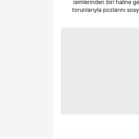
isimlerinden biri haline g
mevzuata uygun olarak kullanılan
torunlarıyla pozlarını so