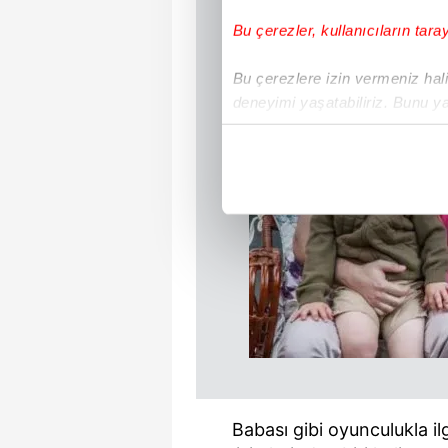
Bu çerezler, kullanıcıların tara
Bu çerezlere izin vermeniz halin
deneyimi yaşatabiliriz. Bunu y
içerikleri sunabilmek adına el
noktasında tek gelir kalemimiz 
Her halükârda, kullanıcılar, bu 
Sizlere daha iyi bir hizmet sun
çerezler vasıtasıyla çeşitli kiş
amacıyla kullanılmaktadır. Diğer
reklam/pazarlama faaliyetlerinin
Çerezlere ilişkin tercihlerinizi 
butonuna tıklayabilir,
Çerez Bi
Babası gibi oyunculukla il
6698 sayılı Kişisel Verilerin 