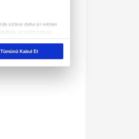
ızda sizlere daha iyi reklam
duğunu ve sizlere en iyi
liyetlerimizi karşılamak
Tümünü Kabul Et
ar gösterilmeyecektir."
çerezler kullanılmaktadır. Bu
u hizmetlerinin sunulması
i ve sizlere yönelik
nılacaktır.
kin detaylı bilgi için Ayarlar
ak ve sitemizde ilgili