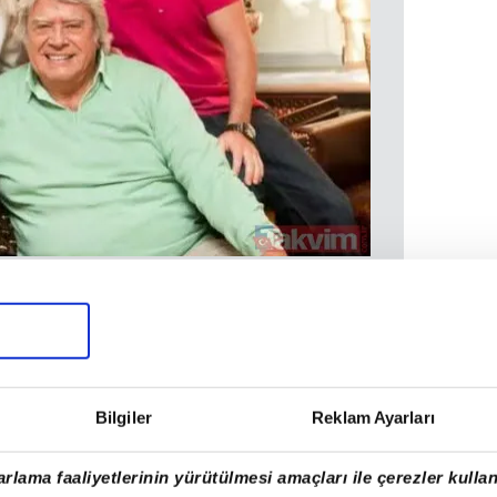
ile hayatını birleştiren Arkın'ın bu evlilikten
aan adında iki oğlu oldu.
Bilgiler
Reklam Ayarları
rlama faaliyetlerinin yürütülmesi amaçları ile çerezler kullan