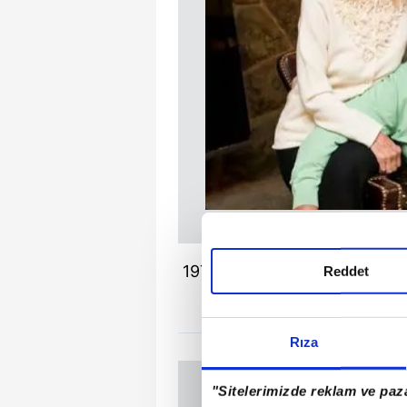
1972 yılında Betül Cüreklibatır 
Reddet
Murat ve K
Rıza
"Sitelerimizde reklam ve paza