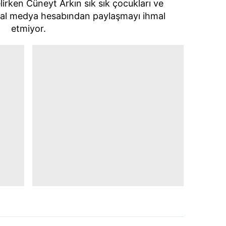
elirken Cüneyt Arkın sık sık çocukları ve
 çerezlerle ilgili bilgi almak için lütfen
tıklayınız
.
syal medya hesabından paylaşmayı ihmal
etmiyor.