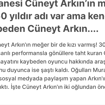
anesi Cüneyt Arkın’ın m
50 yıldır adı var ama ken
beden Cüneyt Arkın....
yt Arkın'ın meğer bir de kızı varmış! 30
şarılı performansla gönüllere taht kuran
hayatını kaybeden oyuncu hakkında ara
ğunu duyunca ise şaştı kaldı. Oğulları Mu
k sosyal medyada paylaşım yapan Arkın'ın 
ktı. İşte Cüneyt Arkın'ın iki oğlundan ö