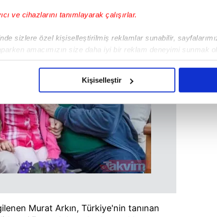
yıcı ve cihazlarını tanımlayarak çalışırlar.
de sizlere özel kişiselleştirilmiş reklamlar sunabilir, sayfalarım
aparken amacımızın size daha iyi bir reklam deneyimi sunmak ol
imizden gelen çabayı gösterdiğimizi ve bu noktada, reklamların ma
olduğunu sizlere hatırlatmak isteriz.
Kişiselleştir
çerezlere izin vermedikleri takdirde, kullanıcılara hedefli reklaml
abilmek için İnternet Sitemizde kendimize ve üçüncü kişilere ait 
isel verileriniz işlenmekte olup gerekli olan çerezler bilgi toplum
 çerezler, sitemizin daha işlevsel kılınması ve kişiselleştirilmes
 yapılması, amaçlarıyla sınırlı olarak açık rızanız dahilinde kulla
aşağıda yer alan panel vasıtasıyla belirleyebilirsiniz. Çerezlere iliş
lgilendirme Metnimizi
ziyaret edebilirsiniz.
gilenen Murat Arkın, Türkiye'nin tanınan
Korunması Kanunu uyarınca hazırlanmış Aydınlatma Metnimizi okum