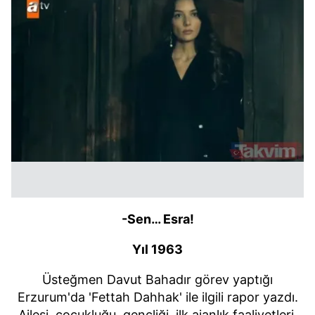
-Sen… Esra!
Yıl 1963
Üsteğmen Davut Bahadır görev yaptığı
Erzurum'da 'Fettah Dahhak' ile ilgili rapor yazdı.
Ailesi, çocukluğu, gençliği, ilk ajanlık faaliyetleri,