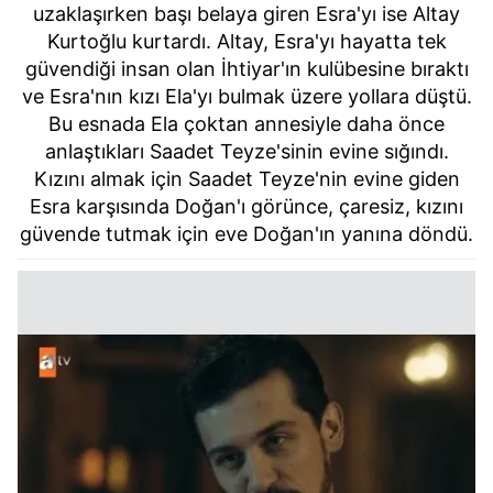
kullanılmaktadır. Bu çerezler vasıtasıyla çeşitli kişisel
uzaklaşırken başı belaya giren Esra'yı ise Altay
verileriniz işlenmekte olup gerekli olan çerezler bilgi
Kurtoğlu kurtardı. Altay, Esra'yı hayatta tek
toplumu hizmetlerinin sunulması amacıyla
güvendiği insan olan İhtiyar'ın kulübesine bıraktı
kullanılmaktadır. Diğer çerezler, sitemizin daha işlevsel
ve Esra'nın kızı Ela'yı bulmak üzere yollara düştü.
kılınması ve kişiselleştirilmesi ve sizlere yönelik
Bu esnada Ela çoktan annesiyle daha önce
reklam/pazarlama faaliyetlerinin yapılması, amaçlarıyla
anlaştıkları Saadet Teyze'sinin evine sığındı.
sınırlı olarak açık rızanız dahilinde kullanılacaktır.
Kızını almak için Saadet Teyze'nin evine giden
Esra karşısında Doğan'ı görünce, çaresiz, kızını
Çerezlere ilişkin tercihlerinizi aşağıda yer alan panel
güvende tutmak için eve Doğan'ın yanına döndü.
vasıtasıyla belirleyebilirsiniz. Çerezlere ilişkin detaylı bilgi
için Ayarlar butonuna tıklayabilir,
Çerez Bilgilendirme
Metnimizi
ziyaret edebilirsiniz.
6698 sayılı Kişisel Verilerin Korunması Kanunu uyarınca
hazırlanmış Aydınlatma Metnimizi okumak ve sitemizde
ilgili mevzuata uygun olarak kullanılan çerezlerle ilgili bilgi
almak için lütfen
tıklayınız
.