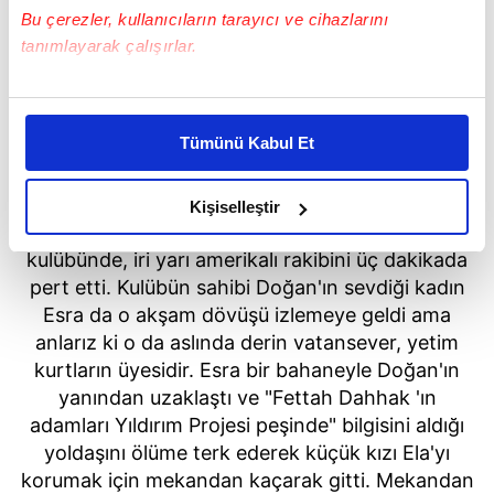
Bu çerezler, kullanıcıların tarayıcı ve cihazlarını
tanımlayarak çalışırlar.
Bu çerezlere izin vermeniz halinde sizlere özel
kişiselleştirilmiş reklamlar sunabilir, sayfalarımızda sizlere
Tümünü Kabul Et
daha iyi reklam deneyimi yaşatabiliriz. Bunu yaparken
amacımızın size daha iyi bir reklam deneyimi sunmak
Yıl 2022
olduğunu ve sizlere en iyi içerikleri sunabilmek adına
Kişiselleştir
Altay artık büyüdü ve yasadışı bir dövüş
elimizden gelen çabayı gösterdiğimizi ve bu noktada,
kulübünde, iri yarı amerikalı rakibini üç dakikada
reklamların maliyetlerimizi karşılamak noktasında tek gelir
kalemimiz olduğunu sizlere hatırlatmak isteriz.
pert etti. Kulübün sahibi Doğan'ın sevdiği kadın
Esra da o akşam dövüşü izlemeye geldi ama
Her halükârda, kullanıcılar, bu çerezlere izin vermedikleri
anlarız ki o da aslında derin vatansever, yetim
takdirde, kullanıcılara hedefli reklamlar
kurtların üyesidir. Esra bir bahaneyle Doğan'ın
gösterilmeyecektir."
yanından uzaklaştı ve "Fettah Dahhak 'ın
adamları Yıldırım Projesi peşinde" bilgisini aldığı
Sizlere daha iyi bir hizmet sunabilmek için İnternet
yoldaşını ölüme terk ederek küçük kızı Ela'yı
Sitemizde kendimize ve üçüncü kişilere ait çerezler
korumak için mekandan kaçarak gitti. Mekandan