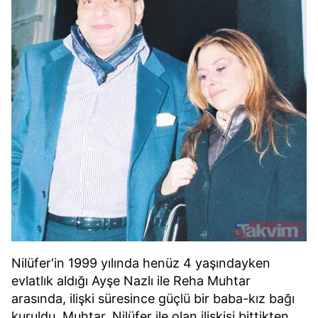
kullanılmaktadır. Bu çerezler vasıtasıyla çeşitli kişisel
verileriniz işlenmekte olup gerekli olan çerezler bilgi
toplumu hizmetlerinin sunulması amacıyla
kullanılmaktadır. Diğer çerezler, sitemizin daha işlevsel
kılınması ve kişiselleştirilmesi ve sizlere yönelik
reklam/pazarlama faaliyetlerinin yapılması, amaçlarıyla
sınırlı olarak açık rızanız dahilinde kullanılacaktır.
Çerezlere ilişkin tercihlerinizi aşağıda yer alan panel
vasıtasıyla belirleyebilirsiniz. Çerezlere ilişkin detaylı bilgi
için Ayarlar butonuna tıklayabilir,
Çerez Bilgilendirme
Metnimizi
ziyaret edebilirsiniz.
6698 sayılı Kişisel Verilerin Korunması Kanunu uyarınca
hazırlanmış Aydınlatma Metnimizi okumak ve sitemizde
ilgili mevzuata uygun olarak kullanılan çerezlerle ilgili bilgi
Nilüfer'in 1999 yılında henüz 4 yaşındayken
almak için lütfen
tıklayınız
.
evlatlık aldığı Ayşe Nazlı ile Reha Muhtar
arasında, ilişki süresince güçlü bir baba-kız bağı
kuruldu. Muhtar, Nilüfer ile olan ilişkisi bittikten