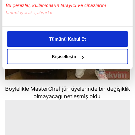
Bu çerezler, kullanıcıların tarayıcı ve cihazlarını
tanımlayarak çalışırlar.
Bu çerezlere izin vermeniz halinde sizlere özel
kişiselleştirilmiş reklamlar sunabilir, sayfalarımızda sizlere
Tümünü Kabul Et
daha iyi reklam deneyimi yaşatabiliriz. Bunu yaparken
amacımızın size daha iyi bir reklam deneyimi sunmak
olduğunu ve sizlere en iyi içerikleri sunabilmek adına
Kişiselleştir
elimizden gelen çabayı gösterdiğimizi ve bu noktada,
reklamların maliyetlerimizi karşılamak noktasında tek gelir
kalemimiz olduğunu sizlere hatırlatmak isteriz.
Böylelikle MasterChef jüri üyelerinde bir değişiklik
Her halükârda, kullanıcılar, bu çerezlere izin vermedikleri
olmayacağı netleşmiş oldu.
takdirde, kullanıcılara hedefli reklamlar
gösterilmeyecektir."
Sizlere daha iyi bir hizmet sunabilmek için İnternet
Sitemizde kendimize ve üçüncü kişilere ait çerezler