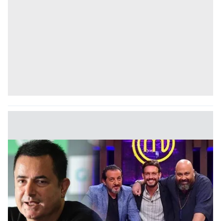
kullanılmaktadır. Bu çerezler vasıtasıyla çeşitli kişisel
verileriniz işlenmekte olup gerekli olan çerezler bilgi
toplumu hizmetlerinin sunulması amacıyla
kullanılmaktadır. Diğer çerezler, sitemizin daha işlevsel
kılınması ve kişiselleştirilmesi ve sizlere yönelik
reklam/pazarlama faaliyetlerinin yapılması, amaçlarıyla
sınırlı olarak açık rızanız dahilinde kullanılacaktır.
Çerezlere ilişkin tercihlerinizi aşağıda yer alan panel
vasıtasıyla belirleyebilirsiniz. Çerezlere ilişkin detaylı bilgi
için Ayarlar butonuna tıklayabilir,
Çerez Bilgilendirme
Metnimizi
ziyaret edebilirsiniz.
6698 sayılı Kişisel Verilerin Korunması Kanunu uyarınca
hazırlanmış Aydınlatma Metnimizi okumak ve sitemizde
ilgili mevzuata uygun olarak kullanılan çerezlerle ilgili bilgi
almak için lütfen
tıklayınız
.