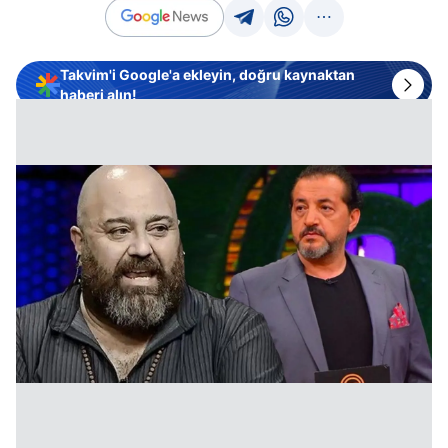
Takvim'i Google'a ekleyin, doğru kaynaktan
haberi alın!