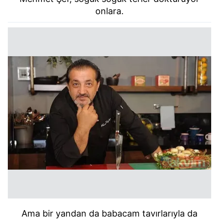
kullanılmaktadır. Bu çerezler vasıtasıyla çeşitli kişisel
onlara.
verileriniz işlenmekte olup gerekli olan çerezler bilgi
toplumu hizmetlerinin sunulması amacıyla
kullanılmaktadır. Diğer çerezler, sitemizin daha işlevsel
kılınması ve kişiselleştirilmesi ve sizlere yönelik
reklam/pazarlama faaliyetlerinin yapılması, amaçlarıyla
sınırlı olarak açık rızanız dahilinde kullanılacaktır.
Çerezlere ilişkin tercihlerinizi aşağıda yer alan panel
vasıtasıyla belirleyebilirsiniz. Çerezlere ilişkin detaylı bilgi
için Ayarlar butonuna tıklayabilir,
Çerez Bilgilendirme
Metnimizi
ziyaret edebilirsiniz.
6698 sayılı Kişisel Verilerin Korunması Kanunu uyarınca
hazırlanmış Aydınlatma Metnimizi okumak ve sitemizde
ilgili mevzuata uygun olarak kullanılan çerezlerle ilgili bilgi
almak için lütfen
tıklayınız
.
Ama bir yandan da babacam tavırlarıyla da