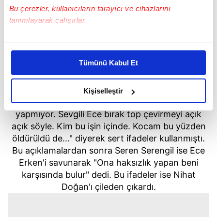
Bu çerezler, kullanıcıların tarayıcı ve cihazlarını
tanımlayarak çalışırlar.
Bu çerezlere izin vermeniz halinde sizlere özel
kişiselleştirilmiş reklamlar sunabilir, sayfalarımızda sizlere
Tümünü Kabul Et
daha iyi reklam deneyimi yaşatabiliriz. Bunu yaparken
Nihat Doğan Şafak Mahmutyazıcıoğlu'nun
amacımızın size daha iyi bir reklam deneyimi sunmak
öldürülmesine dair Ece Erken'i hedef almış ve
olduğunu ve sizlere en iyi içerikleri sunabilmek adına
Kişiselleştir
"Ece soru işaretleri oluşturup net açıklama
elimizden gelen çabayı gösterdiğimizi ve bu noktada,
yapmıyor. Sevgili Ece bırak top çevirmeyi açık
reklamların maliyetlerimizi karşılamak noktasında tek gelir
kalemimiz olduğunu sizlere hatırlatmak isteriz.
açık söyle. Kim bu işin içinde. Kocam bu yüzden
öldürüldü de..." diyerek sert ifadeler kullanmıştı.
Her halükârda, kullanıcılar, bu çerezlere izin vermedikleri
Bu açıklamalardan sonra Seren Serengil ise Ece
takdirde, kullanıcılara hedefli reklamlar
Erken'i savunarak "Ona haksızlık yapan beni
gösterilmeyecektir."
karşısında bulur" dedi. Bu ifadeler ise Nihat
Doğan'ı çileden çıkardı.
Sizlere daha iyi bir hizmet sunabilmek için İnternet
Sitemizde kendimize ve üçüncü kişilere ait çerezler