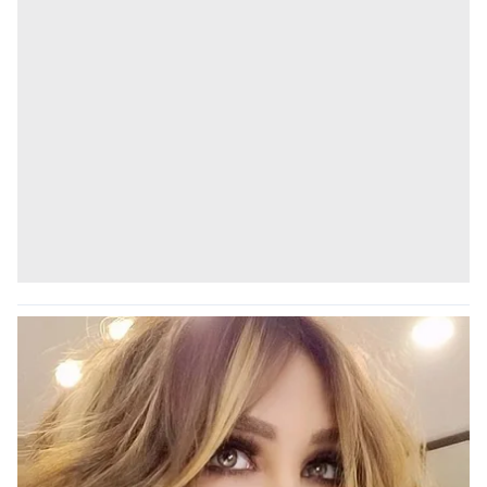
kullanılmaktadır. Bu çerezler vasıtasıyla çeşitli kişisel
verileriniz işlenmekte olup gerekli olan çerezler bilgi
toplumu hizmetlerinin sunulması amacıyla
kullanılmaktadır. Diğer çerezler, sitemizin daha işlevsel
kılınması ve kişiselleştirilmesi ve sizlere yönelik
reklam/pazarlama faaliyetlerinin yapılması, amaçlarıyla
sınırlı olarak açık rızanız dahilinde kullanılacaktır.
Çerezlere ilişkin tercihlerinizi aşağıda yer alan panel
vasıtasıyla belirleyebilirsiniz. Çerezlere ilişkin detaylı bilgi
için Ayarlar butonuna tıklayabilir,
Çerez Bilgilendirme
Metnimizi
ziyaret edebilirsiniz.
6698 sayılı Kişisel Verilerin Korunması Kanunu uyarınca
hazırlanmış Aydınlatma Metnimizi okumak ve sitemizde
ilgili mevzuata uygun olarak kullanılan çerezlerle ilgili bilgi
almak için lütfen
tıklayınız
.