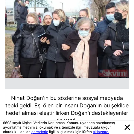
Nihat Doğan'ın bu sözlerine sosyal medyada
tepki geldi. Eşi ölen bir insanı Doğan'ın bu şekilde
hedef alması eleştirilirken Doğan'ı destekleyenler
de vardı.
6698 sayılı Kişisel Verilerin Korunması Kanunu uyarınca hazırlanmış
aydınlatma metnimizi okumak ve sitemizde ilgili mevzuata uygun
olarak kullanılan
çerezlerle
ilgili bilgi almak için lütfen
tıklayınız.