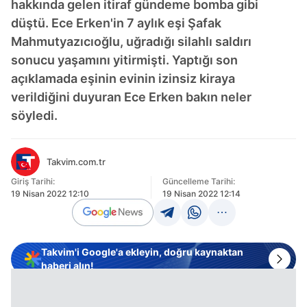
hakkında gelen itiraf gündeme bomba gibi
düştü. Ece Erken'in 7 aylık eşi Şafak
Mahmutyazıcıoğlu, uğradığı silahlı saldırı
sonucu yaşamını yitirmişti. Yaptığı son
açıklamada eşinin evinin izinsiz kiraya
verildiğini duyuran Ece Erken bakın neler
söyledi.
Takvim.com.tr
Giriş Tarihi:
Güncelleme Tarihi:
19 Nisan 2022 12:10
19 Nisan 2022 12:14
Takvim'i Google'a ekleyin, doğru kaynaktan
haberi alın!