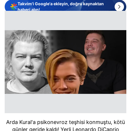
Takvim'i Google'a ekleyin, doğru kaynaktan
haberi alın!
Arda Kural'a psikonevroz teşhisi konmuştu, kötü
günler geride kaldı! Yerli Leonardo DiCaprio