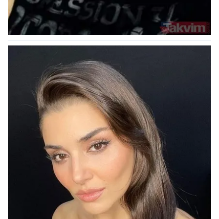
kullanılmaktadır. Bu çerezler vasıtasıyla çeşitli kişisel
verileriniz işlenmekte olup gerekli olan çerezler bilgi
toplumu hizmetlerinin sunulması amacıyla
kullanılmaktadır. Diğer çerezler, sitemizin daha işlevsel
kılınması ve kişiselleştirilmesi ve sizlere yönelik
reklam/pazarlama faaliyetlerinin yapılması, amaçlarıyla
sınırlı olarak açık rızanız dahilinde kullanılacaktır.
Çerezlere ilişkin tercihlerinizi aşağıda yer alan panel
vasıtasıyla belirleyebilirsiniz. Çerezlere ilişkin detaylı bilgi
için Ayarlar butonuna tıklayabilir,
Çerez Bilgilendirme
Metnimizi
ziyaret edebilirsiniz.
6698 sayılı Kişisel Verilerin Korunması Kanunu uyarınca
hazırlanmış Aydınlatma Metnimizi okumak ve sitemizde
ilgili mevzuata uygun olarak kullanılan çerezlerle ilgili bilgi
almak için lütfen
tıklayınız
.