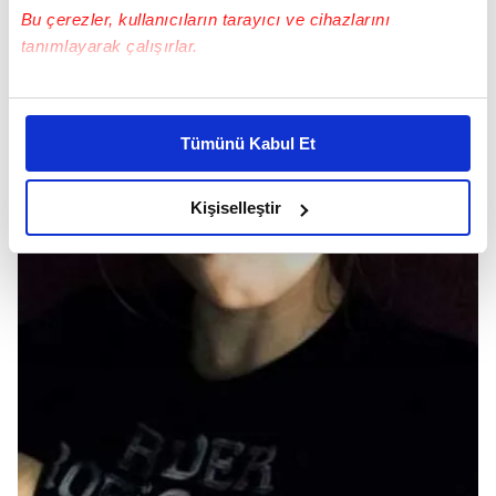
Bu çerezler, kullanıcıların tarayıcı ve cihazlarını
tanımlayarak çalışırlar.
Bu çerezlere izin vermeniz halinde sizlere özel
kişiselleştirilmiş reklamlar sunabilir, sayfalarımızda sizlere
Tümünü Kabul Et
daha iyi reklam deneyimi yaşatabiliriz. Bunu yaparken
amacımızın size daha iyi bir reklam deneyimi sunmak
olduğunu ve sizlere en iyi içerikleri sunabilmek adına
Kişiselleştir
elimizden gelen çabayı gösterdiğimizi ve bu noktada,
reklamların maliyetlerimizi karşılamak noktasında tek gelir
kalemimiz olduğunu sizlere hatırlatmak isteriz.
Her halükârda, kullanıcılar, bu çerezlere izin vermedikleri
takdirde, kullanıcılara hedefli reklamlar
gösterilmeyecektir."
Sizlere daha iyi bir hizmet sunabilmek için İnternet
Sitemizde kendimize ve üçüncü kişilere ait çerezler