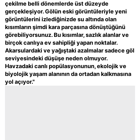
kullanılmaktadır. Bu çerezler vasıtasıyla çeşitli kişisel
çekilme belli dönemlerde üst düzeyde
verileriniz işlenmekte olup gerekli olan çerezler bilgi
gerçekleşiyor. Gölün eski görüntüleriyle yeni
toplumu hizmetlerinin sunulması amacıyla
görüntülerini izlediğinizde su altında olan
kullanılmaktadır. Diğer çerezler, sitemizin daha işlevsel
kısımların şimdi kara parçasına dönüştüğünü
kılınması ve kişiselleştirilmesi ve sizlere yönelik
görebiliyorsunuz. Bu kısımlar, sazlık alanlar ve
reklam/pazarlama faaliyetlerinin yapılması, amaçlarıyla
birçok canlıya ev sahipliği yapan noktalar.
sınırlı olarak açık rızanız dahilinde kullanılacaktır.
Akarsulardaki ve yağıştaki azalmalar sadece göl
seviyesindeki düşüşe neden olmuyor.
Çerezlere ilişkin tercihlerinizi aşağıda yer alan panel
Havzadaki canlı popülasyonunun, ekolojik ve
vasıtasıyla belirleyebilirsiniz. Çerezlere ilişkin detaylı bilgi
biyolojik yaşam alanının da ortadan kalkmasına
için Ayarlar butonuna tıklayabilir,
Çerez Bilgilendirme
yol açıyor."
Metnimizi
ziyaret edebilirsiniz.
6698 sayılı Kişisel Verilerin Korunması Kanunu uyarınca
hazırlanmış Aydınlatma Metnimizi okumak ve sitemizde
ilgili mevzuata uygun olarak kullanılan çerezlerle ilgili bilgi
almak için lütfen
tıklayınız
.