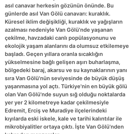
asıl canavar herkesin gözünün önünde. Bu
günlerde asıl Van Gölü canavarı: kuraklık.
Küresel iklim değişikliği, kuraklık ve yağışların
azalması nedeniyle Van Gölü'nde yaşanan
çekilme, havzadaki canlı popülasyonunu ve
ekolojik yaşam alanlarını da olumsuz etkilemeye
başladı. Geçen yıllara oranla sıcaklığın
yükselmesine bağlı gelişen aşırı buharlaşma,
bölgedeki baraj, akarsu ve su kaynaklarının yanı
sıra Van Gölü'nün seviyesinde de büyük düşüş
yaşanmasına yol açtı. Türkiye'nin en büyük gölü
olan Van Gölü'nde suyun sığ olduğu noktalarda
yer yer 2 kilometreye kadar çekilmesiyle
Edremit, Erciş ve Muradiye ilçelerindeki
kıyılarda eski iskele, kale ve tarihi kalıntılar ile
mikrobiyalitler ortaya çıktı. İşte Van Gölü'nden