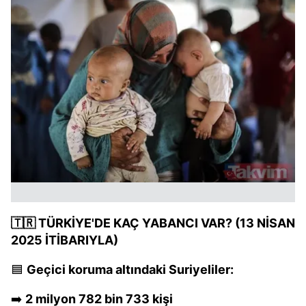
🇹🇷 TÜRKİYE'DE KAÇ YABANCI VAR? (13 NİSAN
2025 İTİBARIYLA)
🟦
Geçici koruma altındaki Suriyeliler:
➡️
2 milyon 782 bin 733 kişi