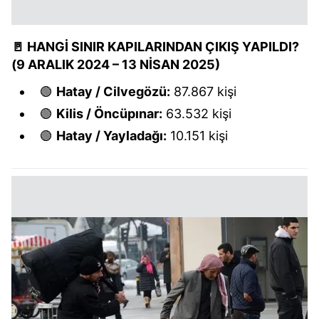
Çerezlere ilişkin tercihlerinizi aşağıda yer alan panel
vasıtasıyla belirleyebilirsiniz. Çerezlere ilişkin detaylı bilgi
🚪 HANGİ SINIR KAPILARINDAN ÇIKIŞ YAPILDI?
için Ayarlar butonuna tıklayabilir,
Çerez Bilgilendirme
(9 ARALIK 2024 – 13 NİSAN 2025)
Metnimizi
ziyaret edebilirsiniz.
🟢
Hatay / Cilvegözü:
87.867 kişi
🟢
Kilis / Öncüpınar:
63.532 kişi
6698 sayılı Kişisel Verilerin Korunması Kanunu uyarınca
hazırlanmış Aydınlatma Metnimizi okumak ve sitemizde
🟢
Hatay / Yayladağı:
10.151 kişi
ilgili mevzuata uygun olarak kullanılan çerezlerle ilgili bilgi
almak için lütfen
tıklayınız
.