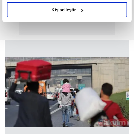
amacımızın size daha iyi bir reklam deneyimi sunmak
olduğunu ve sizlere en iyi içerikleri sunabilmek adına
Kişiselleştir
elimizden gelen çabayı gösterdiğimizi ve bu noktada,
reklamların maliyetlerimizi karşılamak noktasında tek gelir
kalemimiz olduğunu sizlere hatırlatmak isteriz.
Her halükârda, kullanıcılar, bu çerezlere izin vermedikleri
takdirde, kullanıcılara hedefli reklamlar
gösterilmeyecektir."
Sizlere daha iyi bir hizmet sunabilmek için İnternet
Sitemizde kendimize ve üçüncü kişilere ait çerezler
kullanılmaktadır. Bu çerezler vasıtasıyla çeşitli kişisel
verileriniz işlenmekte olup gerekli olan çerezler bilgi
toplumu hizmetlerinin sunulması amacıyla
kullanılmaktadır. Diğer çerezler, sitemizin daha işlevsel
kılınması ve kişiselleştirilmesi ve sizlere yönelik
reklam/pazarlama faaliyetlerinin yapılması, amaçlarıyla
sınırlı olarak açık rızanız dahilinde kullanılacaktır.