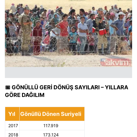
📅 GÖNÜLLÜ GERİ DÖNÜŞ SAYILARI – YILLARA
GÖRE DAĞILIM
Yıl
Gönüllü Dönen Suriyeli
2017
117.919
2018
173.124