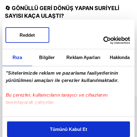
🔄 GÖNÜLLÜ GERİ DÖNÜŞ YAPAN SURİYELİ
SAYISI KAÇA ULAŞTI?
2017'den bu yana
gönüllü olarak ülkesine dönen
Reddet
Suriyeli sayısı: 915 bin 515
🔹 Sadece 2024 yılında dönen kişi sayısı:
163 bin
Rıza
Bilgiler
Reklam Ayarları
Hakkında
292
🔹 2025'in ilk 3.5 ayında (13 Nisan'a kadar):
136
"Sitelerimizde reklam ve pazarlama faaliyetlerinin
bin 545 kişi
yürütülmesi amaçları ile çerezler kullanılmaktadır.
Bu çerezler, kullanıcıların tarayıcı ve cihazlarını
tanımlayarak çalışırlar.
Bu çerezlere izin vermeniz halinde sizlere özel
kişiselleştirilmiş reklamlar sunabilir, sayfalarımızda sizlere
Tümünü Kabul Et
daha iyi reklam deneyimi yaşatabiliriz. Bunu yaparken