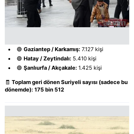
🟢
Gaziantep / Karkamış:
7.127 kişi
🟢
Hatay / Zeytindalı:
5.410 kişi
🟢
Şanlıurfa / Akçakale:
1.425 kişi
🧾
Toplam geri dönen Suriyeli sayısı (sadece bu
dönemde):
175 bin 512