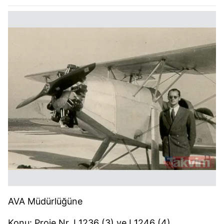
kullanılmaktadır. Bu çerezler vasıtasıyla çeşitli kişisel
verileriniz işlenmekte olup gerekli olan çerezler bilgi
toplumu hizmetlerinin sunulması amacıyla
kullanılmaktadır. Diğer çerezler, sitemizin daha işlevsel
kılınması ve kişiselleştirilmesi ve sizlere yönelik
reklam/pazarlama faaliyetlerinin yapılması, amaçlarıyla
sınırlı olarak açık rızanız dahilinde kullanılacaktır.
Çerezlere ilişkin tercihlerinizi aşağıda yer alan panel
vasıtasıyla belirleyebilirsiniz. Çerezlere ilişkin detaylı bilgi
için Ayarlar butonuna tıklayabilir,
Çerez Bilgilendirme
Metnimizi
ziyaret edebilirsiniz.
6698 sayılı Kişisel Verilerin Korunması Kanunu uyarınca
hazırlanmış Aydınlatma Metnimizi okumak ve sitemizde
ilgili mevzuata uygun olarak kullanılan çerezlerle ilgili bilgi
almak için lütfen
tıklayınız
.
AVA Müdürlüğüne
Konu: Proje Nr. I 1236 (3) ve I 1246 (4)