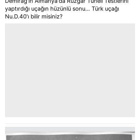
Demirağ'ın Almanya'da Rüzgâr Tüneli Testlerini
yaptırdığı uçağın hüzünlü sonu… Türk uçağı
Nu.D.40'ı bilir misiniz?