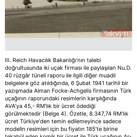
III. Reich Havacılık Bakanlığı'nın talebi
doğrultusunda iki uçak firması ile paylaşılan Nu.D.
40 rüzgâr tüneli raporu ile ilgili diğer muadil
belgelere göz atıldığında, 6 Şubat 1941 tarihli bir
yazışmada Alman Focke-Achgelis firmasının Türk
uçağının raporundaki resimlerin karşılığında
AVA'ya 45,- RM'lık bir ücret ödediği
görülmektedir (Belge 4). Özetle, 8.347,74 RM'lık
ücret Türkiye'den temin edilemeyince sadece
modelin resimleri için bu fiyatın 185'te birine
tekabül eden komik bir ücret ile Türk uçağının Ar-