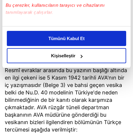
Bu çerezler, kullanıcıların tarayıcı ve cihazlarını
tanımlayarak çalışırlar.
Bu çerezlere izin vermeniz halinde sizlere özel
kişiselleştirilmiş reklamlar sunabilir, sayfalarımızda sizlere
Belge 2: Nu.D. 40 modelinin rüzgâr tüneli
Tümünü Kabul Et
daha iyi reklam deneyimi yaşatabiliriz. Bunu yaparken
raporundaki fotoğraflarından bazıları.
amacımızın size daha iyi bir reklam deneyimi sunmak
olduğunu ve sizlere en iyi içerikleri sunabilmek adına
Kişiselleştir
(DLR - Göttingen Arşivi, AK-3472)
elimizden gelen çabayı gösterdiğimizi ve bu noktada,
reklamların maliyetlerimizi karşılamak noktasında tek gelir
Resmî evraklar arasında bu yazının başlığı altında
kalemimiz olduğunu sizlere hatırlatmak isteriz.
en ilgi çekeni ise 5 Kasım 1942 tarihli AVA'nın bir
iç yazışmasıdır (Belge 3) ve bahsi geçen vesika
Her halükârda, kullanıcılar, bu çerezlere izin vermedikleri
belki de Nu.D. 40 modelinin Türkiye'de neden
takdirde, kullanıcılara hedefli reklamlar
bilinmediğinin de bir kanıtı olarak karşımıza
gösterilmeyecektir."
çıkmaktadır. AVA rüzgâr tüneli departman
başkanının AVA müdürüne gönderdiği bu
Sizlere daha iyi bir hizmet sunabilmek için İnternet
vesikanın bizleri ilgilendiren bölümünün Türkçe
Sitemizde kendimize ve üçüncü kişilere ait çerezler
tercümesi aşağıda verilmiştir: