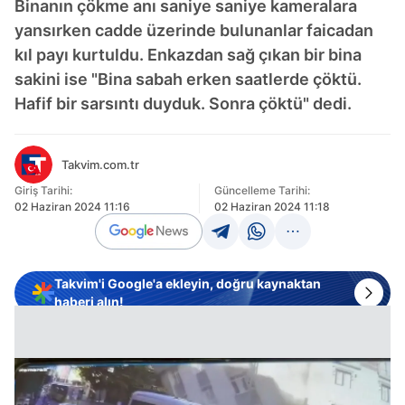
Binanın çökme anı saniye saniye kameralara
yansırken cadde üzerinde bulunanlar faicadan
kıl payı kurtuldu. Enkazdan sağ çıkan bir bina
sakini ise "Bina sabah erken saatlerde çöktü.
Hafif bir sarsıntı duyduk. Sonra çöktü" dedi.
Takvim.com.tr
Giriş Tarihi:
Güncelleme Tarihi:
02 Haziran 2024 11:16
02 Haziran 2024 11:18
Takvim'i Google'a ekleyin, doğru kaynaktan
haberi alın!