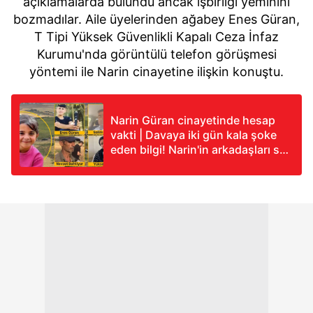
açıklamalarda bulundu ancak işbirliği yeminini
bozmadılar. Aile üyelerinden ağabey Enes Güran,
T Tipi Yüksek Güvenlikli Kapalı Ceza İnfaz
Kurumu'nda görüntülü telefon görüşmesi
yöntemi ile Narin cinayetine ilişkin konuştu.
Narin Güran cinayetinde hesap
vakti | Davaya iki gün kala şoke
eden bilgi! Narin'in arkadaşları son
anlarını anlattı! Salim Güran için
bir dizi önlem