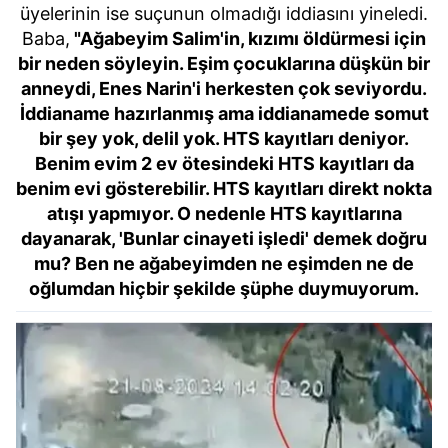
verileriniz işlenmekte olup gerekli olan çerezler bilgi
üyelerinin ise suçunun olmadığı iddiasını yineledi.
toplumu hizmetlerinin sunulması amacıyla
Baba,
"Ağabeyim Salim'in, kızımı öldürmesi için
kullanılmaktadır. Diğer çerezler, sitemizin daha işlevsel
bir neden söyleyin. Eşim çocuklarına düşkün bir
kılınması ve kişiselleştirilmesi ve sizlere yönelik
anneydi, Enes Narin'i herkesten çok seviyordu.
reklam/pazarlama faaliyetlerinin yapılması, amaçlarıyla
İddianame hazırlanmış ama iddianamede somut
sınırlı olarak açık rızanız dahilinde kullanılacaktır.
bir şey yok, delil yok. HTS kayıtları deniyor.
Benim evim 2 ev ötesindeki HTS kayıtları da
Çerezlere ilişkin tercihlerinizi aşağıda yer alan panel
benim evi gösterebilir. HTS kayıtları direkt nokta
vasıtasıyla belirleyebilirsiniz. Çerezlere ilişkin detaylı bilgi
atışı yapmıyor. O nedenle HTS kayıtlarına
için Ayarlar butonuna tıklayabilir,
Çerez Bilgilendirme
dayanarak, 'Bunlar cinayeti işledi' demek doğru
Metnimizi
ziyaret edebilirsiniz.
mu? Ben ne ağabeyimden ne eşimden ne de
oğlumdan hiçbir şekilde şüphe duymuyorum.
6698 sayılı Kişisel Verilerin Korunması Kanunu uyarınca
hazırlanmış Aydınlatma Metnimizi okumak ve sitemizde
ilgili mevzuata uygun olarak kullanılan çerezlerle ilgili bilgi
almak için lütfen
tıklayınız
.