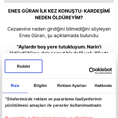
ENES GÜRAN İLK KEZ KONUŞTU: KARDEŞİMİ
NEDEN ÖLDÜREYİM?
Cezaevine neden girdiğini bilmediğini söyleyen
Enes Güran, şu açıklamada bulundu:
"Aylardır boş yere tutukluyum. Narin'i
öldürdüğüme dair somut bir delil yok. Köyde
kardeşimin ölümüyle ilgili herkes farklı bir saat
söylediği için tutukluyum. Biri şu saatte
Reddet
çeşmenin orada gördüm, diğeri başka yerde
gördüm diyor. Allah aşkına kim kardeşine zarar
Rıza
Bilgiler
Reklam Ayarları
Hakkında
verir. Benim bir tane kız kardeşim vardı. Ona
niye zarar vereyim, neden öldüreyim. Öldürmem
için bir neden söyleyin. Duruşmada da
"Sitelerimizde reklam ve pazarlama faaliyetlerinin
yürütülmesi amaçları ile çerezler kullanılmaktadır.
söyleyeceklerim bunlar olacak."
Bu çerezler, kullanıcıların tarayıcı ve cihazlarını