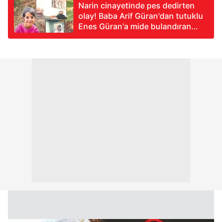
Narin cinayetinde pes dedirten
olay! Baba Arif Güran'dan tutuklu
Enes Güran'a mide bulandıran
nasihat: Kendini dik yap, dik tut