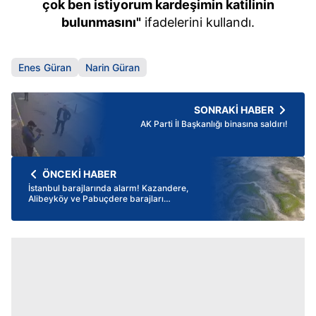
çok ben istiyorum kardeşimin katilinin
bulunmasını"
ifadelerini kullandı.
Enes Güran
Narin Güran
SONRAKİ HABER
AK Parti İl Başkanlığı binasına saldırı!
ÖNCEKİ HABER
İstanbul barajlarında alarm! Kazandere,
Alibeyköy ve Pabuçdere barajları
kuruyor | İstanbul barajlarında son
durum ne?