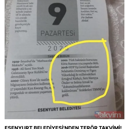
ESENYURT BELEDİYESİ'NDEN TERÖR TAKVİMİ!