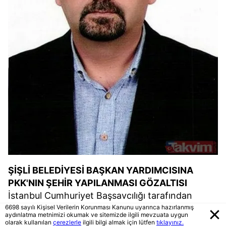
ŞİŞLİ BELEDİYESİ BAŞKAN YARDIMCISINA
PKK'NIN ŞEHİR YAPILANMASI GÖZALTISI
İstanbul Cumhuriyet Başsavcılığı tarafından
yürütülen soruşturmada gözaltına alınan Şişli
6698 sayılı Kişisel Verilerin Korunması Kanunu uyarınca hazırlanmış
aydınlatma metnimizi okumak ve sitemizde ilgili mevzuata uygun
Belediye Başkan Yardımcısı Cihan Yavuz'un terör
olarak kullanılan
çerezlerle
ilgili bilgi almak için lütfen
tıklayınız.