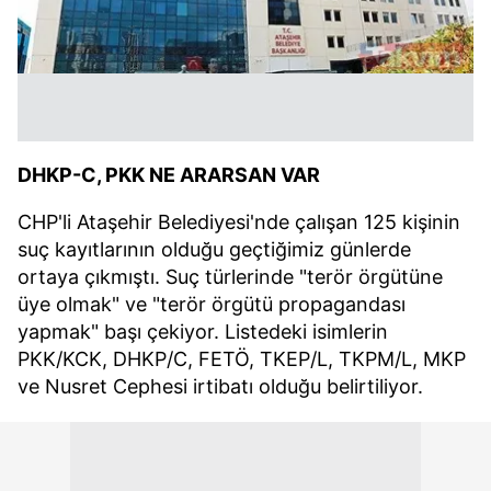
DHKP-C, PKK NE ARARSAN VAR
CHP'li Ataşehir Belediyesi'nde çalışan 125 kişinin
suç kayıtlarının olduğu geçtiğimiz günlerde
ortaya çıkmıştı. Suç türlerinde "terör örgütüne
üye olmak" ve "terör örgütü propagandası
yapmak" başı çekiyor. Listedeki isimlerin
PKK/KCK, DHKP/C, FETÖ, TKEP/L, TKPM/L, MKP
ve Nusret Cephesi irtibatı olduğu belirtiliyor.