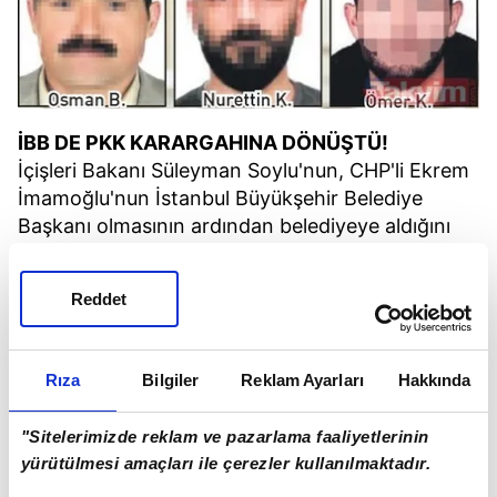
İBB DE PKK KARARGAHINA DÖNÜŞTÜ!
İçişleri Bakanı Süleyman Soylu'nun, CHP'li Ekrem
İmamoğlu'nun İstanbul Büyükşehir Belediye
Başkanı olmasının ardından belediyeye aldığını
açıkladığı PKK, DHKP-C, MLKP gibi terör
örgütleriyle bağlantılı kişilerin kimlikleri ortaya
Reddet
çıkmıştı.
Rıza
Bilgiler
Reklam Ayarları
Hakkında
"Sitelerimizde reklam ve pazarlama faaliyetlerinin
yürütülmesi amaçları ile çerezler kullanılmaktadır.