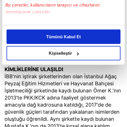
Bu çerezler, kullanıcıların tarayıcı ve cihazlarını
tanımlayarak çalışırlar.
Bu çerezlere izin vermeniz halinde sizlere özel
kişiselleştirilmiş reklamlar sunabilir, sayfalarımızda sizlere
Tümünü Kabul Et
daha iyi reklam deneyimi yaşatabiliriz. Bunu yaparken
amacımızın size daha iyi bir reklam deneyimi sunmak
olduğunu ve sizlere en iyi içerikleri sunabilmek adına
Kişiselleştir
elimizden gelen çabayı gösterdiğimizi ve bu noktada,
reklamların maliyetlerimizi karşılamak noktasında tek gelir
KİMLİKLERİNE ULAŞILDI
kalemimiz olduğunu sizlere hatırlatmak isteriz.
İBB'nin iştirak şirketlerinden olan İstanbul Ağaç
Peyzaj Eğitim Hizmetleri ve Hayvanat Bahçesi
Her halükârda, kullanıcılar, bu çerezlere izin vermedikleri
İşletmeciliği şirketinde kaydı bulunan Ömer K.'nın
takdirde, kullanıcılara hedefli reklamlar
2013'te PKK/KCK adına faaliyet göstermek
gösterilmeyecektir."
amacıyla dağ kadrosuna katıldığı, 2017'de de
güvenlik güçleri tarafından yakalanan isimlerden
Sizlere daha iyi bir hizmet sunabilmek için İnternet
oluştuğu öğrenildi. Aynı şirkette kaydı bulunan
Sitemizde kendimize ve üçüncü kişilere ait çerezler
Mustafa K.'nın da 2013'te kırsal alana katılım