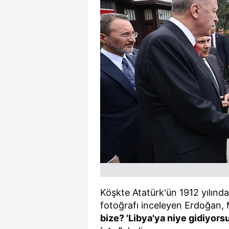
mevzuata uygun olarak kullanılan
Köşkte Atatürk'ün 1912 yılında
fotoğrafı inceleyen Erdoğan,
bize? 'Libya'ya niye gidiyors