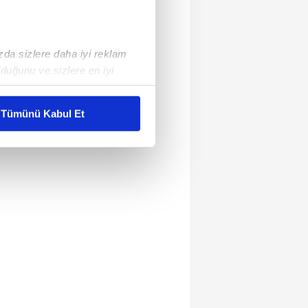
ızda sizlere daha iyi reklam
duğunu ve sizlere en iyi
liyetlerimizi karşılamak
Tümünü Kabul Et
ar gösterilmeyecektir."
çerezler kullanılmaktadır. Bu
u hizmetlerinin sunulması
i ve sizlere yönelik
nılacaktır.
kin detaylı bilgi için Ayarlar
ak ve sitemizde ilgili