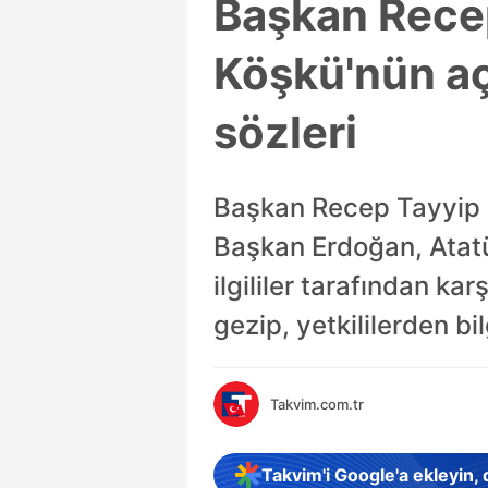
Başkan Rece
Köşkü'nün açı
sözleri
Başkan Recep Tayyip E
Başkan Erdoğan, Atatü
ilgililer tarafından ka
gezip, yetkililerden bil
Takvim.com.tr
Takvim'i Google'a ekleyin,