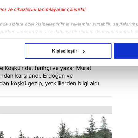
yıcı ve cihazlarını tanımlayarak çalışırlar.
de sizlere özel kişiselleştirilmiş reklamlar sunabilir, sayfalarım
aparken amacımızın size daha iyi bir reklam deneyimi sunmak ol
imizden gelen çabayı gösterdiğimizi ve bu noktada, reklamların ma
olduğunu sizlere hatırlatmak isteriz.
Kişiselleştir
çerezlere izin vermedikleri takdirde, kullanıcılara hedefli reklaml
 Köşkü'nde, tarihçi ve yazar Murat
afından karşılandı. Erdoğan ve
abilmek için İnternet Sitemizde kendimize ve üçüncü kişilere ait 
dan köşkü gezip, yetkililerden bilgi aldı.
isel verileriniz işlenmekte olup gerekli olan çerezler bilgi toplum
 çerezler, sitemizin daha işlevsel kılınması ve kişiselleştirilmes
 yapılması, amaçlarıyla sınırlı olarak açık rızanız dahilinde kulla
aşağıda yer alan panel vasıtasıyla belirleyebilirsiniz. Çerezlere iliş
lgilendirme Metnimizi
ziyaret edebilirsiniz.
Korunması Kanunu uyarınca hazırlanmış Aydınlatma Metnimizi okum