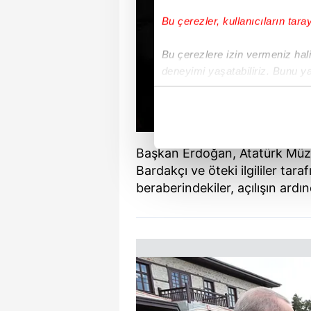
Bu çerezler, kullanıcıların tara
Bu çerezlere izin vermeniz halin
deneyimi yaşatabiliriz. Bunu y
içerikleri sunabilmek adına el
noktasında tek gelir kalemimiz 
Her halükârda, kullanıcılar, bu 
Başkan Erdoğan, Atatürk Müze
Bardakçı ve öteki ilgililer tar
Sizlere daha iyi bir hizmet sun
beraberindekiler, açılışın ardın
çerezler vasıtasıyla çeşitli kiş
amacıyla kullanılmaktadır. Diğer
reklam/pazarlama faaliyetlerinin
Çerezlere ilişkin tercihlerinizi 
butonuna tıklayabilir,
Çerez Bi
6698 sayılı Kişisel Verilerin 