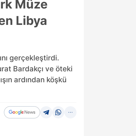
ürk Müze
ken Libya
ı gerçekleştirdi.
rat Bardakçı ve öteki
ılışın ardından köşkü