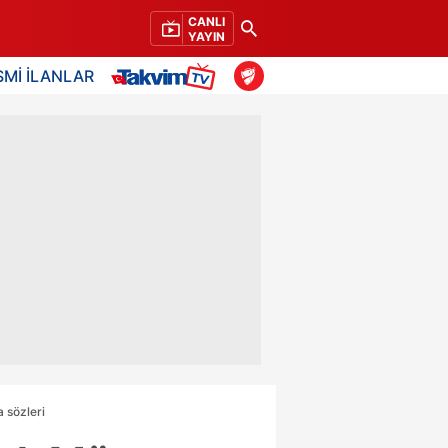
CANLI
YAYIN
SMİ İLANLAR
 sözleri