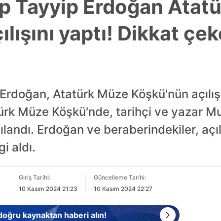
p Tayyip Erdoğan Atat
lışını yaptı! Dikkat çe
rdoğan, Atatürk Müze Köşkü'nün açılışın
rk Müze Köşkü'nde, tarihçi ve yazar Mu
rşılandı. Erdoğan ve beraberindekiler, aç
gi aldı.
Giriş Tarihi:
Güncelleme Tarihi:
10 Kasım 2024 21:23
10 Kasım 2024 22:27
 doğru kaynaktan haberi alın!