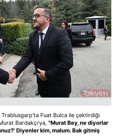
 çerezlerle ilgili bilgi almak için lütfen
tıklayınız
.
 Trablusgarp'ta Fuat Bulca ile çektirdiği
 Murat Bardakçı'ya,
"Murat Bey, ne diyorlar
unuz?' Diyenler kim, malum. Bak gitmiş