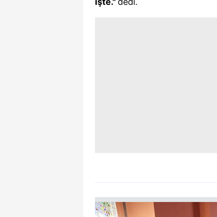
işte."
dedi.